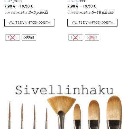
blue (hue)
olive green
Hintaluokka:
Hintaluokka:
7,90
€
–
19,50
€
7,90
€
–
19,50
€
7,90 €
7,90 €
Toimitusaika:
2–5 päivää
Toimitusaika:
5–18 päivää
-
-
19,50 €
19,50 €
VALITSE VAIHTOEHDOISTA
VALITSE VAIHTOEHDOISTA
Tällä
Tällä
tuotteella
tuotteella
150ml
500ml
150ml
500ml
on
on
useampi
useampi
muunnelma.
muunnelma.
Voit
Voit
tehdä
tehdä
valinnat
valinnat
tuotteen
tuotteen
sivulla.
sivulla.