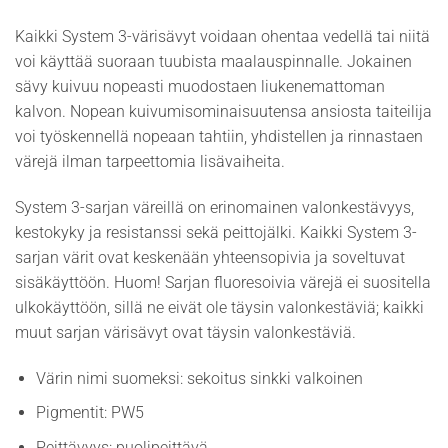
Kaikki System 3-värisävyt voidaan ohentaa vedellä tai niitä
voi käyttää suoraan tuubista maalauspinnalle. Jokainen
sävy kuivuu nopeasti muodostaen liukenemattoman
kalvon. Nopean kuivumisominaisuutensa ansiosta taiteilija
voi työskennellä nopeaan tahtiin, yhdistellen ja rinnastaen
värejä ilman tarpeettomia lisävaiheita.
System 3-sarjan väreillä on erinomainen valonkestävyys,
kestokyky ja resistanssi sekä peittojälki. Kaikki System 3-
sarjan värit ovat keskenään yhteensopivia ja soveltuvat
sisäkäyttöön. Huom! Sarjan fluoresoivia värejä ei suositella
ulkokäyttöön, sillä ne eivät ole täysin valonkestäviä; kaikki
muut sarjan värisävyt ovat täysin valonkestäviä.
Värin nimi suomeksi: sekoitus sinkki valkoinen
Pigmentit: PW5
Peittävyys: puolipeittävä