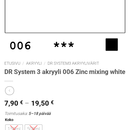
ETUSIVU
/
AKRYYLI
/
DR SYSTEM3 AKRYYLIVÄRIT
DR System 3 akryyli 006 Zinc mixing white
Hintaluokka:
7,90
€
–
19,50
€
7,90 €
Toimitusaika:
5–18 päivää
-
Koko
19,50 €
150ml
500ml