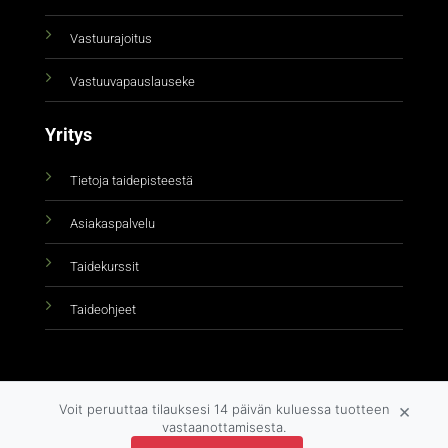
Vastuurajoitus
Vastuuvapauslauseke
Yritys
Tietoja taidepisteestä
Asiakaspalvelu
Taidekurssit
Taideohjeet
×
Voit peruuttaa tilauksesi 14 päivän kuluessa tuotteen
vastaanottamisesta.