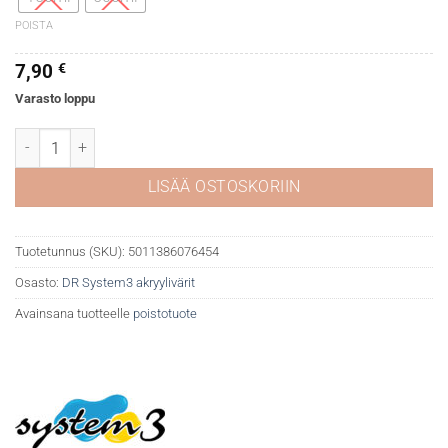
POISTA
7,90
€
Varasto loppu
DR System 3 akryyli 006 Zinc mixing white määrä
LISÄÄ OSTOSKORIIN
Tuotetunnus (SKU):
5011386076454
Osasto:
DR System3 akryylivärit
Avainsana tuotteelle
poistotuote