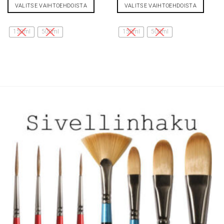
VALITSE VAIHTOEHDOISTA
VALITSE VAIHTOEHDOISTA
Tällä
Tällä
tuotteella
tuotteella
150ml
500ml
150ml
500ml
on
on
useampi
useampi
muunnelma.
muunnelma.
Voit
Voit
tehdä
tehdä
valinnat
valinnat
tuotteen
tuotteen
sivulla.
sivulla.