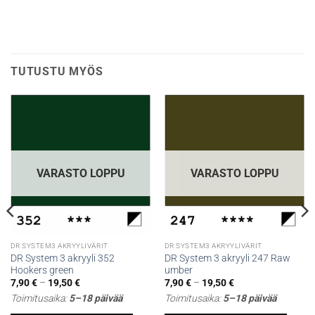
TUTUSTU MYÖS
VARASTO LOPPU
VARASTO LOPPU
DR SYSTEM3 AKRYYLIVÄRIT
DR SYSTEM3 AKRYYLIVÄRIT
DR System 3 akryyli 352
DR System 3 akryyli 247 Raw
Hookers green
umber
Hintaluokka:
Hintaluokka:
7,90
€
–
19,50
€
7,90
€
–
19,50
€
7,90 €
7,90 €
Toimitusaika:
5–18 päivää
Toimitusaika:
5–18 päivää
-
-
19,50 €
19,50 €