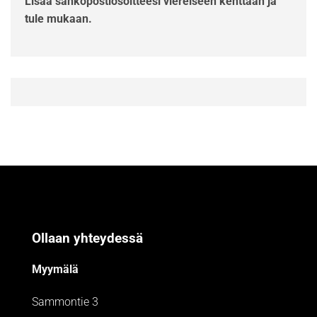
Lisää sähköpostiosoitteesi viereiseen kenttään ja
tule mukaan.
Ollaan yhteydessä
Myymälä
Sammontie 3