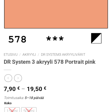
ETUSIVU
/
AKRYYLI
/
DR SYSTEM3 AKRYYLIVÄRIT
DR System 3 akryyli 578 Portrait pink
Hintaluokka:
7,90
€
–
19,50
€
7,90 €
Toimitusaika:
5–18 päivää
-
Koko
19,50 €
150ml
500ml