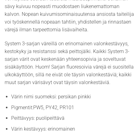
sävy kuivuu nopeasti muodostaen liukenemattoman
kalvon. Nopean kuivumisominaisuutensa ansiosta taiteilija
voi työskennellä nopeaan tahtiin, yhdistellen ja rinnastaen
värejä ilman tarpeettomia lisävaiheita.
System 3-sarjan väreillä on erinomainen valonkestävyys,
kestokyky ja resistanssi sekä peittojälki. Kaikki System 3-
sarjan värit ovat keskenään yhteensopivia ja soveltuvat
sisäkäyttöön. Huom! Sarjan fluoresoivia värejä ei suositella
ulkokäyttöön, sillä ne eivät ole täysin valonkestäviä; kaikki
muut sarjan värisävyt ovat täysin valonkestäviä.
Värin nimi suomeksi: persikan pinkki
Pigmentit:PW5, PY42, PR101
Peittävyys: puolipeittävä
Värin kestävyys: erinomainen