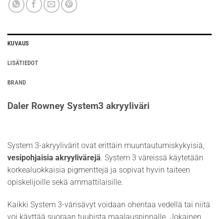
KUVAUS
LISÄTIEDOT
BRAND
Daler Rowney System3 akryyliväri
System 3-akryylivärit ovat erittäin muuntautumiskykyisiä,
vesipohjaisia akryylivärejä
. System 3 väreissä käytetään
korkealuokkaisia pigmenttejä ja sopivat hyvin taiteen
opiskelijoille sekä ammattilaisille.
Kaikki System 3-värisävyt voidaan ohentaa vedellä tai niitä
voi käyttää suoraan tuubista maalauspinnalle. Jokainen