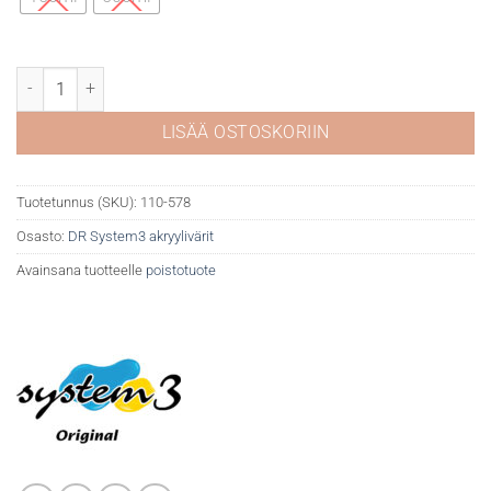
DR System 3 akryyli 578 Portrait pink määrä
LISÄÄ OSTOSKORIIN
Tuotetunnus (SKU):
110-578
Osasto:
DR System3 akryylivärit
Avainsana tuotteelle
poistotuote