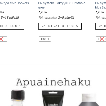
akryyli 352 Hookers
DR System 3 akryyli 361 Phthalo
DR Syst
green
blue (h
Hintaluokka:
50
€
7,90
€
7,90
€
7,90 €
:
5–18 päivää
Toimitusaika:
2–5 päivää
Toimitu
-
19,50 €
AIHTOEHDOISTA
VALITSE VAIHTOEHDOISTA
VALI
Tällä
Tällä
tuotteella
tuottee
00ml
150ml
150m
on
on
useampi
useamp
muunnelma.
muunne
Voit
Voit
tehdä
tehdä
valinnat
valinna
tuotteen
tuottee
sivulla.
sivulla.