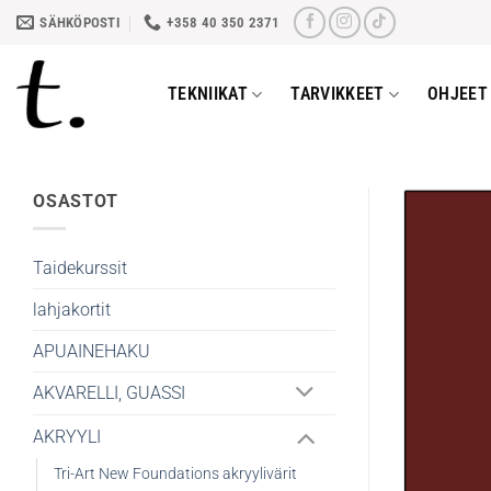
Skip
SÄHKÖPOSTI
+358 40 350 2371
to
content
TEKNIIKAT
TARVIKKEET
OHJEET 
OSASTOT
Taidekurssit
lahjakortit
APUAINEHAKU
AKVARELLI, GUASSI
AKRYYLI
Tri-Art New Foundations akryylivärit