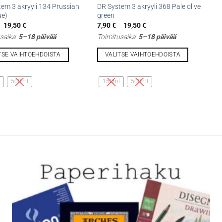
em 3 akryyli 134 Prussian
DR System 3 akryyli 368 Pale olive
ue)
green
Hintaluokka:
Hintaluokka:
–
19,50
€
7,90
€
–
19,50
€
7,90 €
7,90 €
saika:
5–18 päivää
Toimitusaika:
5–18 päivää
-
-
19,50 €
19,50 €
TSE VAIHTOEHDOISTA
VALITSE VAIHTOEHDOISTA
Tällä
lla
tuotteella
l
500ml
150ml
500ml
on
i
useampi
lma.
muunnelma.
Voit
tehdä
t
valinnat
n
tuotteen
sivulla.