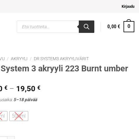
pi ja helpompi maksaminen
Kirjaudu
Products
0,00
€
0
search
VU
/
AKRYYLI
/
DR SYSTEM3 AKRYYLIVÄRIT
System 3 akryyli 223 Burnt umber
Hintaluokka:
0
€
–
19,50
€
7,90 €
usaika:
5–18 päivää
-
19,50 €
ml
500ml