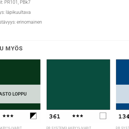
it: PR101, PBk7
ys: läpikuultava
stävyys: erinomainen
U MYÖS
ASTO LOPPU
AKRYYLIVÄRIT
DR SYSTEM3 AKRYYLIVÄRIT
DR SYS