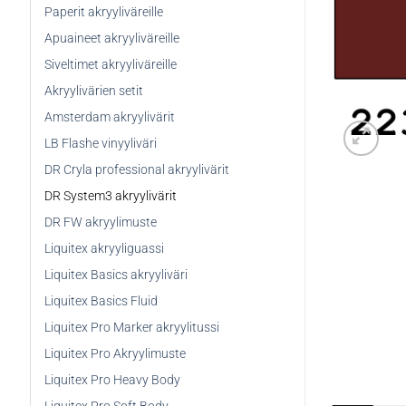
Paperit akryyliväreille
Apuaineet akryyliväreille
Siveltimet akryyliväreille
Akryylivärien setit
Amsterdam akryylivärit
LB Flashe vinyyliväri
DR Cryla professional akryylivärit
DR System3 akryylivärit
DR FW akryylimuste
Liquitex akryyliguassi
Liquitex Basics akryyliväri
Liquitex Basics Fluid
Liquitex Pro Marker akryylitussi
Liquitex Pro Akryylimuste
Liquitex Pro Heavy Body