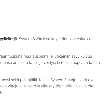
yylivärejä
. System 3 väreissä käytetään korkealuokkaisia
uoraan tuubista maalauspinnalle. Jokainen sävy kuivuu
sa ansiosta taiteilija voi työskennellä nopeaan tahtiin,
anssi sekä peittojälki. Kaikki System 3-sarjan värit ovat
a värejä ei suositella ulkokäyttöön, sillä ne eivät ole
ä.