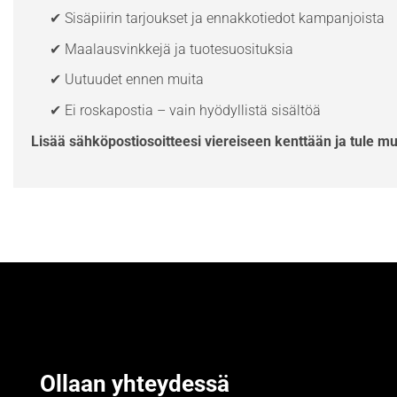
✔ Sisäpiirin tarjoukset ja ennakkotiedot kampanjoista
✔ Maalausvinkkejä ja tuotesuosituksia
✔ Uutuudet ennen muita
✔ Ei roskapostia – vain hyödyllistä sisältöä
Lisää sähköpostiosoitteesi viereiseen kenttään ja tule m
Ollaan yhteydessä