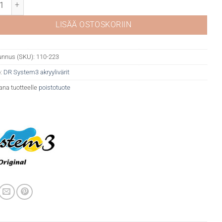
tem 3 akryyli 223 Burnt umber määrä
LISÄÄ OSTOSKORIIN
unnus (SKU):
110-223
:
DR System3 akryylivärit
ana tuotteelle
poistotuote