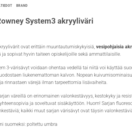
ÄTIEDOT
BRAND
Rowney System3 akryyliväri
ryylivärit ovat erittäin muuntautumiskykyisiä,
vesipohjaisia akr
ja sopivat hyvin taiteen opiskelijoille sekä ammattilaisille.
em 3-värisävyt voidaan ohentaa vedellä tai niitä voi käyttää s
uodostaen liukenemattoman kalvon. Nopean kuivumisominaisuuten
 ja rinnastaen värejä ilman tarpeettomia lisävaiheita.
rjan väreillä on erinomainen valonkestävyys, kestokyky ja resist
hteensopivia ja soveltuvat sisäkäyttöön. Huom! Sarjan fluoresoivi
nkestäviä; kaikki muut sarjan värisävyt ovat täysin valonkestävi
mi suomeksi: poltettu umbra