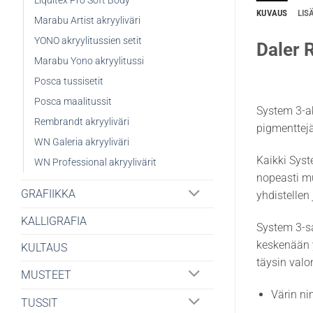
Liquitex Pro Soft Body
KUVAUS
LIS
Marabu Artist akryyliväri
YONO akryylitussien setit
Daler 
Marabu Yono akryylitussi
Posca tussisetit
Posca maalitussit
System 3-ak
Rembrandt akryyliväri
pigmenttejä 
WN Galeria akryyliväri
Kaikki Syst
WN Professional akryylivärit
nopeasti m
GRAFIIKKA
yhdistellen
KALLIGRAFIA
System 3-sa
keskenään y
KULTAUS
täysin valo
MUSTEET
Värin ni
TUSSIT