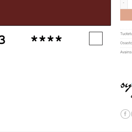
DR Sys
Tuotet
Osasto
Avains