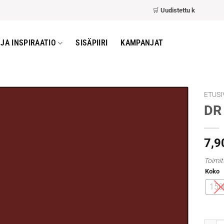
🛒
Uudistettu kassa
– nopeam
JA INSPIRAATIO
SISÄPIIRI
KAMPANJAT
ETUSI
DR 
7,9
Toimit
Koko
150