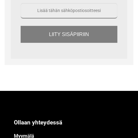
LIITY SISÄPIIRIIN
Ollaan yhteydessä
Myymälä