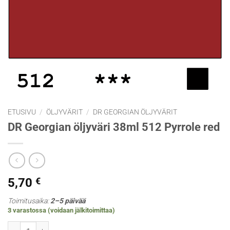
ETUSIVU
/
ÖLJYVÄRIT
/
DR GEORGIAN ÖLJYVÄRIT
DR Georgian öljyväri 38ml 512 Pyrrole red
5,70
€
Toimitusaika:
2–5 päivää
3 varastossa (voidaan jälkitoimittaa)
DR Georgian öljyväri 38ml 512 Pyrrole red määrä