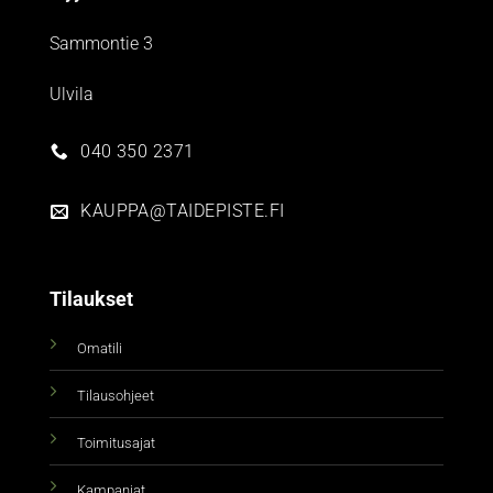
Sammontie 3
Ulvila
040 350 2371
KAUPPA@TAIDEPISTE.FI
Tilaukset
Omatili
Tilausohjeet
Toimitusajat
Kampanjat