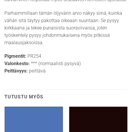
Parhaimmillaan tämän öljyvärin arvo näkyy siinä, kuinka
vähän sitä täytyy pakottaa oikeaan suuntaan. Se pysyy
kirkkaana ja tekee punaisista suoraviivaisia, joten
työskentely pysyy johdonmukaisena myös pitkissä
maalausjaksoissa.
Pigmentit:
PR254
Valonkesto:
*** (normaalisti pysyvä)
Peittävyys:
peittävä
TUTUSTU MYÖS