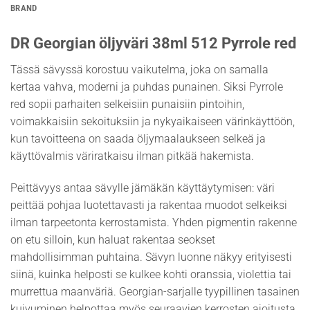
BRAND
DR Georgian öljyväri 38ml 512 Pyrrole red
Tässä sävyssä korostuu vaikutelma, joka on samalla
kertaa vahva, moderni ja puhdas punainen. Siksi Pyrrole
red sopii parhaiten selkeisiin punaisiin pintoihin,
voimakkaisiin sekoituksiin ja nykyaikaiseen värinkäyttöön,
kun tavoitteena on saada öljymaalaukseen selkeä ja
käyttövalmis väriratkaisu ilman pitkää hakemista.
Peittävyys antaa sävylle jämäkän käyttäytymisen: väri
peittää pohjaa luotettavasti ja rakentaa muodot selkeiksi
ilman tarpeetonta kerrostamista. Yhden pigmentin rakenne
on etu silloin, kun haluat rakentaa seokset
mahdollisimman puhtaina. Sävyn luonne näkyy erityisesti
siinä, kuinka helposti se kulkee kohti oranssia, violettia tai
murrettua maanväriä. Georgian-sarjalle tyypillinen tasainen
kuivuminen helpottaa myös seuraavien kerrosten ajoitusta.