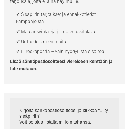
tarjouksia, joita ei aina näy muille.
✔ Sisäpiirin tarjoukset ja ennakkotiedot
kampanjoista
✔ Maalausvinkkejä ja tuotesuosituksia
✔ Uutuudet ennen muita
✔ Ei roskapostia – vain hyödyllistä sisältöä
Lisää sähköpostiosoitteesi viereiseen kenttään ja
tule mukaan.
Kirjoita sähköpostiosoitteesi ja klikkaa “Liity
sisäpiiriin”.
Voit poistua listalta milloin tahansa.