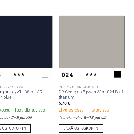
RGIAN ÖLJYVÄRIT
DR GEORGIAN ÖLJYVÄRIT
gian öljyväri 38ml 135
DR Georgian öljyväri 38ml 024 Buff
n blue
titanium
5,70
€
tossa – lisää tilattavissa
Ei varastossa – tilattavissa
saika:
2–5 päivää
Toimitusaika:
5–18 päivää
Ä OSTOSKORIIN
LISÄÄ OSTOSKORIIN