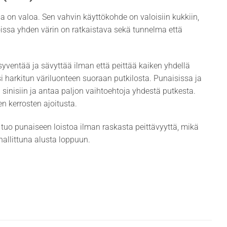
sa on valoa. Sen vahvin käyttökohde on valoisiin kukkiin,
t joissa yhden värin on ratkaistava sekä tunnelma että
syventää ja sävyttää ilman että peittää kaiken yhdellä
 harkitun väriluonteen suoraan putkilosta. Punaisissa ja
n sinisiin ja antaa paljon vaihtoehtoja yhdestä putkesta.
n kerrosten ajoitusta.
e tuo punaiseen loistoa ilman raskasta peittävyyttä, mikä
hallittuna alusta loppuun.