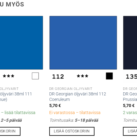
U MYÖS
 ÖLJYVÄRIT
DR GEORGIAN ÖLJYVÄRIT
DR GEO
öljyväri 38ml 111
DR Georgian öljyväri 38ml 112
DR Geor
hue)
Coeruleum
Prussia
5,70
€
5,70
€
– lisää tilattavissa
Ei varastossa – tilattavissa
2 varas
:
2–5 päivää
Toimitusaika:
5–18 päivää
Toimitu
OSKORIIN
LISÄÄ OSTOSKORIIN
LISÄ