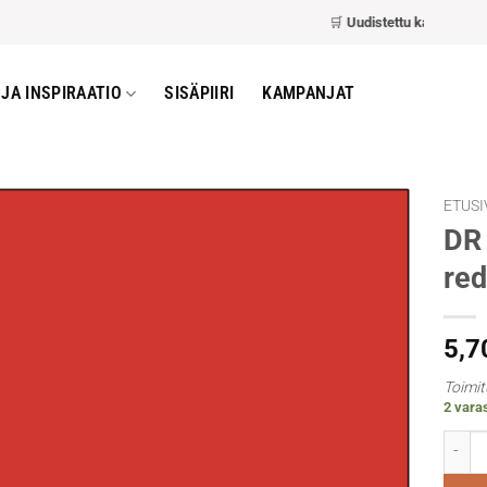
🛒
Uudistettu kassa
– nopeam
JA INSPIRAATIO
SISÄPIIRI
KAMPANJAT
ETUSI
DR 
red
5,7
Toimit
2 varas
DR Geo