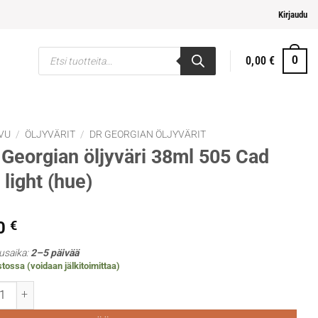
pi ja helpompi maksaminen
Kirjaudu
Products
0,00
€
0
search
VU
/
ÖLJYVÄRIT
/
DR GEORGIAN ÖLJYVÄRIT
Georgian öljyväri 38ml 505 Cad
 light (hue)
0
€
usaika:
2–5 päivää
tossa (voidaan jälkitoimittaa)
rgian öljyväri 38ml 505 Cad red light (hue) määrä