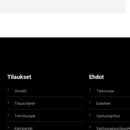
Tilaukset
Ehdot
Omatili
Tietosuoja
Tilausohjeet
Evästeet
Toimitusajat
Vastuurajoitus
Kampanjat
Vastuuvapauslause