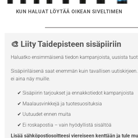
KUN HALUAT LÖYTÄÄ OIKEAN SIVELTIMEN
🎨 Liity Taidepisteen sisäpiiriin
Haluatko ensimmäisenä tiedon kampanjoista, uusista tuott
Sisäpiiriläisenä saat enemmän kuin tavallisen uutiskirjeen. 
ei aina näy muille.
✔ Sisäpiirin tarjoukset ja ennakkotiedot kampanjoista
✔ Maalausvinkkejä ja tuotesuosituksia
✔ Uutuudet ennen muita
✔ Ei roskapostia – vain hyödyllistä sisältöä
Lisää sähköpostiosoitteesi viereiseen kenttään ja tule m