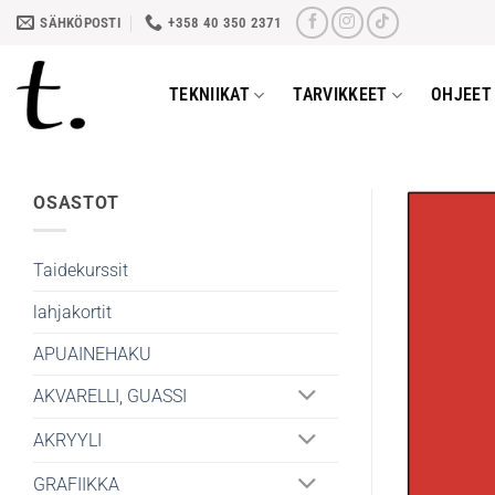
Skip
SÄHKÖPOSTI
+358 40 350 2371
to
content
TEKNIIKAT
TARVIKKEET
OHJEET 
OSASTOT
Taidekurssit
lahjakortit
APUAINEHAKU
AKVARELLI, GUASSI
AKRYYLI
GRAFIIKKA