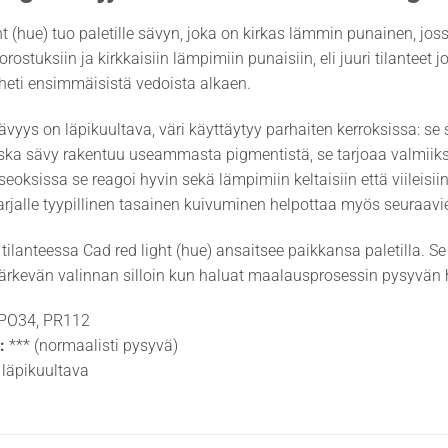
ht (hue) tuo paletille sävyn, joka on kirkas lämmin punainen, jos
orostuksiin ja kirkkaisiin lämpimiin punaisiin, eli juuri tilantee
heti ensimmäisistä vedoista alkaen.
ävyys on läpikuultava, väri käyttäytyy parhaiten kerroksissa: se 
ska sävy rakentuu useammasta pigmentistä, se tarjoaa valmiiksi
 seoksissa se reagoi hyvin sekä lämpimiin keltaisiin että viileisii
rjalle tyypillinen tasainen kuivuminen helpottaa myös seuraavie
 tilanteessa Cad red light (hue) ansaitsee paikkansa paletilla. S
 järkevän valinnan silloin kun haluat maalausprosessin pysyvän 
PO34, PR112
:
*** (normaalisti pysyvä)
läpikuultava