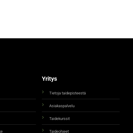
Yritys
Tietoja taidepisteestä
Asiakaspalvelu
Taidekurssit
ke
Taideohjeet