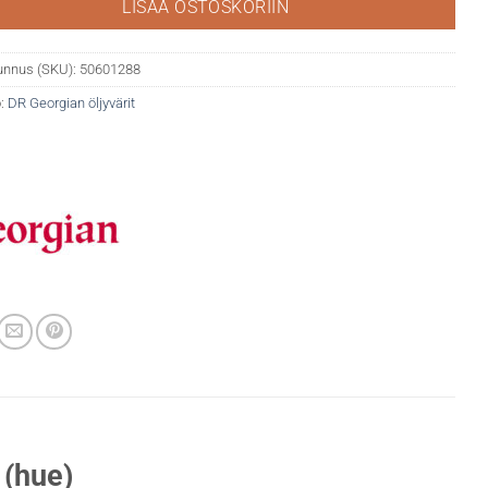
LISÄÄ OSTOSKORIIN
unnus (SKU):
50601288
:
DR Georgian öljyvärit
 (hue)