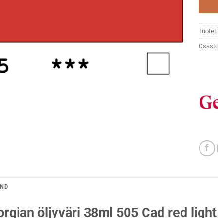
Tuotet
Osasto
AND
rgian öljyväri 38ml 505 Cad red light