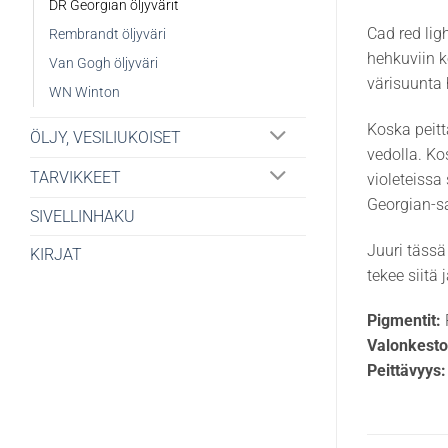
DR Georgian öljyvärit
Cad red lig
Rembrandt öljyväri
hehkuviin k
Van Gogh öljyväri
värisuunta 
WN Winton
Koska peitt
ÖLJY, VESILIUKOISET
vedolla. Ko
TARVIKKEET
violeteissa
Georgian-sa
SIVELLINHAKU
Juuri tässä
KIRJAT
tekee siitä
Pigmentit:
Valonkesto
Peittävyys: