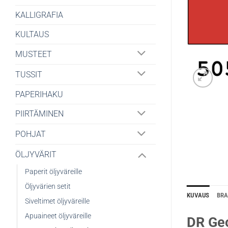
KALLIGRAFIA
KULTAUS
MUSTEET
TUSSIT
PAPERIHAKU
PIIRTÄMINEN
POHJAT
ÖLJYVÄRIT
Paperit öljyväreille
Öljyvärien setit
KUVAUS
BR
Siveltimet öljyväreille
Apuaineet öljyväreille
DR Geo