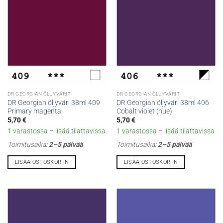
DR GEORGIAN ÖLJYVÄRIT
DR GEORGIAN ÖLJYVÄRIT
DR Georgian öljyväri 38ml 409
DR Georgian öljyväri 38ml 406
Primary magenta
Cobalt violet (hue)
5,70
€
5,70
€
1 varastossa – lisää tilattavissa
1 varastossa – lisää tilattavissa
Toimitusaika:
2–5 päivää
Toimitusaika:
2–5 päivää
LISÄÄ OSTOSKORIIN
LISÄÄ OSTOSKORIIN