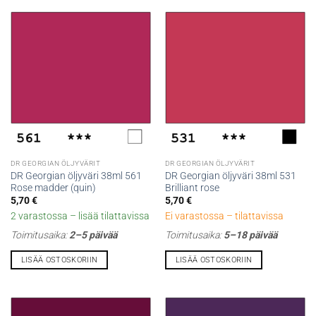
DR GEORGIAN ÖLJYVÄRIT
DR GEORGIAN ÖLJYVÄRIT
DR Georgian öljyväri 38ml 561
DR Georgian öljyväri 38ml 531
Rose madder (quin)
Brilliant rose
5,70
€
5,70
€
2 varastossa – lisää tilattavissa
Ei varastossa – tilattavissa
Toimitusaika:
2–5 päivää
Toimitusaika:
5–18 päivää
LISÄÄ OSTOSKORIIN
LISÄÄ OSTOSKORIIN