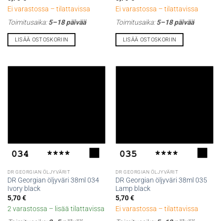
Ei varastossa – tilattavissa
Ei varastossa – tilattavissa
Toimitusaika:
5–18 päivää
Toimitusaika:
5–18 päivää
LISÄÄ OSTOSKORIIN
LISÄÄ OSTOSKORIIN
DR GEORGIAN ÖLJYVÄRIT
DR GEORGIAN ÖLJYVÄRIT
DR Georgian öljyväri 38ml 034
DR Georgian öljyväri 38ml 035
Ivory black
Lamp black
5,70
€
5,70
€
2 varastossa – lisää tilattavissa
Ei varastossa – tilattavissa