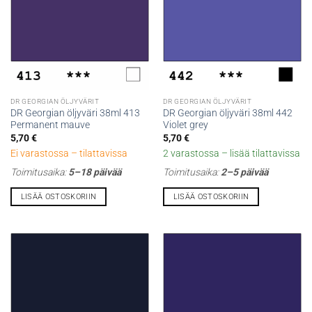
DR GEORGIAN ÖLJYVÄRIT
DR GEORGIAN ÖLJYVÄRIT
DR Georgian öljyväri 38ml 413
DR Georgian öljyväri 38ml 442
Permanent mauve
Violet grey
5,70
€
5,70
€
Ei varastossa – tilattavissa
2 varastossa – lisää tilattavissa
Toimitusaika:
5–18 päivää
Toimitusaika:
2–5 päivää
LISÄÄ OSTOSKORIIN
LISÄÄ OSTOSKORIIN