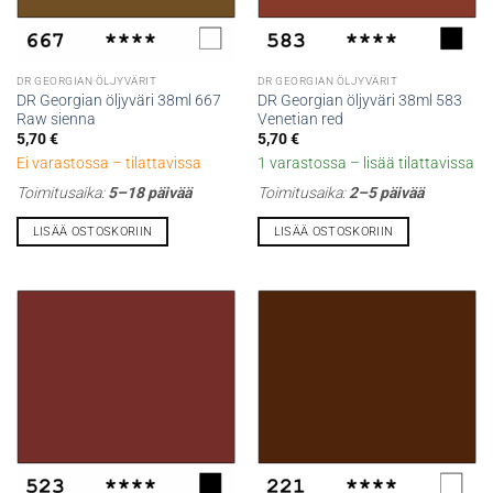
DR GEORGIAN ÖLJYVÄRIT
DR GEORGIAN ÖLJYVÄRIT
DR Georgian öljyväri 38ml 667
DR Georgian öljyväri 38ml 583
Raw sienna
Venetian red
5,70
€
5,70
€
Ei varastossa – tilattavissa
1 varastossa – lisää tilattavissa
Toimitusaika:
5–18 päivää
Toimitusaika:
2–5 päivää
LISÄÄ OSTOSKORIIN
LISÄÄ OSTOSKORIIN