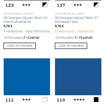
DR GEORGIAN ÖLJYVÄRIT
DR GEORGIAN ÖLJYVÄRIT
DR Georgian öljyväri 38ml 123
DR Georgian öljyväri 38ml 137
French ultramarine
Permanent blue
5,70
€
5,70
€
4 varastossa – lisää tilattavissa
Ei varastossa – tilattavissa
Toimitusaika:
2–5 päivää
Toimitusaika:
5–18 päivää
LISÄÄ OSTOSKORIIN
LISÄÄ OSTOSKORIIN