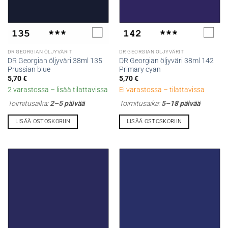
DR GEORGIAN ÖLJYVÄRIT
DR GEORGIAN ÖLJYVÄRIT
DR Georgian öljyväri 38ml 135
DR Georgian öljyväri 38ml 142
Prussian blue
Primary cyan
5,70
€
5,70
€
2 varastossa – lisää tilattavissa
Ei varastossa – tilattavissa
Toimitusaika:
2–5 päivää
Toimitusaika:
5–18 päivää
LISÄÄ OSTOSKORIIN
LISÄÄ OSTOSKORIIN