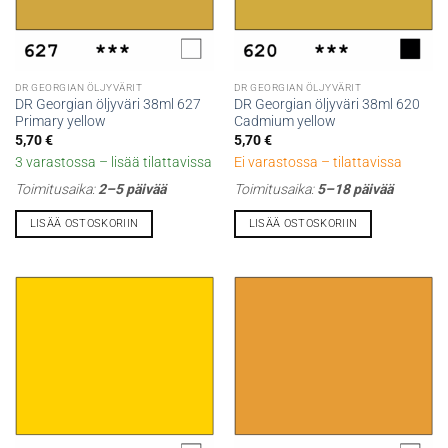
DR GEORGIAN ÖLJYVÄRIT
DR GEORGIAN ÖLJYVÄRIT
DR Georgian öljyväri 38ml 627
DR Georgian öljyväri 38ml 620
Primary yellow
Cadmium yellow
5,70
€
5,70
€
3 varastossa – lisää tilattavissa
Ei varastossa – tilattavissa
Toimitusaika:
2–5 päivää
Toimitusaika:
5–18 päivää
LISÄÄ OSTOSKORIIN
LISÄÄ OSTOSKORIIN