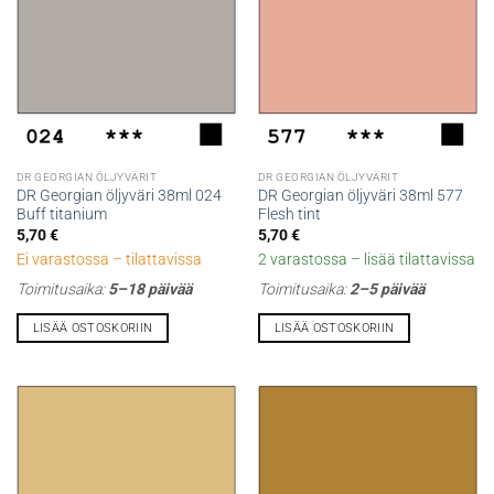
DR GEORGIAN ÖLJYVÄRIT
DR GEORGIAN ÖLJYVÄRIT
DR Georgian öljyväri 38ml 024
DR Georgian öljyväri 38ml 577
Buff titanium
Flesh tint
5,70
€
5,70
€
Ei varastossa – tilattavissa
2 varastossa – lisää tilattavissa
Toimitusaika:
5–18 päivää
Toimitusaika:
2–5 päivää
LISÄÄ OSTOSKORIIN
LISÄÄ OSTOSKORIIN