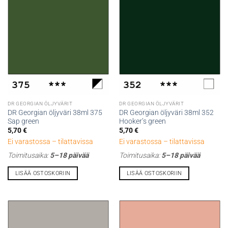
DR GEORGIAN ÖLJYVÄRIT
DR GEORGIAN ÖLJYVÄRIT
DR Georgian öljyväri 38ml 375
DR Georgian öljyväri 38ml 352
Sap green
Hooker’s green
5,70
€
5,70
€
Ei varastossa – tilattavissa
Ei varastossa – tilattavissa
Toimitusaika:
5–18 päivää
Toimitusaika:
5–18 päivää
LISÄÄ OSTOSKORIIN
LISÄÄ OSTOSKORIIN