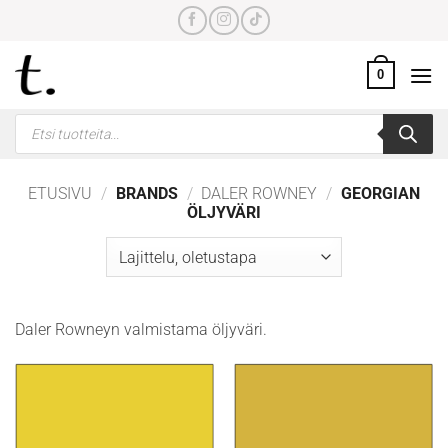
Skip
to
content
0
Products
search
ETUSIVU
/
BRANDS
/
DALER ROWNEY
/
GEORGIAN
ÖLJYVÄRI
Daler Rowneyn valmistama öljyväri.