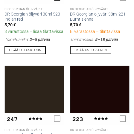
DR GEORGIAN ÖLJYVÄRIT
DR GEORGIAN ÖLJYVÄRIT
DR Georgian öljyväri 38ml 523
DR Georgian öljyväri 38ml 221
Indian red
Burnt sienna
5,70
€
5,70
€
3 varastossa – lisää tilattavissa
Ei varastossa – tilattavissa
Toimitusaika:
2–5 päivää
Toimitusaika:
5–18 päivää
LISÄÄ OSTOSKORIIN
LISÄÄ OSTOSKORIIN
DR GEORGIAN ÖLJYVÄRIT
DR GEORGIAN ÖLJYVÄRIT