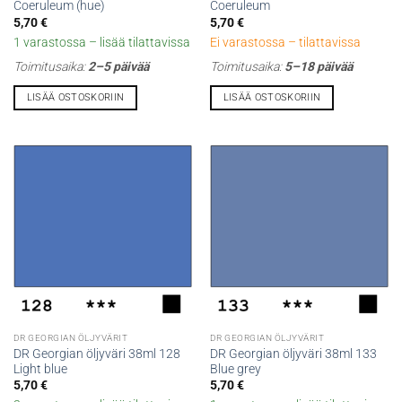
Coeruleum (hue)
Coeruleum
5,70
€
5,70
€
1 varastossa – lisää tilattavissa
Ei varastossa – tilattavissa
Toimitusaika:
2–5 päivää
Toimitusaika:
5–18 päivää
LISÄÄ OSTOSKORIIN
LISÄÄ OSTOSKORIIN
DR GEORGIAN ÖLJYVÄRIT
DR GEORGIAN ÖLJYVÄRIT
DR Georgian öljyväri 38ml 128
DR Georgian öljyväri 38ml 133
Light blue
Blue grey
5,70
€
5,70
€