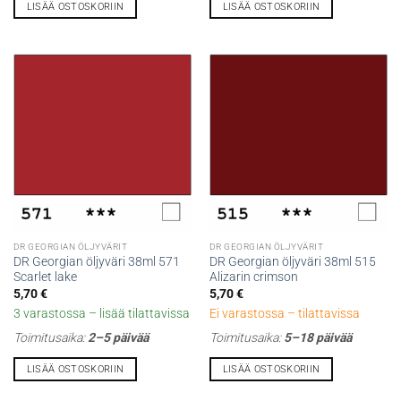
LISÄÄ OSTOSKORIIN
LISÄÄ OSTOSKORIIN
DR GEORGIAN ÖLJYVÄRIT
DR GEORGIAN ÖLJYVÄRIT
DR Georgian öljyväri 38ml 571
DR Georgian öljyväri 38ml 515
Scarlet lake
Alizarin crimson
5,70
€
5,70
€
3 varastossa – lisää tilattavissa
Ei varastossa – tilattavissa
Toimitusaika:
2–5 päivää
Toimitusaika:
5–18 päivää
LISÄÄ OSTOSKORIIN
LISÄÄ OSTOSKORIIN