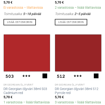
5,70
€
5,70
€
Ei varastossa – tilattavissa
2 varastossa – lisää tilattavissa
Toimitusaika:
5–18 päivää
Toimitusaika:
2–5 päivää
LISÄÄ OSTOSKORIIN
LISÄÄ OSTOSKORIIN
DR GEORGIAN ÖLJYVÄRIT
DR GEORGIAN ÖLJYVÄRIT
DR Georgian öljyväri 38ml 503
DR Georgian öljyväri 38ml 512
Cadmium red
Pyrrole red
5,70
€
5,70
€
1 varastossa – lisää tilattavissa
3 varastossa – lisää tilattavissa