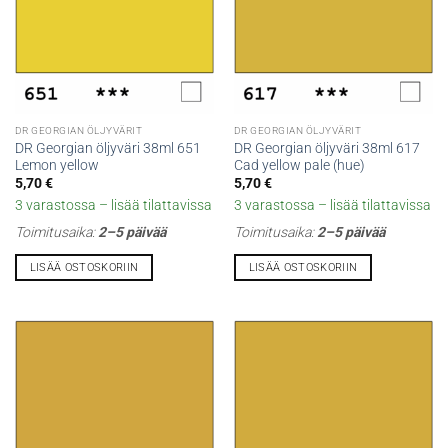
DR GEORGIAN ÖLJYVÄRIT
DR GEORGIAN ÖLJYVÄRIT
DR Georgian öljyväri 38ml 651
DR Georgian öljyväri 38ml 617
Lemon yellow
Cad yellow pale (hue)
5,70
€
5,70
€
3 varastossa – lisää tilattavissa
3 varastossa – lisää tilattavissa
Toimitusaika:
2–5 päivää
Toimitusaika:
2–5 päivää
LISÄÄ OSTOSKORIIN
LISÄÄ OSTOSKORIIN