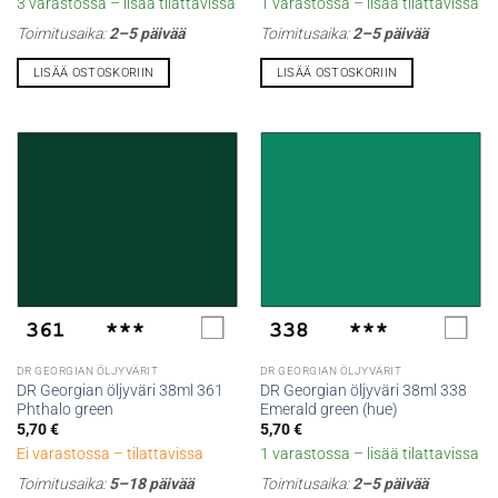
3 varastossa – lisää tilattavissa
1 varastossa – lisää tilattavissa
Toimitusaika:
2–5 päivää
Toimitusaika:
2–5 päivää
LISÄÄ OSTOSKORIIN
LISÄÄ OSTOSKORIIN
DR GEORGIAN ÖLJYVÄRIT
DR GEORGIAN ÖLJYVÄRIT
DR Georgian öljyväri 38ml 361
DR Georgian öljyväri 38ml 338
Phthalo green
Emerald green (hue)
5,70
€
5,70
€
Ei varastossa – tilattavissa
1 varastossa – lisää tilattavissa
Toimitusaika:
5–18 päivää
Toimitusaika:
2–5 päivää