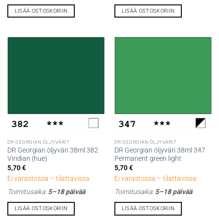
LISÄÄ OSTOSKORIIN
LISÄÄ OSTOSKORIIN
DR GEORGIAN ÖLJYVÄRIT
DR GEORGIAN ÖLJYVÄRIT
DR Georgian öljyväri 38ml 382
DR Georgian öljyväri 38ml 347
Viridian (hue)
Permanent green light
5,70
€
5,70
€
Ei varastossa – tilattavissa
Ei varastossa – tilattavissa
Toimitusaika:
5–18 päivää
Toimitusaika:
5–18 päivää
LISÄÄ OSTOSKORIIN
LISÄÄ OSTOSKORIIN