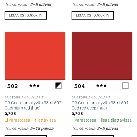
Toimitusaika:
2–5 päivää
Toimitusaika:
2–5 päivää
LISÄÄ OSTOSKORIIN
LISÄÄ OSTOSKORIIN
DR GEORGIAN ÖLJYVÄRIT
DR GEORGIAN ÖLJYVÄRIT
DR Georgian öljyväri 38ml 502
DR Georgian öljyväri 38ml 504
Cadmium red (hue)
Cad red deep (hue)
5,70
€
5,70
€
Ei varastossa – tilattavissa
1 varastossa – lisää tilattavissa
Toimitusaika:
5–18 päivää
Toimitusaika:
2–5 päivää