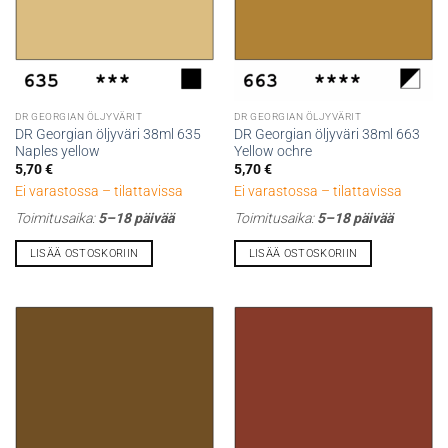
DR GEORGIAN ÖLJYVÄRIT
DR GEORGIAN ÖLJYVÄRIT
DR Georgian öljyväri 38ml 635
DR Georgian öljyväri 38ml 663
Naples yellow
Yellow ochre
5,70
€
5,70
€
Ei varastossa – tilattavissa
Ei varastossa – tilattavissa
Toimitusaika:
5–18 päivää
Toimitusaika:
5–18 päivää
LISÄÄ OSTOSKORIIN
LISÄÄ OSTOSKORIIN