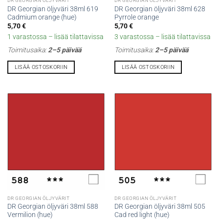
DR GEORGIAN ÖLJYVÄRIT
DR GEORGIAN ÖLJYVÄRIT
DR Georgian öljyväri 38ml 619
DR Georgian öljyväri 38ml 628
Cadmium orange (hue)
Pyrrole orange
5,70
€
5,70
€
1 varastossa – lisää tilattavissa
3 varastossa – lisää tilattavissa
Toimitusaika:
2–5 päivää
Toimitusaika:
2–5 päivää
LISÄÄ OSTOSKORIIN
LISÄÄ OSTOSKORIIN
DR GEORGIAN ÖLJYVÄRIT
DR GEORGIAN ÖLJYVÄRIT
DR Georgian öljyväri 38ml 588
DR Georgian öljyväri 38ml 505
Vermilion (hue)
Cad red light (hue)