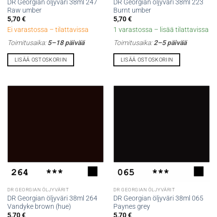
DR Georgian öljyväri 38ml 247
DR Georgian öljyväri 38ml 223
Raw umber
Burnt umber
5,70
€
5,70
€
Ei varastossa – tilattavissa
1 varastossa – lisää tilattavissa
Toimitusaika:
5–18 päivää
Toimitusaika:
2–5 päivää
LISÄÄ OSTOSKORIIN
LISÄÄ OSTOSKORIIN
DR GEORGIAN ÖLJYVÄRIT
DR GEORGIAN ÖLJYVÄRIT
DR Georgian öljyväri 38ml 264
DR Georgian öljyväri 38ml 065
Vandyke brown (hue)
Paynes grey
5,70
€
5,70
€