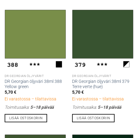
DR GEORGIAN ÖLJYVÄRIT
DR GEORGIAN ÖLJYVÄRIT
DR Georgian öljyväri 38ml 388
DR Georgian öljyväri 38ml 379
Yellow green
Terre verte (hue)
5,70
€
5,70
€
Ei varastossa – tilattavissa
Ei varastossa – tilattavissa
Toimitusaika:
5–18 päivää
Toimitusaika:
5–18 päivää
LISÄÄ OSTOSKORIIN
LISÄÄ OSTOSKORIIN