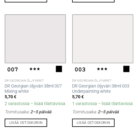
DR GEORGIAN ÖLJYVÄRIT
DR GEORGIAN ÖLJYVÄRIT
DR Georgian öljyväri 38ml 007
DR Georgian öljyväri 38ml 003
Mixing white
Underpainting white
5,70
€
5,70
€
2 varastossa – lisää tilattavissa
1 varastossa – lisää tilattavissa
Toimitusaika:
2–5 päivää
Toimitusaika:
2–5 päivää
LISÄÄ OSTOSKORIIN
LISÄÄ OSTOSKORIIN