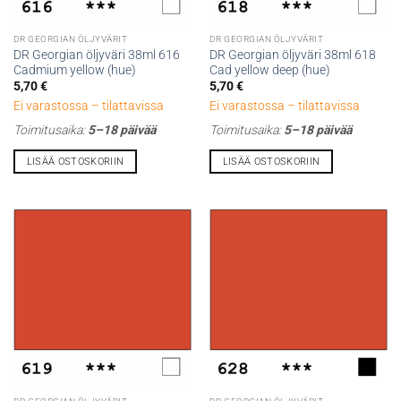
DR GEORGIAN ÖLJYVÄRIT
DR GEORGIAN ÖLJYVÄRIT
DR Georgian öljyväri 38ml 616
DR Georgian öljyväri 38ml 618
Cadmium yellow (hue)
Cad yellow deep (hue)
5,70
€
5,70
€
Ei varastossa – tilattavissa
Ei varastossa – tilattavissa
Toimitusaika:
5–18 päivää
Toimitusaika:
5–18 päivää
LISÄÄ OSTOSKORIIN
LISÄÄ OSTOSKORIIN