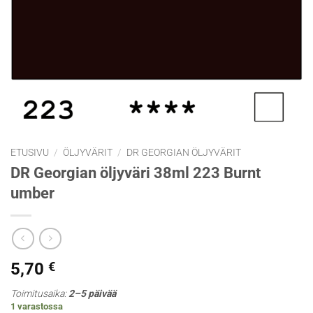
ETUSIVU
/
ÖLJYVÄRIT
/
DR GEORGIAN ÖLJYVÄRIT
DR Georgian öljyväri 38ml 223 Burnt
umber
5,70
€
Toimitusaika:
2–5 päivää
1 varastossa