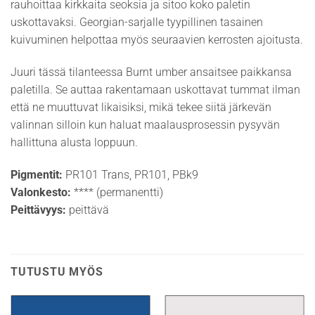
rauhoittaa kirkkaita seoksia ja sitoo koko paletin
uskottavaksi. Georgian-sarjalle tyypillinen tasainen
kuivuminen helpottaa myös seuraavien kerrosten ajoitusta.
Juuri tässä tilanteessa Burnt umber ansaitsee paikkansa
paletilla. Se auttaa rakentamaan uskottavat tummat ilman
että ne muuttuvat likaisiksi, mikä tekee siitä järkevän
valinnan silloin kun haluat maalausprosessin pysyvän
hallittuna alusta loppuun.
Pigmentit:
PR101 Trans, PR101, PBk9
Valonkesto:
**** (permanentti)
Peittävyys:
peittävä
TUTUSTU MYÖS