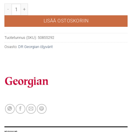
DR Georgian öljyväri 38ml 223 Burnt umber määrä
LISÄÄ OSTOSKORIIN
Tuotetunnus (SKU):
50855292
Osasto:
DR Georgian öljyvärit