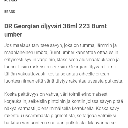
KUVAUS
BRAND
DR Georgian öljyväri 38ml 223 Burnt
umber
Jos maalaus tarvitsee sävyn, joka on tumma, lämmin ja
maanläheinen umbra, Burnt umber kannattaa ottaa esiin
erityisesti syviin varjoihin, klassiseen alusmaalaukseen ja
luonnollisiin ruskeisiin seoksiin. Georgian öljyväri toimii
tällöin vakuuttavasti, koska se antaa aiheelle oikean
luonteen ilman että väriä täytyy rakentaa useasta putkesta.
Koska peittävyys on vahva, väri toimii erinomaisesti
korjauksiin, selkeisiin pintoihin ja kohtiin joissa sävyn pitää
näkyä varmasti jo ensimmäisellä kerroksella. Koska sävy
rakentuu useammasta pigmentistä, se tarjoaa valmiiksi
harkitun väriluonteen suoraan putkilosta. Maavärinä se