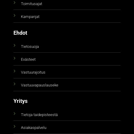
Toimitusajat
Kampanjat
Ehdot
Tietosuoja
Evästeet
Vastuurajoitus
Vastuuvapauslauseke
Yritys
Tietoja taidepisteestä
Asiakaspalvelu