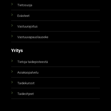
Tietosuoja
Evästeet
Vastuurajoitus
Vastuuvapauslauseke
Yritys
Tietoja taidepisteestä
Asiakaspalvelu
Taidekurssit
Taideohjeet