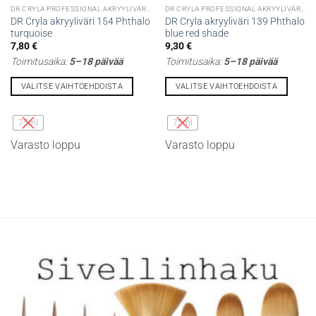
DR CRYLA PROFESSIONAL AKRYYLIVÄRIT
DR CRYLA PROFESSIONAL AKRYYLIVÄRIT
DR Cryla akryyliväri 154 Phthalo
DR Cryla akryyliväri 139 Phthalo
turquoise
blue red shade
7,80
€
9,30
€
Toimitusaika:
5–18 päivää
Toimitusaika:
5–18 päivää
VALITSE VAIHTOEHDOISTA
VALITSE VAIHTOEHDOISTA
Tällä
Tällä
tuotteella
tuotteella
75ml
75ml
on
on
Varasto loppu
Varasto loppu
useampi
useampi
muunnelma.
muunnelma.
Voit
Voit
tehdä
tehdä
valinnat
valinnat
tuotteen
tuotteen
sivulla.
sivulla.