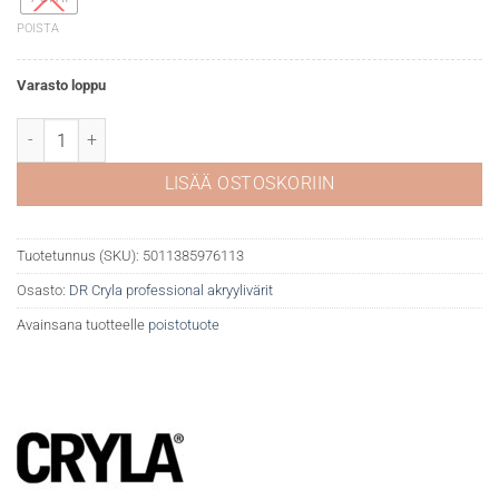
POISTA
Varasto loppu
DR Cryla akryyliväri 663 Yellow ochre määrä
LISÄÄ OSTOSKORIIN
Tuotetunnus (SKU):
5011385976113
Osasto:
DR Cryla professional akryylivärit
Avainsana tuotteelle
poistotuote