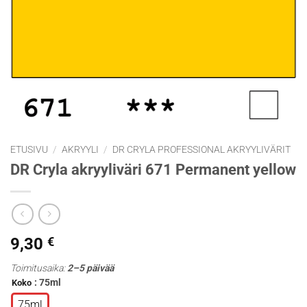
ETUSIVU
/
AKRYYLI
/
DR CRYLA PROFESSIONAL AKRYYLIVÄRIT
DR Cryla akryyliväri 671 Permanent yellow
9,30
€
Toimitusaika:
2–5 päivää
: 75ml
Koko
75ml