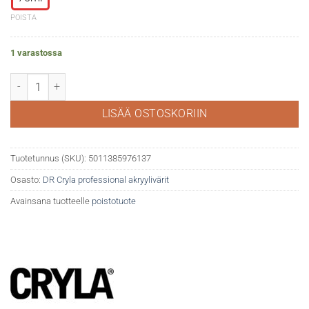
POISTA
1 varastossa
DR Cryla akryyliväri 671 Permanent yellow määrä
LISÄÄ OSTOSKORIIN
Tuotetunnus (SKU):
5011385976137
Osasto:
DR Cryla professional akryylivärit
Avainsana tuotteelle
poistotuote