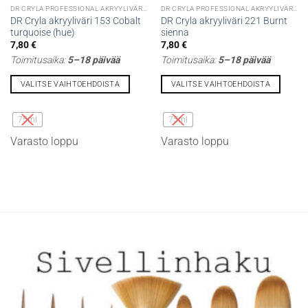
DR CRYLA PROFESSIONAL AKRYYLIVÄRIT
DR CRYLA PROFESSIONAL AKRYYLIVÄRIT
DR Cryla akryyliväri 153 Cobalt
DR Cryla akryyliväri 221 Burnt
turquoise (hue)
sienna
7,80
€
7,80
€
Toimitusaika:
5–18 päivää
Toimitusaika:
5–18 päivää
VALITSE VAIHTOEHDOISTA
VALITSE VAIHTOEHDOISTA
Tällä
Tällä
tuotteella
tuotteella
75ml
75ml
on
on
Varasto loppu
Varasto loppu
useampi
useampi
muunnelma.
muunnelma.
Voit
Voit
tehdä
tehdä
valinnat
valinnat
tuotteen
tuotteen
sivulla.
sivulla.