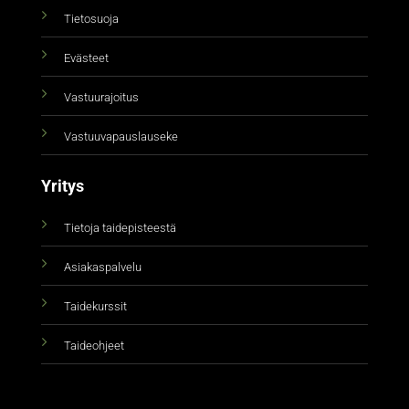
Tietosuoja
Evästeet
Vastuurajoitus
Vastuuvapauslauseke
Yritys
Tietoja taidepisteestä
Asiakaspalvelu
Taidekurssit
Taideohjeet