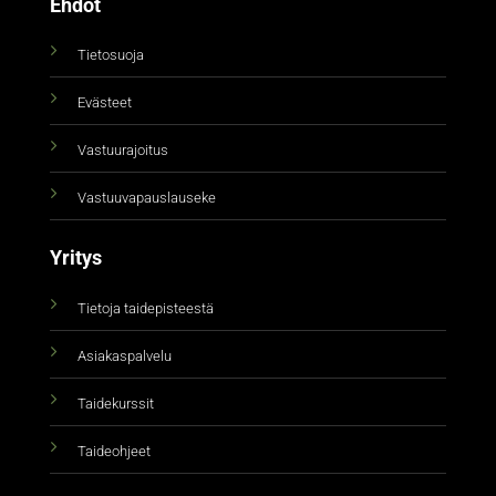
Ehdot
Tietosuoja
Evästeet
Vastuurajoitus
Vastuuvapauslauseke
Yritys
Tietoja taidepisteestä
Asiakaspalvelu
Taidekurssit
Taideohjeet