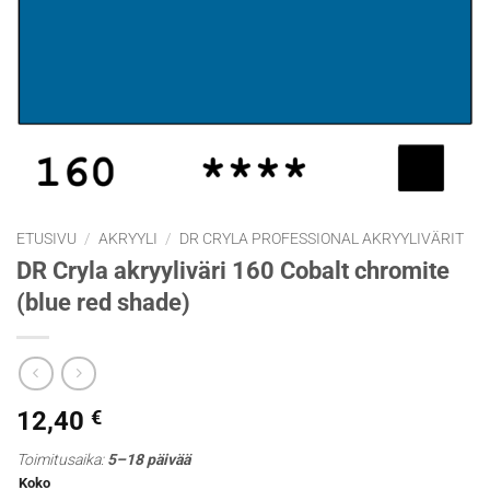
ETUSIVU
/
AKRYYLI
/
DR CRYLA PROFESSIONAL AKRYYLIVÄRIT
DR Cryla akryyliväri 160 Cobalt chromite
(blue red shade)
12,40
€
Toimitusaika:
5–18 päivää
Koko