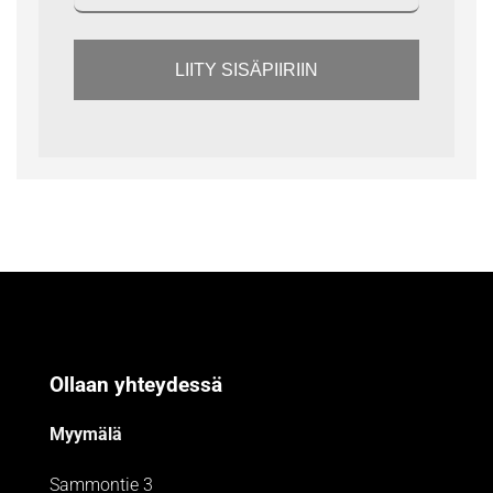
LIITY SISÄPIIRIIN
Ollaan yhteydessä
Myymälä
Sammontie 3