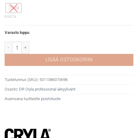
75ml
POISTA
Varasto loppu
DR Cryla akryyliväri 160 Cobalt chromite (blue red shade) määrä
LISÄÄ OSTOSKORIIN
Tuotetunnus (SKU):
5011386070698
Osasto:
DR Cryla professional akryylivärit
Avainsana tuotteelle
poistotuote