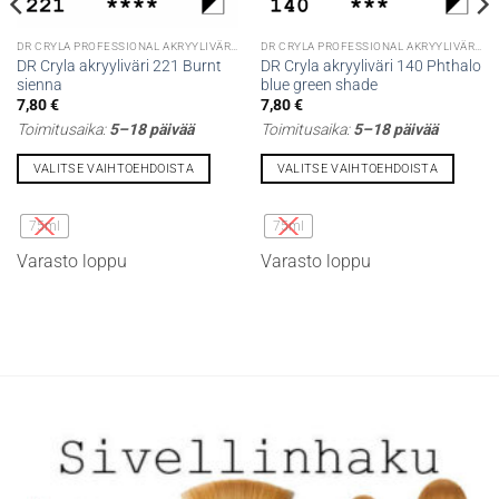
DR CRYLA PROFESSIONAL AKRYYLIVÄRIT
DR CRYLA PROFESSIONAL AKRYYLIVÄRIT
DR Cryla akryyliväri 221 Burnt
DR Cryla akryyliväri 140 Phthalo
sienna
blue green shade
7,80
€
7,80
€
Toimitusaika:
5–18 päivää
Toimitusaika:
5–18 päivää
VALITSE VAIHTOEHDOISTA
VALITSE VAIHTOEHDOISTA
Tällä
Tällä
tuotteella
tuotteella
75ml
75ml
on
on
Varasto loppu
Varasto loppu
useampi
useampi
muunnelma.
muunnelma.
Voit
Voit
tehdä
tehdä
valinnat
valinnat
tuotteen
tuotteen
sivulla.
sivulla.