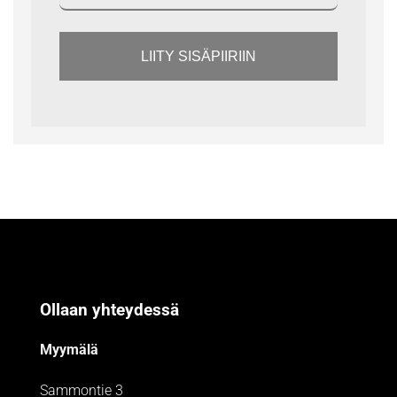
LIITY SISÄPIIRIIN
Ollaan yhteydessä
Myymälä
Sammontie 3