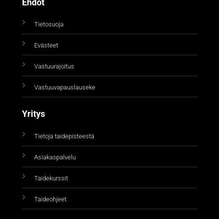
Ehdot
Tietosuoja
Evästeet
Vastuurajoitus
Vastuuvapauslauseke
Yritys
Tietoja taidepisteestä
Asiakaspalvelu
Taidekurssit
Taideohjeet