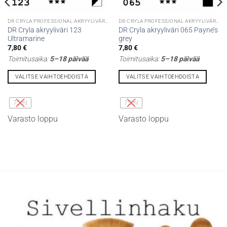
DR CRYLA PROFESSIONAL AKRYYLIVÄRIT
DR CRYLA PROFESSIONAL AKRYYLIVÄRIT
DR Cryla akryyliväri 123
DR Cryla akryyliväri 065 Payne’s
Ultramarine
grey
7,80
€
7,80
€
Toimitusaika:
5–18 päivää
Toimitusaika:
5–18 päivää
VALITSE VAIHTOEHDOISTA
VALITSE VAIHTOEHDOISTA
Tällä
Tällä
tuotteella
tuotteella
75ml
75ml
on
on
Varasto loppu
Varasto loppu
useampi
useampi
muunnelma.
muunnelma.
Voit
Voit
tehdä
tehdä
valinnat
valinnat
tuotteen
tuotteen
sivulla.
sivulla.