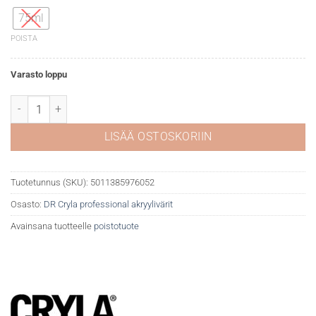
75ml
POISTA
Varasto loppu
DR Cryla akryyliväri 613 Cadmium yellow deep määrä
LISÄÄ OSTOSKORIIN
Tuotetunnus (SKU):
5011385976052
Osasto:
DR Cryla professional akryylivärit
Avainsana tuotteelle
poistotuote