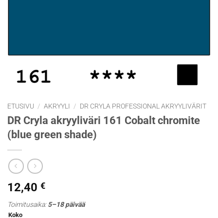
ETUSIVU
/
AKRYYLI
/
DR CRYLA PROFESSIONAL AKRYYLIVÄRIT
DR Cryla akryyliväri 161 Cobalt chromite
(blue green shade)
12,40
€
Toimitusaika:
5–18 päivää
Koko