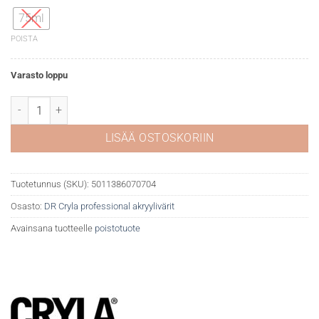
75ml
POISTA
Varasto loppu
DR Cryla akryyliväri 161 Cobalt chromite (blue green shade) määrä
LISÄÄ OSTOSKORIIN
Tuotetunnus (SKU):
5011386070704
Osasto:
DR Cryla professional akryylivärit
Avainsana tuotteelle
poistotuote