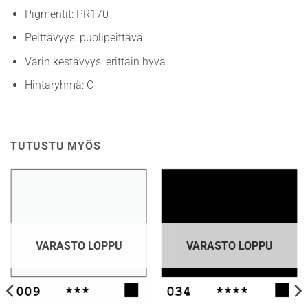
Pigmentit: PR170
Peittävyys: puolipeittävä
Värin kestävyys: erittäin hyvä
Hintaryhmä: C
TUTUSTU MYÖS
VARASTO LOPPU
VARASTO LOPPU