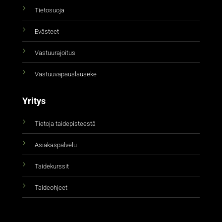
Tietosuoja
Evästeet
Vastuurajoitus
Vastuuvapauslauseke
Yritys
Tietoja taidepisteestä
Asiakaspalvelu
Taidekurssit
Taideohjeet