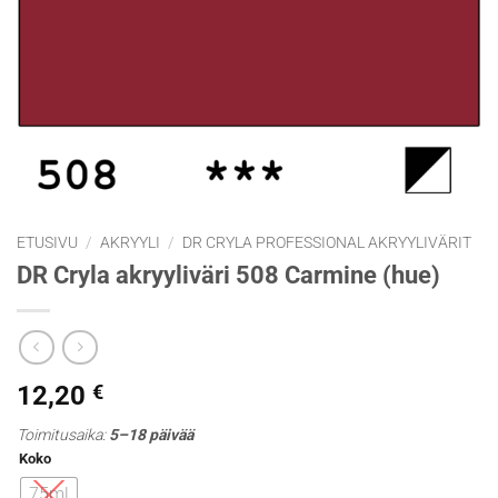
ETUSIVU
/
AKRYYLI
/
DR CRYLA PROFESSIONAL AKRYYLIVÄRIT
DR Cryla akryyliväri 508 Carmine (hue)
12,20
€
Toimitusaika:
5–18 päivää
Koko
75ml