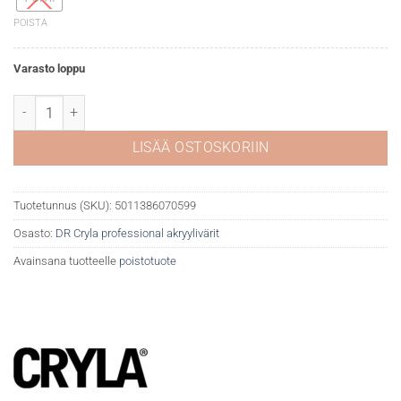
POISTA
Varasto loppu
DR Cryla akryyliväri 508 Carmine (hue) määrä
LISÄÄ OSTOSKORIIN
Tuotetunnus (SKU):
5011386070599
Osasto:
DR Cryla professional akryylivärit
Avainsana tuotteelle
poistotuote