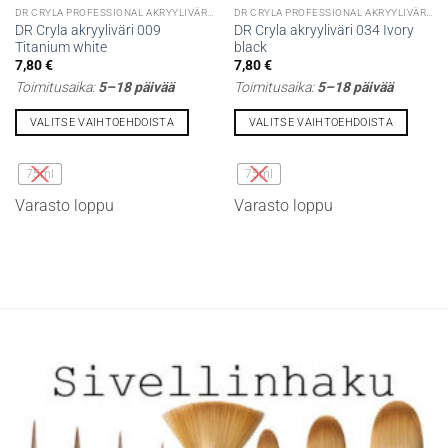
DR CRYLA PROFESSIONAL AKRYYLIVÄRIT
DR CRYLA PROFESSIONAL AKRYYLIVÄRIT
DR Cryla akryyliväri 009
DR Cryla akryyliväri 034 Ivory
Titanium white
black
7,80
€
7,80
€
Toimitusaika:
5–18 päivää
Toimitusaika:
5–18 päivää
VALITSE VAIHTOEHDOISTA
VALITSE VAIHTOEHDOISTA
Tällä
Tällä
tuotteella
tuotteella
75ml
75ml
on
on
Varasto loppu
Varasto loppu
useampi
useampi
muunnelma.
muunnelma.
Voit
Voit
tehdä
tehdä
valinnat
valinnat
tuotteen
tuotteen
sivulla.
sivulla.