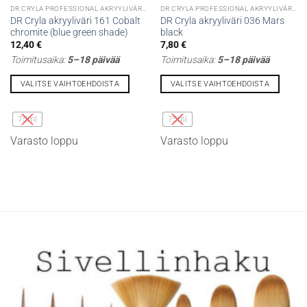
DR CRYLA PROFESSIONAL AKRYYLIVÄRIT
DR CRYLA PROFESSIONAL AKRYYLIVÄRIT
DR Cryla akryyliväri 161 Cobalt
DR Cryla akryyliväri 036 Mars
chromite (blue green shade)
black
12,40
€
7,80
€
Toimitusaika:
5–18 päivää
Toimitusaika:
5–18 päivää
VALITSE VAIHTOEHDOISTA
VALITSE VAIHTOEHDOISTA
Tällä
Tällä
tuotteella
tuotteella
75ml
75ml
on
on
Varasto loppu
Varasto loppu
useampi
useampi
muunnelma.
muunnelma.
Voit
Voit
tehdä
tehdä
valinnat
valinnat
tuotteen
tuotteen
sivulla.
sivulla.