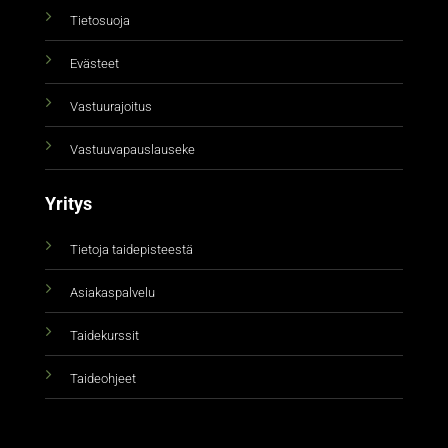
Tietosuoja
Evästeet
Vastuurajoitus
Vastuuvapauslauseke
Yritys
Tietoja taidepisteestä
Asiakaspalvelu
Taidekurssit
Taideohjeet