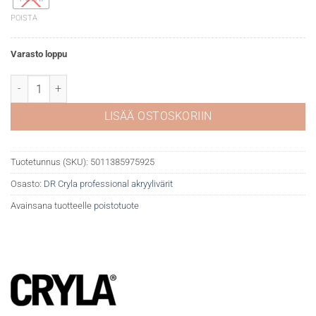
POISTA
Varasto loppu
DR Cryla akryyliväri 507 Cadmium scarlet määrä
LISÄÄ OSTOSKORIIN
Tuotetunnus (SKU):
5011385975925
Osasto:
DR Cryla professional akryylivärit
Avainsana tuotteelle
poistotuote