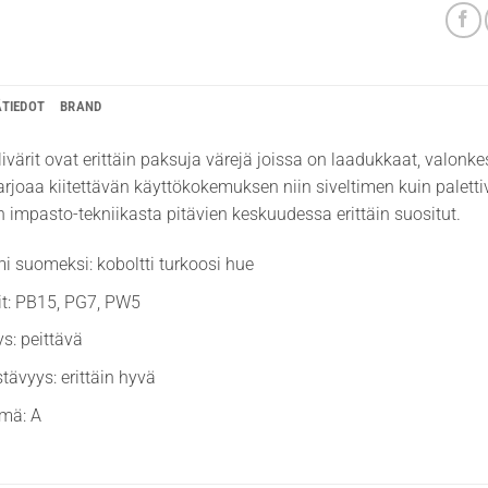
ÄTIEDOT
BRAND
livärit ovat erittäin paksuja värejä joissa on laadukkaat, valonkes
rjoaa kiitettävän käyttökokemuksen niin siveltimen kuin palettiv
n impasto-tekniikasta pitävien keskuudessa erittäin suositut.
mi suomeksi: koboltti turkoosi hue
it: PB15, PG7, PW5
ys: peittävä
stävyys: erittäin hyvä
hmä: A