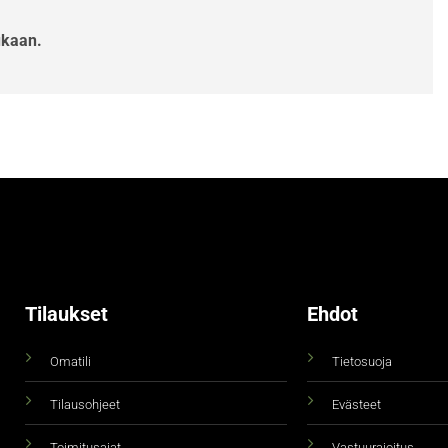
ukaan.
Tilaukset
Ehdot
Omatili
Tietosuoja
Tilausohjeet
Evästeet
Toimitusajat
Vastuurajoitus