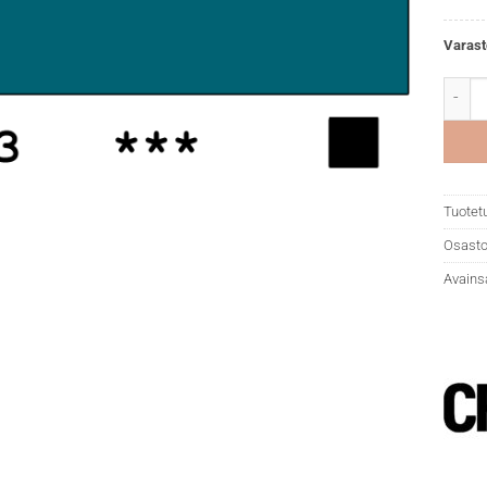
Varast
DR Cry
Tuotet
Osasto
Avains