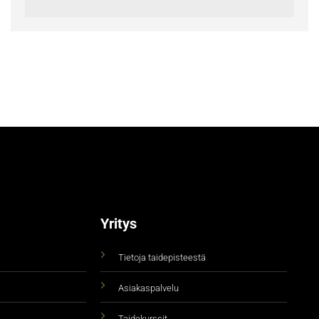
Yritys
Tietoja taidepisteestä
Asiakaspalvelu
Taidekurssit