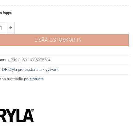
o loppu
la akryyliväri 153 Cobalt turquoise (hue) määrä
LISÄÄ OSTOSKORIIN
unnus (SKU):
5011385975734
:
DR Cryla professional akryylivärit
ana tuotteelle
poistotuote