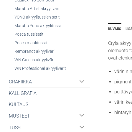
Liquitex Pro Soft Body
Marabu Artist akryyliväri
YONO akryylitussien setit
Marabu Yono akryylitussi
KUVAUS
LIS
Posca tussisetit
Posca maalitussit
Cryla-akryy
olomuoto ta
Rembrandt akryyliväri
ovat etenki
WN Galeria akryyliväri
WN Professional akryylivärit
värin ni
pigment
GRAFIIKKA
peittävy
KALLIGRAFIA
värin ke
KULTAUS
hintary
MUSTEET
TUSSIT