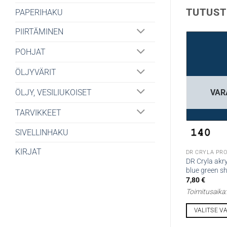
TUTUST
PAPERIHAKU
PIIRTÄMINEN
POHJAT
ÖLJYVÄRIT
ÖLJY, VESILIUKOISET
VAR
TARVIKKEET
SIVELLINHAKU
KIRJAT
DR Cryla akry
blue green s
7,80
€
Toimitusaika
VALITSE V
Tällä