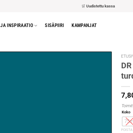
🛒
Uudistettu kassa
– nopeampi ja h
JA INSPIRAATIO
SISÄPIIRI
KAMPANJAT
ETUSI
DR 
tur
7,8
Toimit
Koko
75m
POISTA