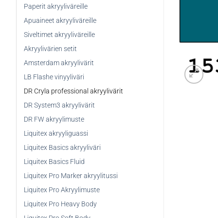
Paperit akryyliväreille
Apuaineet akryyliväreille
Siveltimet akryyliväreille
Akryylivärien setit
Amsterdam akryylivärit
LB Flashe vinyyliväri
DR Cryla professional akryylivärit
DR System3 akryylivärit
DR FW akryylimuste
Liquitex akryyliguassi
Liquitex Basics akryyliväri
Liquitex Basics Fluid
Liquitex Pro Marker akryylitussi
Liquitex Pro Akryylimuste
Liquitex Pro Heavy Body