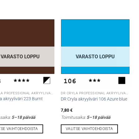
VARASTO LOPPU
VARASTO LOPPU
DR CRYLA PROFESSIONAL AKRYYLIVÄRIT
DR CRYLA PROFESSIONAL AKRYYLIVÄRIT
a akryyliväri 223 Burnt
DR Cryla akryyliväri 106 Azure blue
7,80
€
saika:
5–18 päivää
Toimitusaika:
5–18 päivää
TSE VAIHTOEHDOISTA
VALITSE VAIHTOEHDOISTA
Tällä