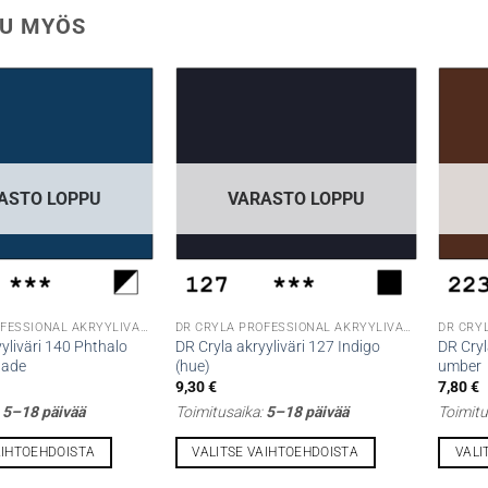
U MYÖS
ASTO LOPPU
VARASTO LOPPU
DR CRYLA PROFESSIONAL AKRYYLIVÄRIT
DR CRYLA PROFESSIONAL AKRYYLIVÄRIT
yliväri 140 Phthalo
DR Cryla akryyliväri 127 Indigo
DR Cryl
hade
(hue)
umber
9,30
€
7,80
€
:
5–18 päivää
Toimitusaika:
5–18 päivää
Toimitu
AIHTOEHDOISTA
VALITSE VAIHTOEHDOISTA
VALI
Tällä
Tällä