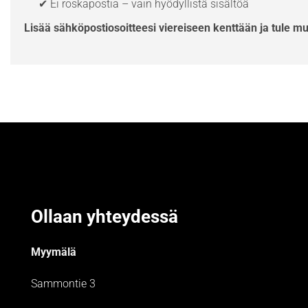
✔ Ei roskapostia – vain hyödyllistä sisältöä
Lisää sähköpostiosoitteesi viereiseen kenttään ja tule m
Ollaan yhteydessä
Myymälä
Sammontie 3