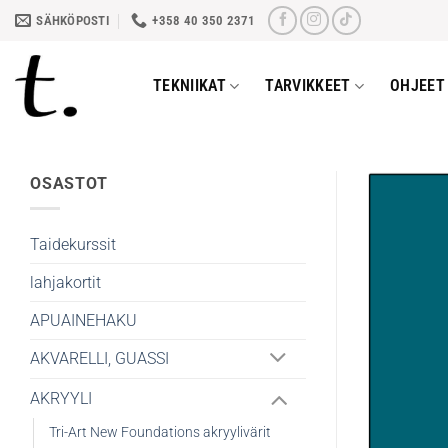
Skip
SÄHKÖPOSTI
+358 40 350 2371
to
content
TEKNIIKAT
TARVIKKEET
OHJEET 
OSASTOT
Taidekurssit
lahjakortit
APUAINEHAKU
AKVARELLI, GUASSI
AKRYYLI
Tri-Art New Foundations akryylivärit