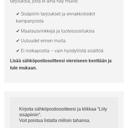
tarjouksia, joita ei aina näy muille.
✔ Sisäpiirin tarjoukset ja ennakkotiedot
kampanjoista
✔ Maalausvinkkejä ja tuotesuosituksia
✔ Uutuudet ennen muita
✔ Ei roskapostia – vain hyödyllistä sisältöä
Lisää sähköpostiosoitteesi viereiseen kenttään ja
tule mukaan.
Kirjoita sähköpostiosoitteesi ja klikkaa “Liity
sisäpiiriin”.
Voit poistua listalta milloin tahansa.