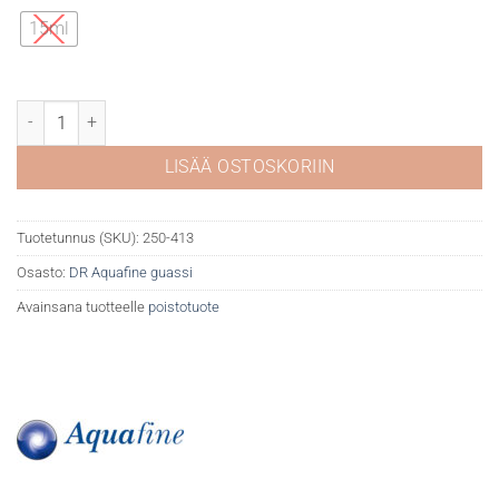
15ml
DR Aquafine guassi 413 Permanent Mauve määrä
LISÄÄ OSTOSKORIIN
Tuotetunnus (SKU):
250-413
Osasto:
DR Aquafine guassi
Avainsana tuotteelle
poistotuote