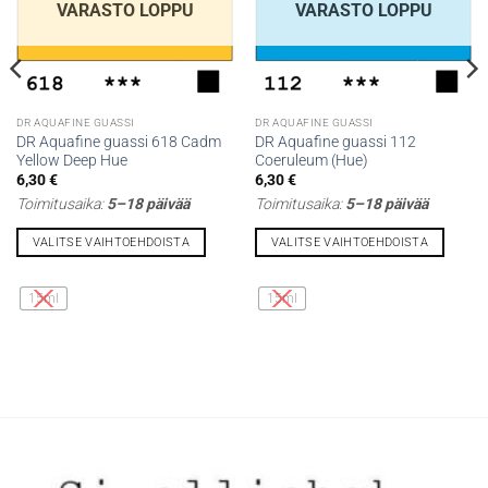
VARASTO LOPPU
VARASTO LOPPU
DR AQUAFINE GUASSI
DR AQUAFINE GUASSI
DR Aquafine guassi 618 Cadm
DR Aquafine guassi 112
Yellow Deep Hue
Coeruleum (Hue)
6,30
€
6,30
€
Toimitusaika:
5–18 päivää
Toimitusaika:
5–18 päivää
VALITSE VAIHTOEHDOISTA
VALITSE VAIHTOEHDOISTA
Tällä
Tällä
tuotteella
tuotteella
15ml
15ml
on
on
useampi
useampi
muunnelma.
muunnelma.
Voit
Voit
tehdä
tehdä
valinnat
valinnat
tuotteen
tuotteen
sivulla.
sivulla.