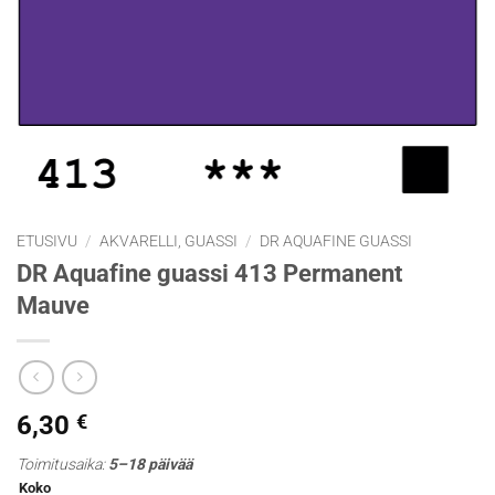
ETUSIVU
/
AKVARELLI, GUASSI
/
DR AQUAFINE GUASSI
DR Aquafine guassi 413 Permanent
Mauve
6,30
€
Toimitusaika:
5–18 päivää
Koko