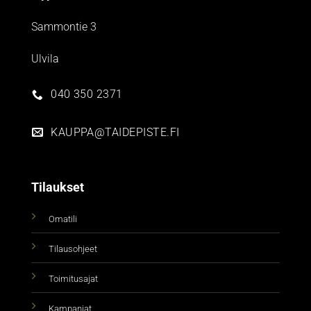
Sammontie 3
Ulvila
040 350 2371
KAUPPA@TAIDEPISTE.FI
Tilaukset
Omatili
Tilausohjeet
Toimitusajat
Kampanjat