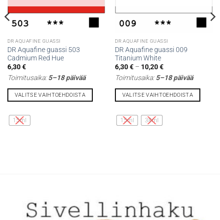
DR AQUAFINE GUASSI
DR AQUAFINE GUASSI
DR Aquafine guassi 503
DR Aquafine guassi 009
Cadmium Red Hue
Titanium White
Hintaluokka:
6,30
€
6,30
€
–
10,20
€
6,30 €
Toimitusaika:
5–18 päivää
Toimitusaika:
5–18 päivää
-
10,20 €
VALITSE VAIHTOEHDOISTA
VALITSE VAIHTOEHDOISTA
Tällä
Tällä
tuotteella
tuotteella
15ml
15ml
38ml
on
on
useampi
useampi
muunnelma.
muunnelma.
Voit
Voit
tehdä
tehdä
valinnat
valinnat
tuotteen
tuotteen
sivulla.
sivulla.