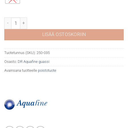
DR Aquafine guassi 035 Lamp Black määrä
LISÄÄ OSTOSKORIIN
Tuotetunnus (SKU):
250-035
Osasto:
DR Aquafine guassi
Avainsana tuotteelle
poistotuote