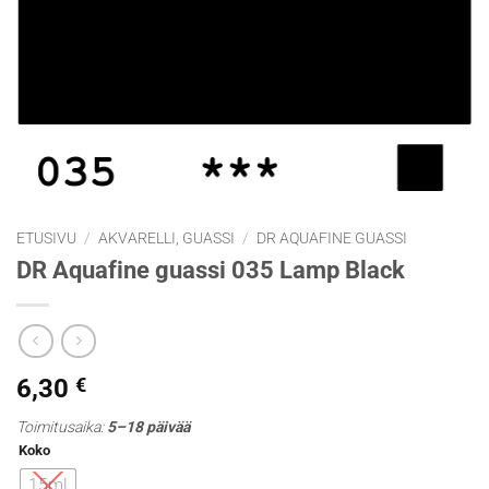
ETUSIVU
/
AKVARELLI, GUASSI
/
DR AQUAFINE GUASSI
DR Aquafine guassi 035 Lamp Black
6,30
€
Toimitusaika:
5–18 päivää
Koko
15ml