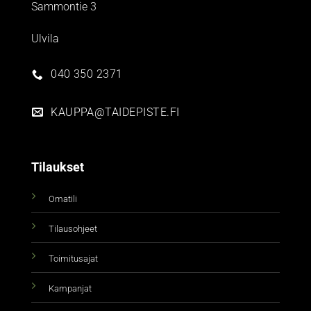
Sammontie 3
Ulvila
040 350 2371
KAUPPA@TAIDEPISTE.FI
Tilaukset
Omatili
Tilausohjeet
Toimitusajat
Kampanjat