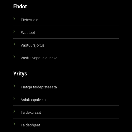
Ehdot
Tietosuoja
Evästeet
Vastuurajoitus
Vastuuvapauslauseke
Yritys
Tietoja taidepisteestä
Asiakaspalvelu
Taidekurssit
Taideohjeet