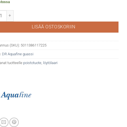
stossa
afine guassi 355 Leaf Green määrä
LISÄÄ OSTOSKORIIN
unnus (SKU):
5011386117225
:
DR Aquafine guassi
anat tuotteelle
poistotuote
,
löytölaari