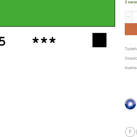
2 vara
DR Aqu
Tuotet
Osasto
Avains