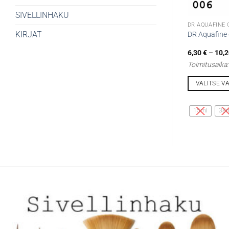
SIVELLINHAKU
DR AQUAFINE 
KIRJAT
DR Aquafine 
6,30
€
–
10,
Toimitusaika
VALITSE V
Tällä
tuotteella
15ml
38
on
useampi
muunnelma.
Voit
tehdä
valinnat
tuotteen
sivulla.