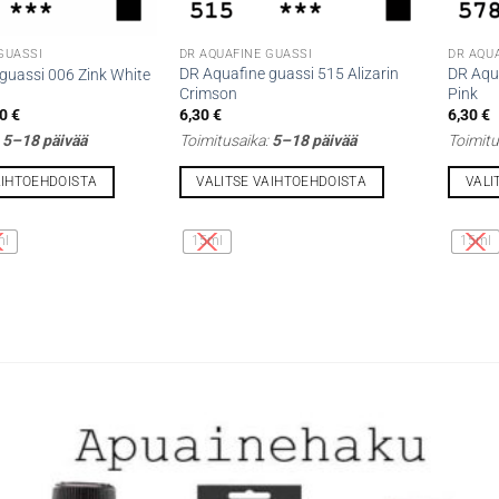
GUASSI
DR AQUAFINE GUASSI
DR AQU
DR Aquafine guassi 515 Alizarin
DR Aqua
guassi 006 Zink White
Crimson
Pink
Hintaluokka:
20
€
6,30
€
6,30
€
6,30 €
:
5–18 päivää
Toimitusaika:
5–18 päivää
Toimitu
-
10,20 €
AIHTOEHDOISTA
VALITSE VAIHTOEHDOISTA
VALI
Tällä
Tällä
tuotteella
tuottee
ml
15ml
15ml
on
on
useampi
useamp
muunnelma.
muunne
Voit
Voit
tehdä
tehdä
valinnat
valinna
tuotteen
tuottee
sivulla.
sivulla.