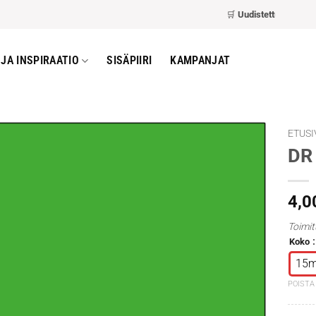
🛒
Uudistettu kassa
– nop
JA INSPIRAATIO
SISÄPIIRI
KAMPANJAT
ETUSI
DR 
4,0
Toimit
Koko
15m
POISTA