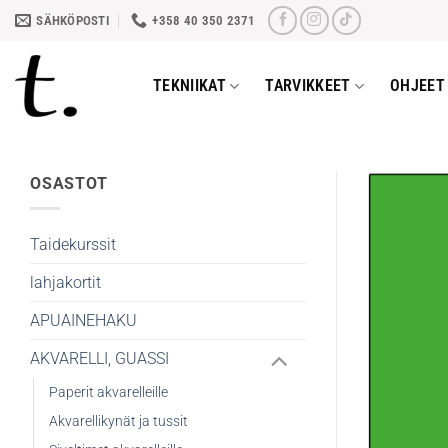
Skip
SÄHKÖPOSTI
+358 40 350 2371
to
content
TEKNIIKAT
TARVIKKEET
OHJEET 
OSASTOT
Taidekurssit
lahjakortit
APUAINEHAKU
AKVARELLI, GUASSI
Paperit akvarelleille
Akvarellikynät ja tussit