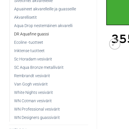
Siveltimet akvarelleille
Apuaineet akvarelleille ja guasseille
Akvarellisetit
Aqua Drop nestemäinen akvarelli
DR Aquafine guassi
Ecoline -tuotteet
Inktense tuotteet
Sc Horadam vesivärit
SC Aqua Bronze metallivärit
Rembrandt vesivärit
Van Gogh vesivärit
White Nights vesivärit
WN Cotman vesivärit
WN Professional vesivärit
WN Designers guassivärit