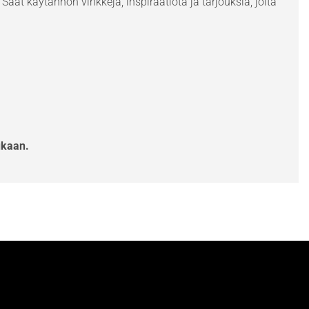
Saat käytännön vinkkejä, inspiraatiota ja tarjouksia, joita
ukaan.