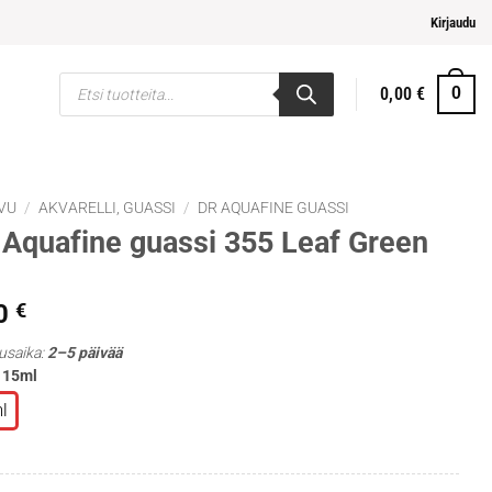
eampi ja helpompi maksaminen
Kirjaudu
Products
0,00
€
0
search
VU
/
AKVARELLI, GUASSI
/
DR AQUAFINE GUASSI
Aquafine guassi 355 Leaf Green
0
€
usaika:
2–5 päivää
: 15ml
l