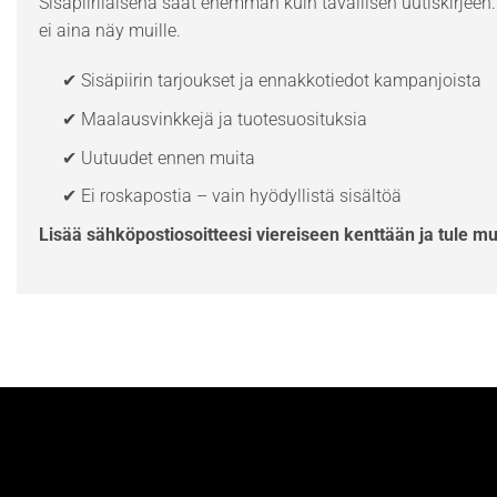
Sisäpiiriläisenä saat enemmän kuin tavallisen uutiskirjeen. 
ei aina näy muille.
✔ Sisäpiirin tarjoukset ja ennakkotiedot kampanjoista
✔ Maalausvinkkejä ja tuotesuosituksia
✔ Uutuudet ennen muita
✔ Ei roskapostia – vain hyödyllistä sisältöä
Lisää sähköpostiosoitteesi viereiseen kenttään ja tule m