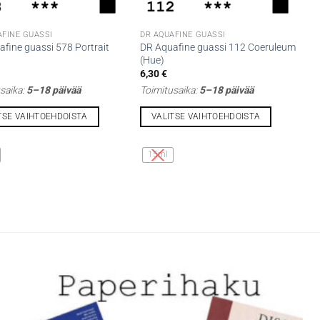
AFINE GUASSI
DR AQUAFINE GUASSI
fine guassi 578 Portrait
DR Aquafine guassi 112 Coeruleum
(Hue)
6,30
€
saika:
5–18 päivää
Toimitusaika:
5–18 päivää
TSE VAIHTOEHDOISTA
VALITSE VAIHTOEHDOISTA
Tällä
lla
tuotteella
15ml
on
i
useampi
lma.
muunnelma.
Voit
tehdä
t
valinnat
n
tuotteen
sivulla.