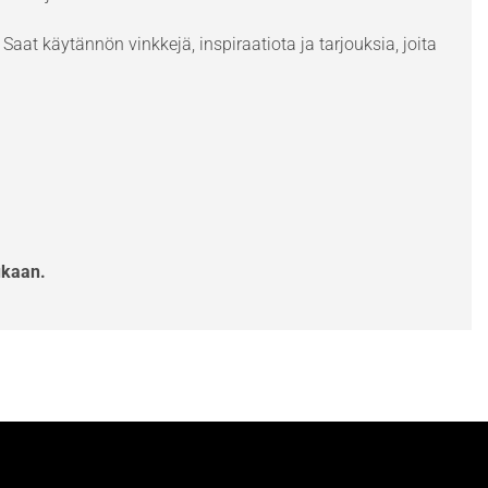
Saat käytännön vinkkejä, inspiraatiota ja tarjouksia, joita
ukaan.