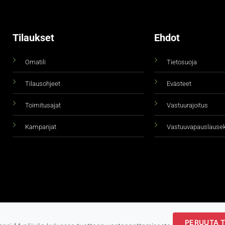
Tilaukset
Ehdot
Omatili
Tietosuoja
Tilausohjeet
Evästeet
Toimitusajat
Vastuurajoitus
Kampanjat
Vastuuvapauslause
PERUUTA T
Copyright 2026 ©
taidepiste.fi