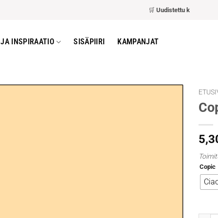
🛒
Uudistettu kassa
– nopeam
JA INSPIRAATIO
SISÄPIIRI
KAMPANJAT
ETUSI
Cop
5,3
Toimit
Copic
Cia