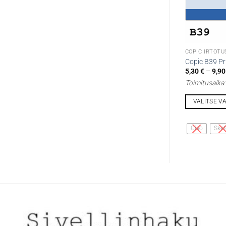
COPIC IRTOTU
Copic B39 Pr
5,30
€
–
9,9
Toimitusaika
VALITSE V
Tällä
tuotteella
Ciao
Sket
on
useampi
muunnelma.
Voit
tehdä
valinnat
tuotteen
sivulla.