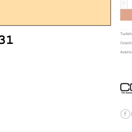
Copic 
Tuotet
Osasto
Avains