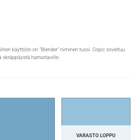
siihen käyttöön on ”Blender” niminen tussi. Copic soveltuu
ekä skräppäystä harrastaville.
VARASTO LOPPU