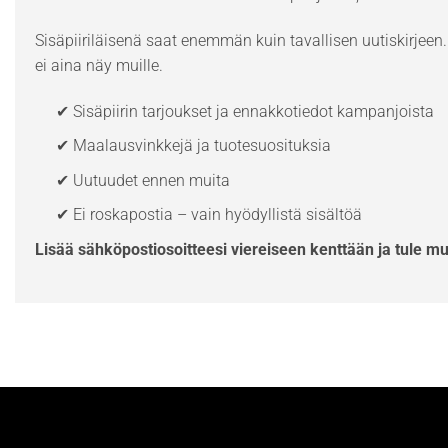
Sisäpiiriläisenä saat enemmän kuin tavallisen uutiskirjeen. 
ei aina näy muille.
✔ Sisäpiirin tarjoukset ja ennakkotiedot kampanjoista
✔ Maalausvinkkejä ja tuotesuosituksia
✔ Uutuudet ennen muita
✔ Ei roskapostia – vain hyödyllistä sisältöä
Lisää sähköpostiosoitteesi viereiseen kenttään ja tule m