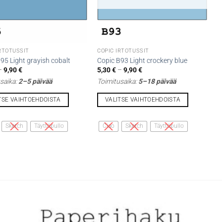
IRTOTUSSIT
COPIC IRTOTUSSIT
95 Light grayish cobalt
Copic B93 Light crockery blue
Hintaluokka:
Hintaluokka:
–
9,90
€
5,30
€
–
9,90
€
5,30 €
5,30 €
saika:
2–5 päivää
Toimitusaika:
5–18 päivää
-
-
9,90 €
9,90 €
TSE VAIHTOEHDOISTA
VALITSE VAIHTOEHDOISTA
Tällä
lla
tuotteella
Sketch
Täyttöpullo
Ciao
Sketch
Täyttöpullo
on
i
useampi
lma.
muunnelma.
Voit
tehdä
t
valinnat
n
tuotteen
sivulla.