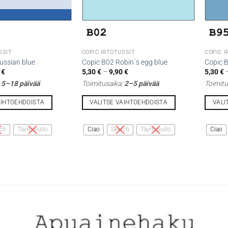
SSIT
COPIC IRTOTUSSIT
COPIC 
ussian blue
Copic B02 Robin´s egg blue
Copic B
Hintaluokka:
Hintaluokka:
0
€
5,30
€
–
9,90
€
5,30
€
5,30 €
5,30 €
:
5–18 päivää
Toimitusaika:
2–5 päivää
Toimitu
-
-
9,90 €
9,90 €
AIHTOEHDOISTA
VALITSE VAIHTOEHDOISTA
VALI
Tällä
Tällä
tuotteella
tuottee
ch
Täyttöpullo
Ciao
Sketch
Täyttöpullo
Ciao
on
on
useampi
useamp
muunnelma.
muunne
Voit
Voit
tehdä
tehdä
valinnat
valinna
tuotteen
tuottee
sivulla.
sivulla.