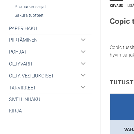
KUVAUS
LIS
Promarker sarjat
Sakura tuotteet
Copic t
PAPERIHAKU
PIIRTÄMINEN
Copic tussi
POHJAT
hyvin sarjak
ÖLJYVÄRIT
ÖLJY, VESILIUKOISET
TUTUST
TARVIKKEET
SIVELLINHAKU
KIRJAT
VAR