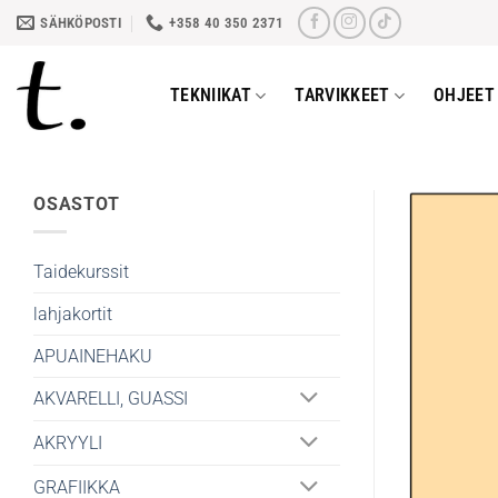
Skip
SÄHKÖPOSTI
+358 40 350 2371
to
content
TEKNIIKAT
TARVIKKEET
OHJEET 
OSASTOT
Taidekurssit
lahjakortit
APUAINEHAKU
AKVARELLI, GUASSI
AKRYYLI
GRAFIIKKA