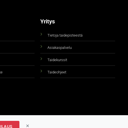
Yritys
Tietoja taidepisteestä
Asiakaspalvelu
Taidekurssit
ke
Taideohjeet
×
ILAUS