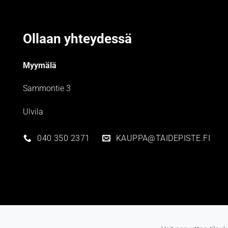
Ollaan yhteydessä
Myymälä
Sammontie 3
Ulvila
040 350 2371
KAUPPA@TAIDEPISTE.FI