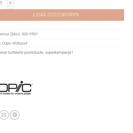
YR31 Light reddish yellow määrä
LISÄÄ OSTOSKORIIN
unnus (SKU):
500-YR31
:
Copic irtotussit
anat tuotteelle
poistotuote
,
superkampanja1