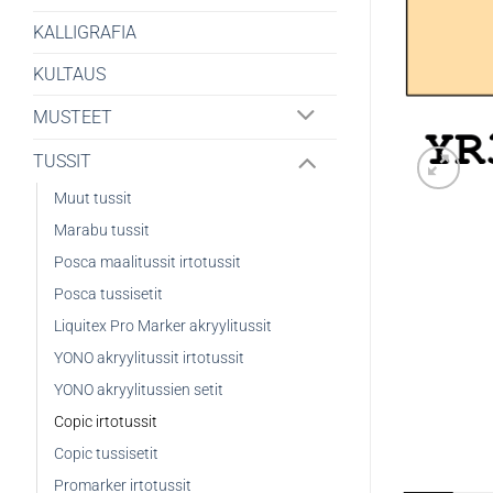
KALLIGRAFIA
KULTAUS
MUSTEET
TUSSIT
Muut tussit
Marabu tussit
Posca maalitussit irtotussit
Posca tussisetit
Liquitex Pro Marker akryylitussit
YONO akryylitussit irtotussit
YONO akryylitussien setit
Copic irtotussit
Copic tussisetit
Promarker irtotussit