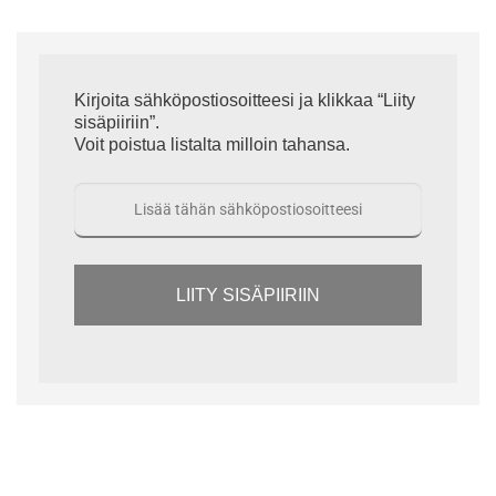
Kirjoita sähköpostiosoitteesi ja klikkaa “Liity
sisäpiiriin”.
Voit poistua listalta milloin tahansa.
LIITY SISÄPIIRIIN