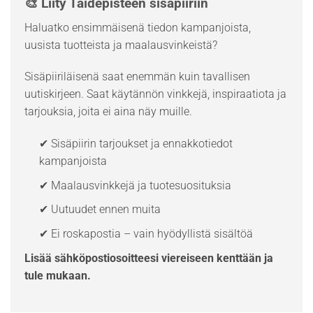
🎨 Liity Taidepisteen sisäpiiriin
Haluatko ensimmäisenä tiedon kampanjoista,
uusista tuotteista ja maalausvinkeistä?
Sisäpiiriläisenä saat enemmän kuin tavallisen
uutiskirjeen. Saat käytännön vinkkejä, inspiraatiota ja
tarjouksia, joita ei aina näy muille.
✔ Sisäpiirin tarjoukset ja ennakkotiedot
kampanjoista
✔ Maalausvinkkejä ja tuotesuosituksia
✔ Uutuudet ennen muita
✔ Ei roskapostia – vain hyödyllistä sisältöä
Lisää sähköpostiosoitteesi viereiseen kenttään ja
tule mukaan.