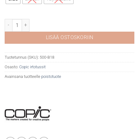
Copic B18 Lapis lazuli määrä
LISÄÄ OSTOSKORIIN
Tuotetunnus (SKU):
500-B18
Osasto:
Copic irtotussit
Avainsana tuotteelle
poistotuote