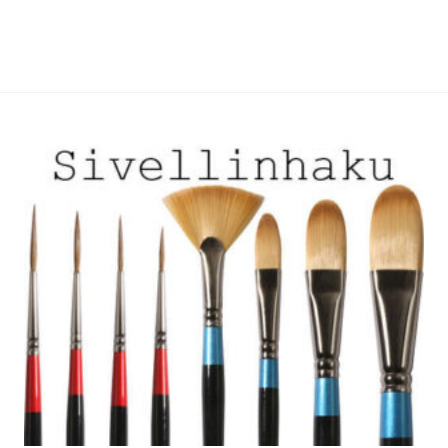
useampi
useampi
muunnelma.
muunnelma.
Voit
Voit
tehdä
tehdä
valinnat
valinnat
tuotteen
tuotteen
sivulla.
sivulla.