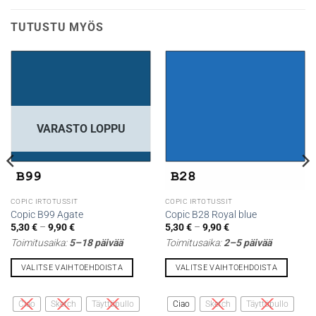
TUTUSTU MYÖS
VARASTO LOPPU
COPIC IRTOTUSSIT
COPIC IRTOTUSSIT
Copic B99 Agate
Copic B28 Royal blue
Hintaluokka:
Hintaluokka:
5,30
€
–
9,90
€
5,30
€
–
9,90
€
5,30 €
5,30 €
Toimitusaika:
5–18 päivää
Toimitusaika:
2–5 päivää
-
-
9,90 €
9,90 €
VALITSE VAIHTOEHDOISTA
VALITSE VAIHTOEHDOISTA
Tällä
Tällä
tuotteella
tuotteella
Ciao
Sketch
Täyttöpullo
Ciao
Sketch
Täyttöpullo
on
on