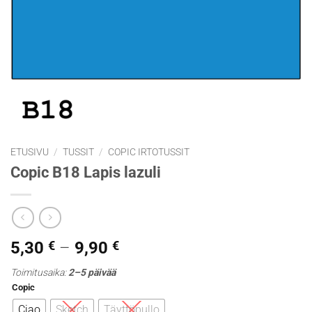
ETUSIVU
/
TUSSIT
/
COPIC IRTOTUSSIT
Copic B18 Lapis lazuli
Hintaluokka:
5,30
€
–
9,90
€
5,30 €
Toimitusaika:
2–5 päivää
-
Copic
9,90 €
Ciao
Sketch
Täyttöpullo