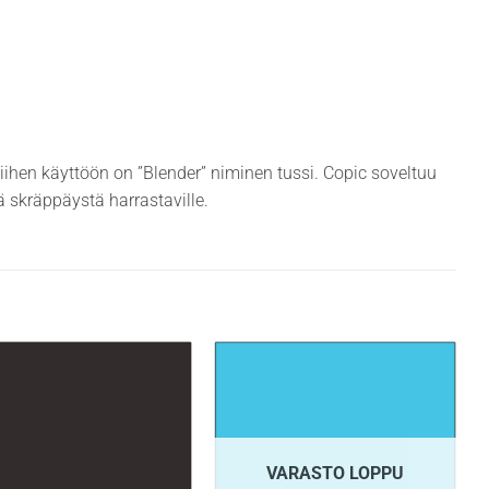
siihen käyttöön on ”Blender” niminen tussi. Copic soveltuu
ekä skräppäystä harrastaville.
VARASTO LOPPU