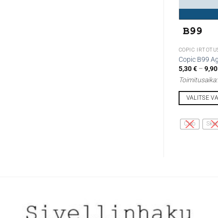
COPIC IRTOTU
Copic B99 A
5,30
€
–
9,9
Toimitusaika
VALITSE V
Tällä
tuotteella
Ciao
Sket
on
useampi
muunnelma.
Voit
tehdä
valinnat
tuotteen
sivulla.