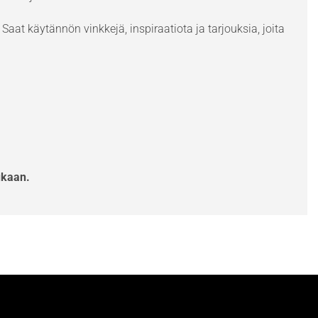
Saat käytännön vinkkejä, inspiraatiota ja tarjouksia, joita
ukaan.