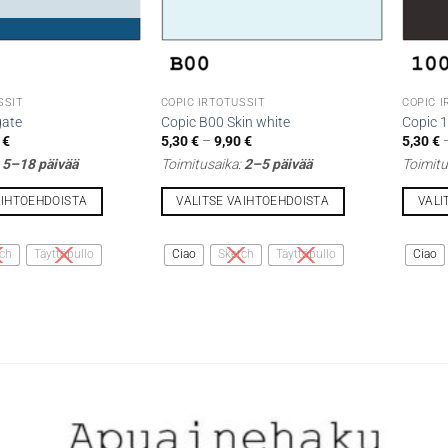
SSIT
COPIC IRTOTUSSIT
COPIC 
gate
Copic B00 Skin white
Copic 
Hintaluokka:
Hintaluokka:
0
€
5,30
€
–
9,90
€
5,30
€
5,30 €
5,30 €
:
5–18 päivää
Toimitusaika:
2–5 päivää
Toimitu
-
-
9,90 €
9,90 €
AIHTOEHDOISTA
VALITSE VAIHTOEHDOISTA
VALI
Tällä
Tällä
tuotteella
tuottee
ch
Täyttöpullo
Ciao
Sketch
Täyttöpullo
Ciao
on
on
useampi
useamp
muunnelma.
muunne
Voit
Voit
tehdä
tehdä
valinnat
valinna
tuotteen
tuottee
sivulla.
sivulla.