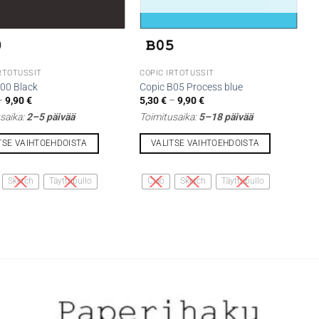
IRTOTUSSIT
COPIC IRTOTUSSIT
100 Black
Copic B05 Process blue
Hintaluokka:
Hintaluokka:
–
9,90
€
5,30
€
–
9,90
€
5,30 €
5,30 €
saika:
2–5 päivää
Toimitusaika:
5–18 päivää
-
-
9,90 €
9,90 €
TSE VAIHTOEHDOISTA
VALITSE VAIHTOEHDOISTA
Tällä
lla
tuotteella
Sketch
Täyttöpullo
Ciao
Sketch
Täyttöpullo
on
i
useampi
lma.
muunnelma.
Voit
tehdä
t
valinnat
n
tuotteen
sivulla.