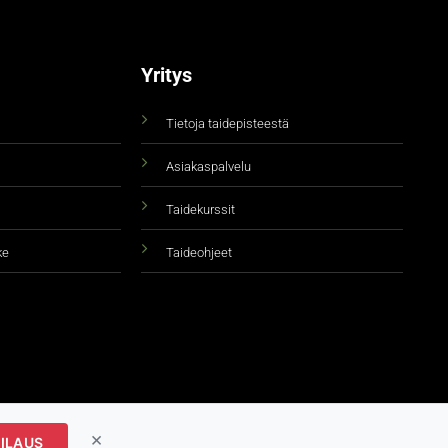
Yritys
Tietoja taidepisteestä
Asiakaspalvelu
Taidekurssit
ke
Taideohjeet
×
ILAUS