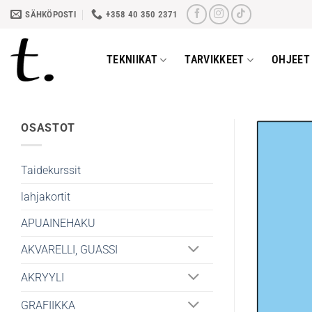
Skip
SÄHKÖPOSTI
+358 40 350 2371
to
content
TEKNIIKAT
TARVIKKEET
OHJEET 
OSASTOT
Taidekurssit
lahjakortit
APUAINEHAKU
AKVARELLI, GUASSI
AKRYYLI
GRAFIIKKA