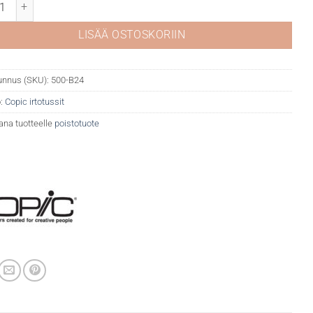
 B24 Sky määrä
LISÄÄ OSTOSKORIIN
unnus (SKU):
500-B24
:
Copic irtotussit
ana tuotteelle
poistotuote