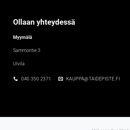
Ollaan yhteydessä
Myymälä
Sammontie 3
Ulvila
040 350 2371
KAUPPA@TAIDEPISTE.FI