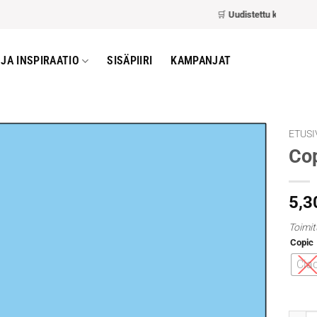
🛒
Uudistettu kassa
– nopeam
JA INSPIRAATIO
SISÄPIIRI
KAMPANJAT
ETUSI
Cop
5,3
Toimit
Copic
Cia