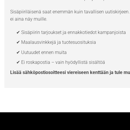
Sisäpiiriläisenä saat enemmän kuin tavallisen uutiskirjeen. 
ei aina näy muille.
✔ Sisäpiirin tarjoukset ja ennakkotiedot kampanjoista
✔ Maalausvinkkejä ja tuotesuosituksia
✔ Uutuudet ennen muita
✔ Ei roskapostia – vain hyödyllistä sisältöä
Lisää sähköpostiosoitteesi viereiseen kenttään ja tule m