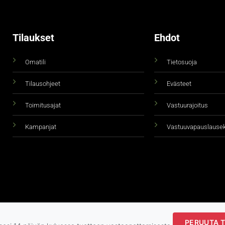
Tilaukset
Ehdot
Omatili
Tietosuoja
Tilausohjeet
Evästeet
Toimitusajat
Vastuurajoitus
Kampanjat
Vastuuvapauslause
PERUUTA T
Copyright 2026 ©
taidepiste.fi