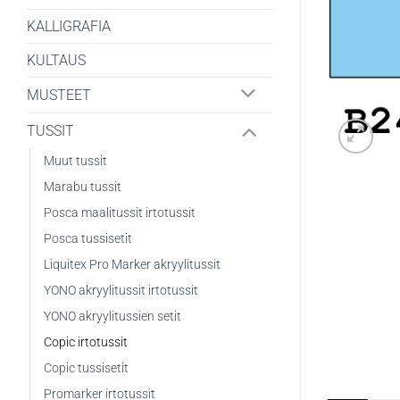
KALLIGRAFIA
KULTAUS
MUSTEET
TUSSIT
Muut tussit
Marabu tussit
Posca maalitussit irtotussit
Posca tussisetit
Liquitex Pro Marker akryylitussit
YONO akryylitussit irtotussit
YONO akryylitussien setit
Copic irtotussit
Copic tussisetit
Promarker irtotussit