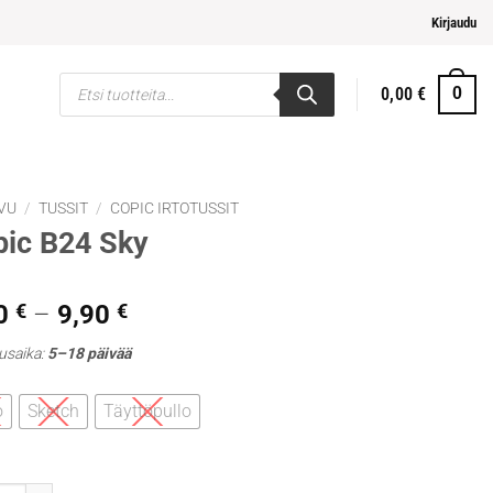
pi ja helpompi maksaminen
Kirjaudu
Products
0,00
€
0
search
VU
/
TUSSIT
/
COPIC IRTOTUSSIT
ic B24 Sky
Hintaluokka:
0
€
–
9,90
€
5,30 €
usaika:
5–18 päivää
-
9,90 €
o
Sketch
Täyttöpullo