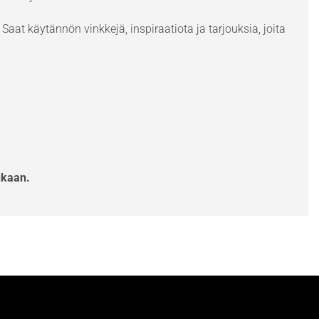
Saat käytännön vinkkejä, inspiraatiota ja tarjouksia, joita
ukaan.