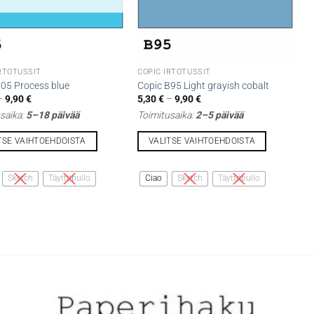
IRTOTUSSIT
COPIC IRTOTUSSIT
B05 Process blue
Copic B95 Light grayish cobalt
Hintaluokka:
Hintaluokka:
–
9,90
€
5,30
€
–
9,90
€
5,30 €
5,30 €
saika:
5–18 päivää
Toimitusaika:
2–5 päivää
-
-
9,90 €
9,90 €
TSE VAIHTOEHDOISTA
VALITSE VAIHTOEHDOISTA
Tällä
lla
tuotteella
Sketch
Täyttöpullo
Ciao
Sketch
Täyttöpullo
on
i
useampi
lma.
muunnelma.
Voit
tehdä
t
valinnat
n
tuotteen
sivulla.