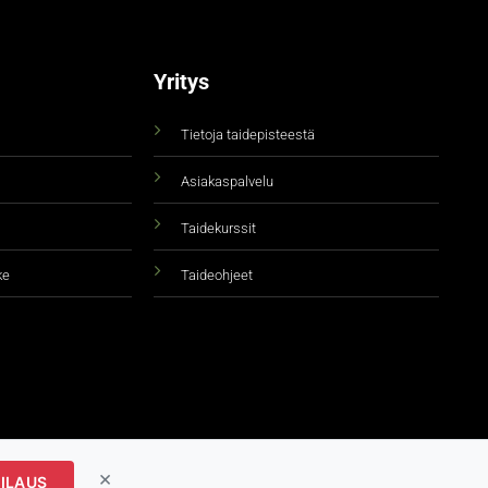
Yritys
Tietoja taidepisteestä
Asiakaspalvelu
Taidekurssit
ke
Taideohjeet
×
ILAUS