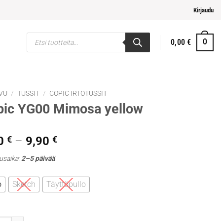
pi ja helpompi maksaminen
Kirjaudu
Products
0,00
€
0
search
VU
/
TUSSIT
/
COPIC IRTOTUSSIT
pic YG00 Mimosa yellow
Hintaluokka:
0
€
–
9,90
€
5,30 €
usaika:
2–5 päivää
-
9,90 €
o
Sketch
Täyttöpullo