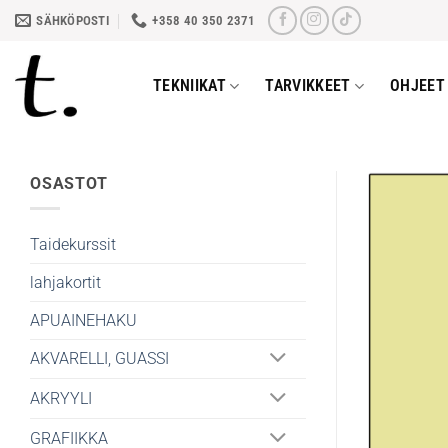
Skip
SÄHKÖPOSTI
+358 40 350 2371
to
content
TEKNIIKAT
TARVIKKEET
OHJEET 
OSASTOT
Taidekurssit
lahjakortit
APUAINEHAKU
AKVARELLI, GUASSI
AKRYYLI
GRAFIIKKA