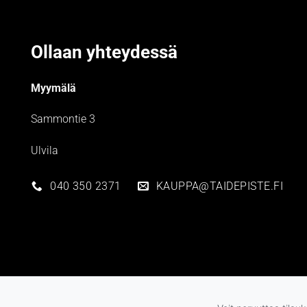
Ollaan yhteydessä
Myymälä
Sammontie 3
Ulvila
040 350 2371
KAUPPA@TAIDEPISTE.FI