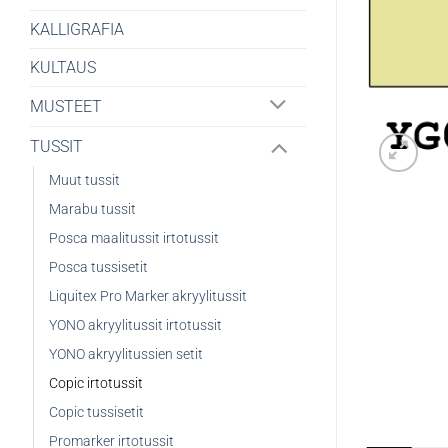
KALLIGRAFIA
KULTAUS
MUSTEET
TUSSIT
Muut tussit
Marabu tussit
Posca maalitussit irtotussit
Posca tussisetit
Liquitex Pro Marker akryylitussit
YONO akryylitussit irtotussit
YONO akryylitussien setit
Copic irtotussit
Copic tussisetit
Promarker irtotussit