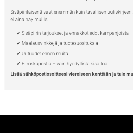
Sisäpiiriläisenä saat enemmän kuin tavallisen uutiskirjeen. 
ei aina näy muille.
✔ Sisäpiirin tarjoukset ja ennakkotiedot kampanjoista
✔ Maalausvinkkejä ja tuotesuosituksia
✔ Uutuudet ennen muita
✔ Ei roskapostia – vain hyödyllistä sisältöä
Lisää sähköpostiosoitteesi viereiseen kenttään ja tule m