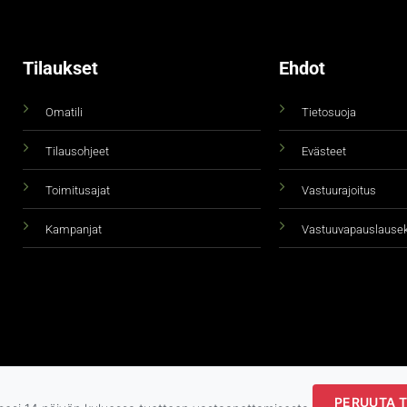
Tilaukset
Ehdot
Omatili
Tietosuoja
Tilausohjeet
Evästeet
Toimitusajat
Vastuurajoitus
Kampanjat
Vastuuvapauslause
PERUUTA T
Copyright 2026 ©
taidepiste.fi