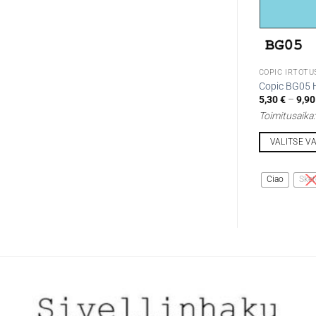
COPIC IRTOTU
Copic BG05 H
5,30
€
–
9,9
Toimitusaika
VALITSE V
Tällä
tuotteella
Ciao
Sket
on
useampi
muunnelma.
Voit
tehdä
valinnat
tuotteen
sivulla.