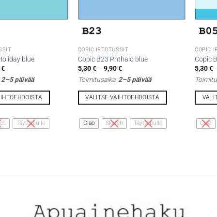
SSIT
COPIC IRTOTUSSIT
COPIC 
oliday blue
Copic B23 Phthalo blue
Copic 
Hintaluokka:
Hintaluokka:
0
€
5,30
€
–
9,90
€
5,30
€
5,30 €
5,30 €
:
2–5 päivää
Toimitusaika:
2–5 päivää
Toimitu
-
-
9,90 €
9,90 €
AIHTOEHDOISTA
VALITSE VAIHTOEHDOISTA
VALI
Tällä
Tällä
tuotteella
tuottee
ch
Täyttöpullo
Ciao
Sketch
Täyttöpullo
Ciao
on
on
useampi
useamp
muunnelma.
muunne
Voit
Voit
tehdä
tehdä
valinnat
valinna
tuotteen
tuottee
sivulla.
sivulla.