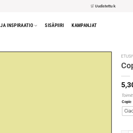
🛒
Uudistettu kassa
– nopeam
JA INSPIRAATIO
SISÄPIIRI
KAMPANJAT
ETUSI
Co
5,3
Toimit
Copic
Cia