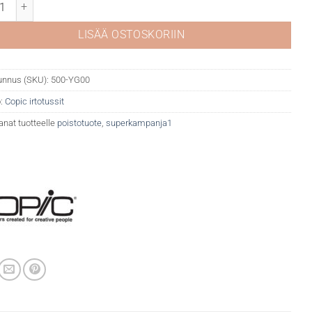
 YG00 Mimosa yellow määrä
LISÄÄ OSTOSKORIIN
unnus (SKU):
500-YG00
:
Copic irtotussit
anat tuotteelle
poistotuote
,
superkampanja1