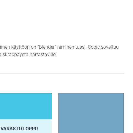
siihen käyttöön on ”Blender” niminen tussi. Copic soveltuu
ekä skräppäystä harrastaville.
VARASTO LOPPU