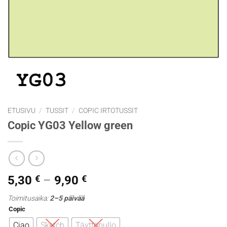
ETUSIVU
/
TUSSIT
/
COPIC IRTOTUSSIT
Copic YG03 Yellow green
Hintaluokka:
5,30
€
–
9,90
€
5,30 €
Toimitusaika:
2–5 päivää
-
Copic
9,90 €
Ciao
Sketch
Täyttöpullo