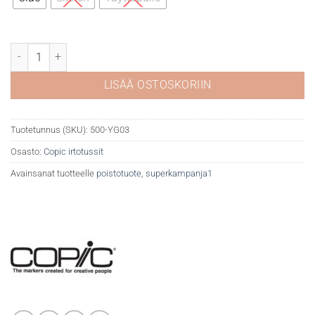
Copic YG03 Yellow green määrä
LISÄÄ OSTOSKORIIN
Tuotetunnus (SKU):
500-YG03
Osasto:
Copic irtotussit
Avainsanat tuotteelle
poistotuote
,
superkampanja1