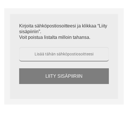
Kirjoita sähköpostiosoitteesi ja klikkaa “Liity
sisäpiiriin”.
Voit poistua listalta milloin tahansa.
LIITY SISÄPIIRIIN