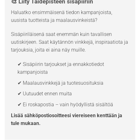
🎨 Liity Taidepisteen sisäpiiriin
Haluatko ensimmäisenä tiedon kampanjoista,
uusista tuotteista ja maalausvinkeistä?
Sisäpiiriläisenä saat enemmän kuin tavallisen
uutiskirjeen. Saat käytännön vinkkejä, inspiraatiota ja
tarjouksia, joita ei aina näy muille.
✔ Sisäpiirin tarjoukset ja ennakkotiedot
kampanjoista
✔ Maalausvinkkejä ja tuotesuosituksia
✔ Uutuudet ennen muita
✔ Ei roskapostia – vain hyödyllistä sisältöä
Lisää sähköpostiosoitteesi viereiseen kenttään ja
tule mukaan.