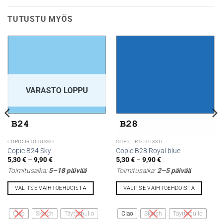
TUTUSTU MYÖS
VARASTO LOPPU
COPIC IRTOTUSSIT
COPIC IRTOTUSSIT
Copic B24 Sky
Copic B28 Royal blue
Hintaluokka:
Hintaluokka:
5,30
€
–
9,90
€
5,30
€
–
9,90
€
5,30 €
5,30 €
Toimitusaika:
5–18 päivää
Toimitusaika:
2–5 päivää
-
-
9,90 €
9,90 €
VALITSE VAIHTOEHDOISTA
VALITSE VAIHTOEHDOISTA
Tällä
Tällä
tuotteella
tuotteella
Ciao
Sketch
Täyttöpullo
Ciao
Sketch
Täyttöpullo
on
on