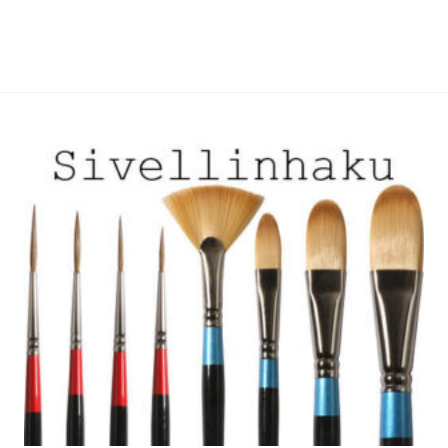
useampi
useampi
muunnelma.
muunnelma.
Voit
Voit
tehdä
tehdä
valinnat
valinnat
tuotteen
tuotteen
sivulla.
sivulla.