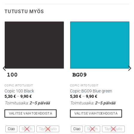
TUTUSTU MYÖS
COPIC IRTOTUSSIT
COPIC IRTOTUSSIT
Copic 100 Black
Copic BG09 Blue green
Hintaluokka:
Hintaluokka:
5,30
€
–
9,90
€
5,30
€
–
9,90
€
5,30 €
5,30 €
Toimitusaika:
2–5 päivää
Toimitusaika:
2–5 päivää
-
-
9,90 €
9,90 €
VALITSE VAIHTOEHDOISTA
VALITSE VAIHTOEHDOISTA
Tällä
Tällä
tuotteella
tuotteella
Ciao
Sketch
Täyttöpullo
Ciao
Sketch
Täyttöpullo
on
on