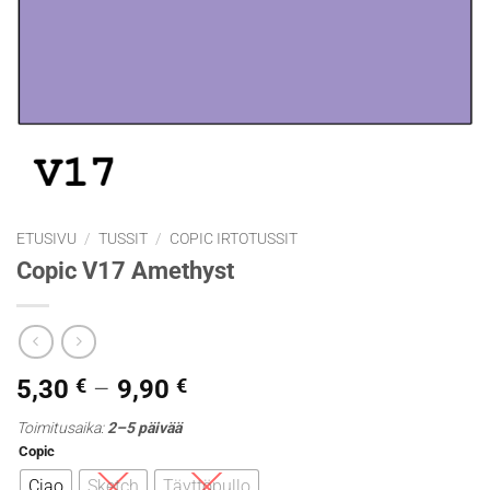
ETUSIVU
/
TUSSIT
/
COPIC IRTOTUSSIT
Copic V17 Amethyst
Hintaluokka:
5,30
€
–
9,90
€
5,30 €
Toimitusaika:
2–5 päivää
-
Copic
9,90 €
Ciao
Sketch
Täyttöpullo