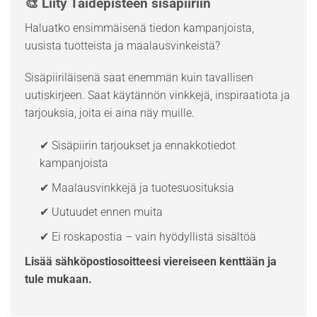
🎨 Liity Taidepisteen sisäpiiriin
Haluatko ensimmäisenä tiedon kampanjoista,
uusista tuotteista ja maalausvinkeistä?
Sisäpiiriläisenä saat enemmän kuin tavallisen
uutiskirjeen. Saat käytännön vinkkejä, inspiraatiota ja
tarjouksia, joita ei aina näy muille.
✔ Sisäpiirin tarjoukset ja ennakkotiedot
kampanjoista
✔ Maalausvinkkejä ja tuotesuosituksia
✔ Uutuudet ennen muita
✔ Ei roskapostia – vain hyödyllistä sisältöä
Lisää sähköpostiosoitteesi viereiseen kenttään ja
tule mukaan.