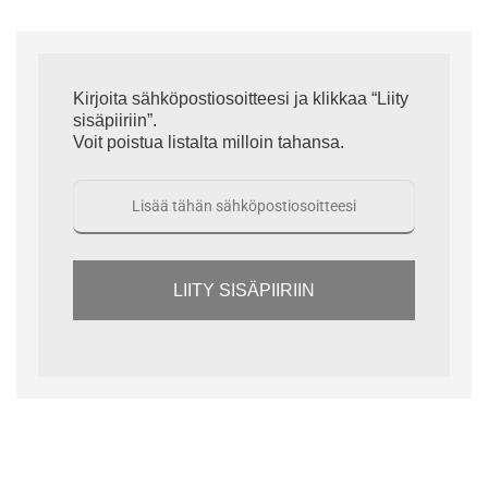
Kirjoita sähköpostiosoitteesi ja klikkaa “Liity
sisäpiiriin”.
Voit poistua listalta milloin tahansa.
LIITY SISÄPIIRIIN