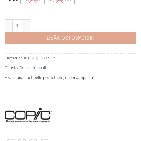
Copic V17 Amethyst määrä
LISÄÄ OSTOSKORIIN
Tuotetunnus (SKU):
500-V17
Osasto:
Copic irtotussit
Avainsanat tuotteelle
poistotuote
,
superkampanja1