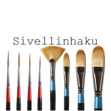
useampi
useampi
muunnelma.
muunnelma.
Voit
Voit
tehdä
tehdä
valinnat
valinnat
tuotteen
tuotteen
sivulla.
sivulla.