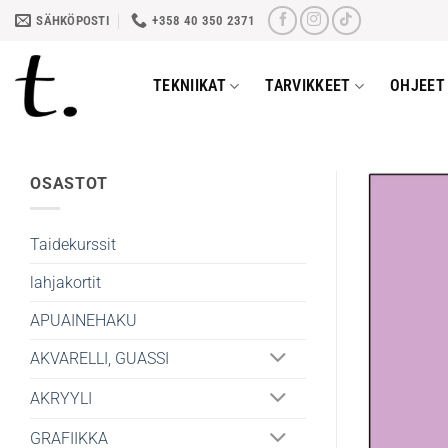
Skip
SÄHKÖPOSTI
+358 40 350 2371
to
content
TEKNIIKAT
TARVIKKEET
OHJEET 
OSASTOT
Taidekurssit
lahjakortit
APUAINEHAKU
AKVARELLI, GUASSI
AKRYYLI
GRAFIIKKA