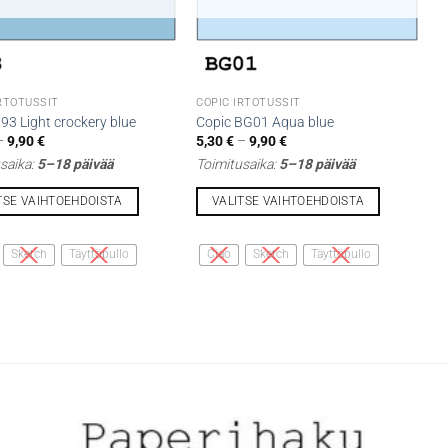
IRTOTUSSIT
COPIC IRTOTUSSIT
93 Light crockery blue
Copic BG01 Aqua blue
Hintaluokka:
Hintaluokka:
–
9,90
€
5,30
€
–
9,90
€
5,30 €
5,30 €
saika:
5–18 päivää
Toimitusaika:
5–18 päivää
-
-
9,90 €
9,90 €
TSE VAIHTOEHDOISTA
VALITSE VAIHTOEHDOISTA
Tällä
lla
tuotteella
Sketch
Täyttöpullo
Ciao
Sketch
Täyttöpullo
on
i
useampi
lma.
muunnelma.
Voit
tehdä
t
valinnat
n
tuotteen
sivulla.