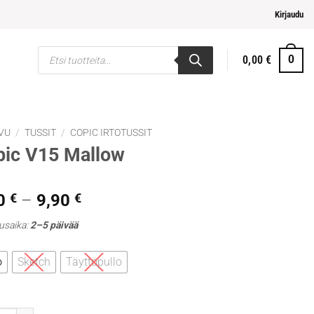
pi ja helpompi maksaminen
Kirjaudu
Products
0,00
€
0
search
VU
/
TUSSIT
/
COPIC IRTOTUSSIT
pic V15 Mallow
Hintaluokka:
0
€
–
9,90
€
5,30 €
usaika:
2–5 päivää
-
9,90 €
o
Sketch
Täyttöpullo