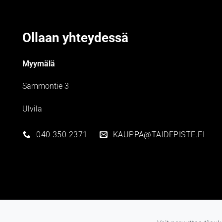
Ollaan yhteydessä
Myymälä
Sammontie 3
Ulvila
040 350 2371
KAUPPA@TAIDEPISTE.FI