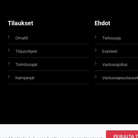
Tilaukset
Ehdot
Omatili
Tietosuoja
Tilausohjeet
Evästeet
Toimitusajat
Vastuurajoitus
Kampanjat
Vastuuvapauslause
PERUUTA T
Copyright 2026 ©
taidepiste.fi