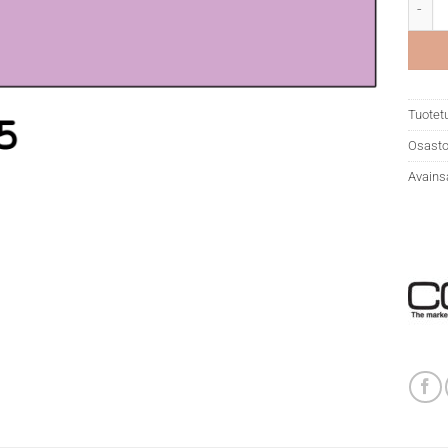
Copic
Tuotet
Osasto
Avains