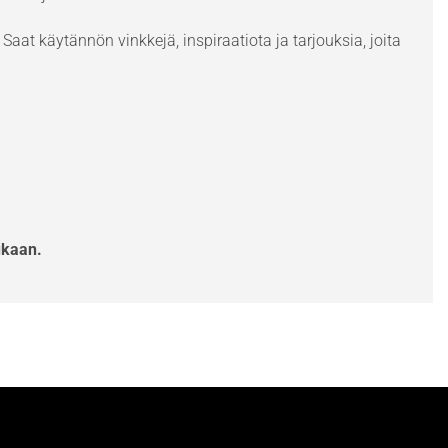
Saat käytännön vinkkejä, inspiraatiota ja tarjouksia, joita
ukaan.