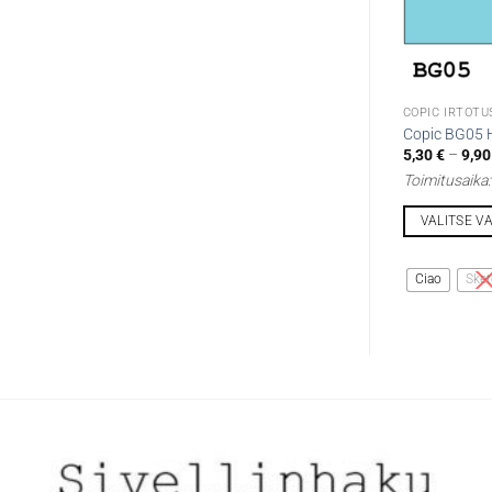
COPIC IRTOTU
Copic BG05 H
5,30
€
–
9,9
Toimitusaika
VALITSE V
Tällä
tuotteella
Ciao
Sket
on
useampi
muunnelma.
Voit
tehdä
valinnat
tuotteen
sivulla.