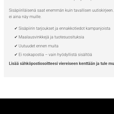
Sisäpiiriläisenä saat enemmän kuin tavallisen uutiskirjeen. 
ei aina näy muille.
✔ Sisäpiirin tarjoukset ja ennakkotiedot kampanjoista
✔ Maalausvinkkejä ja tuotesuosituksia
✔ Uutuudet ennen muita
✔ Ei roskapostia – vain hyödyllistä sisältöä
Lisää sähköpostiosoitteesi viereiseen kenttään ja tule m