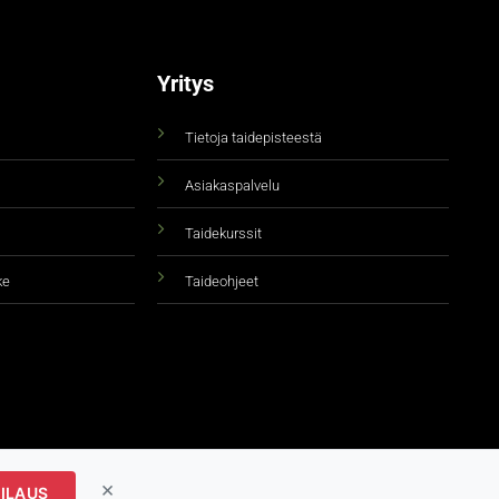
Yritys
Tietoja taidepisteestä
Asiakaspalvelu
Taidekurssit
ke
Taideohjeet
×
ILAUS