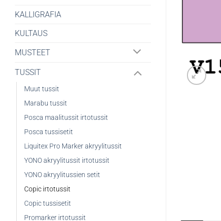
KALLIGRAFIA
KULTAUS
MUSTEET
TUSSIT
Muut tussit
Marabu tussit
Posca maalitussit irtotussit
Posca tussisetit
Liquitex Pro Marker akryylitussit
YONO akryylitussit irtotussit
YONO akryylitussien setit
Copic irtotussit
Copic tussisetit
Promarker irtotussit