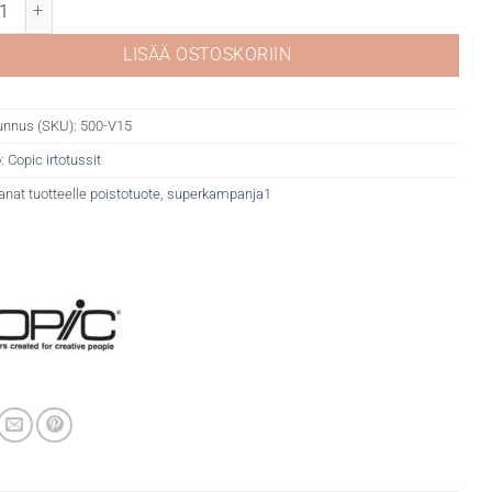
 V15 Mallow määrä
LISÄÄ OSTOSKORIIN
unnus (SKU):
500-V15
:
Copic irtotussit
anat tuotteelle
poistotuote
,
superkampanja1