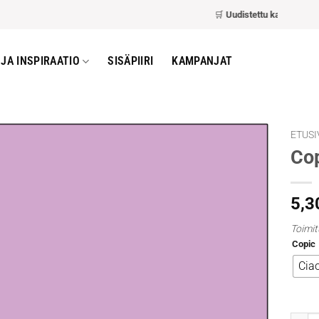
🛒
Uudistettu kassa
– nopeam
JA INSPIRAATIO
SISÄPIIRI
KAMPANJAT
ETUSI
Co
5,3
Toimit
Copic
Cia