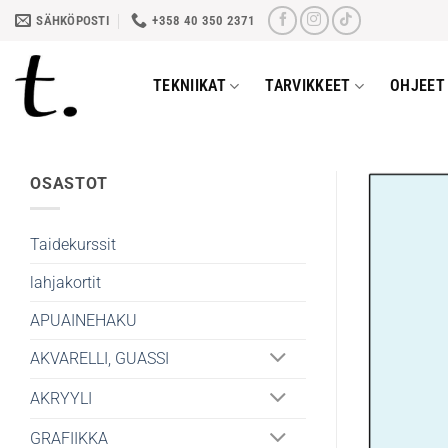
Skip
SÄHKÖPOSTI
+358 40 350 2371
to
content
TEKNIIKAT
TARVIKKEET
OHJEET 
OSASTOT
Taidekurssit
lahjakortit
APUAINEHAKU
AKVARELLI, GUASSI
AKRYYLI
GRAFIIKKA