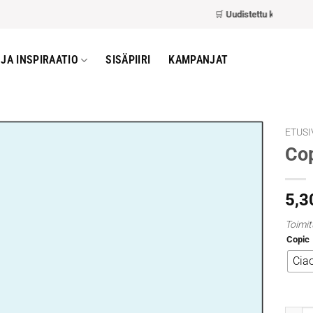
🛒
Uudistettu kassa
– nopea
JA INSPIRAATIO
SISÄPIIRI
KAMPANJAT
ETUSI
Cop
5,3
Toimit
Copic
Cia