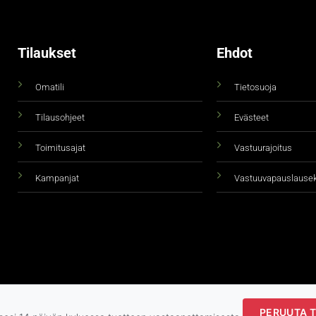
Tilaukset
Ehdot
Omatili
Tietosuoja
Tilausohjeet
Evästeet
Toimitusajat
Vastuurajoitus
Kampanjat
Vastuuvapauslause
PERUUTA T
Copyright 2026 ©
taidepiste.fi