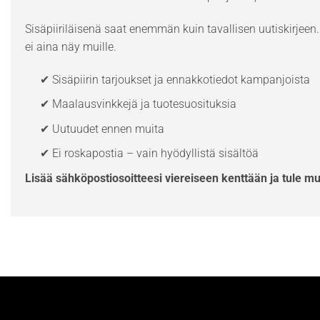
Sisäpiiriläisenä saat enemmän kuin tavallisen uutiskirjeen. 
ei aina näy muille.
✔ Sisäpiirin tarjoukset ja ennakkotiedot kampanjoista
✔ Maalausvinkkejä ja tuotesuosituksia
✔ Uutuudet ennen muita
✔ Ei roskapostia – vain hyödyllistä sisältöä
Lisää sähköpostiosoitteesi viereiseen kenttään ja tule m