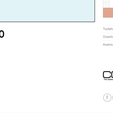
Copic 
Tuotet
Osasto
Avains