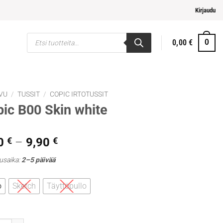
mpi ja helpompi maksaminen
Kirjaudu
Products
0,00
€
0
search
VU
/
TUSSIT
/
COPIC IRTOTUSSIT
ic B00 Skin white
Hintaluokka:
0
€
–
9,90
€
5,30 €
usaika:
2–5 päivää
-
9,90 €
o
Sketch
Täyttöpullo