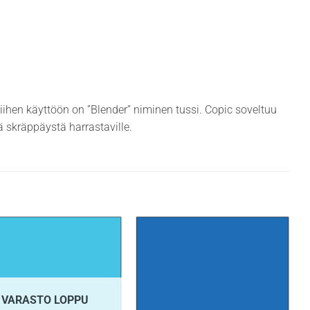
siihen käyttöön on ”Blender” niminen tussi. Copic soveltuu
ekä skräppäystä harrastaville.
VARASTO LOPPU