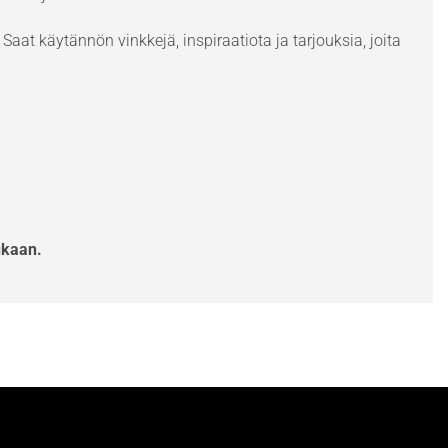
Saat käytännön vinkkejä, inspiraatiota ja tarjouksia, joita
ukaan.