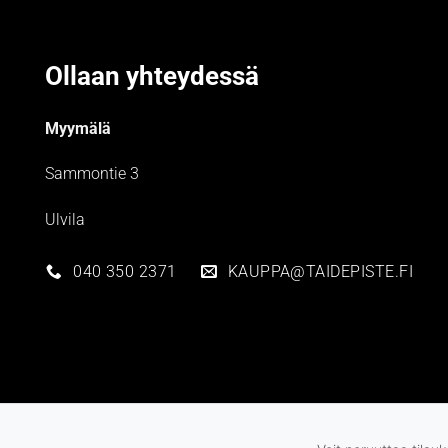
Ollaan yhteydessä
Myymälä
Sammontie 3
Ulvila
040 350 2371
KAUPPA@TAIDEPISTE.FI