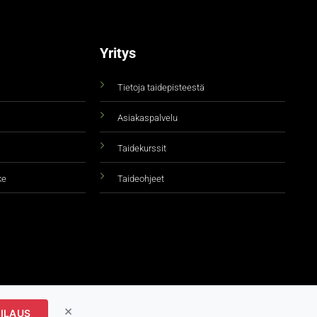
Yritys
Tietoja taidepisteestä
Asiakaspalvelu
Taidekurssit
ke
Taideohjeet
×
ILAUS