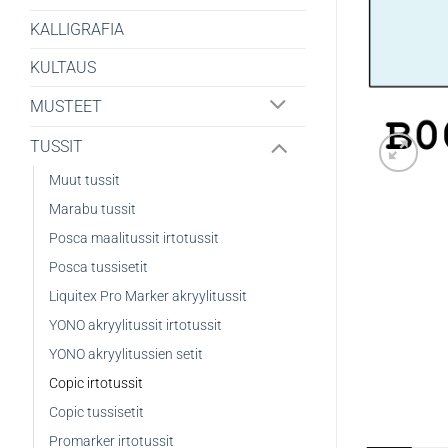
KALLIGRAFIA
KULTAUS
MUSTEET
TUSSIT
Muut tussit
Marabu tussit
Posca maalitussit irtotussit
Posca tussisetit
Liquitex Pro Marker akryylitussit
YONO akryylitussit irtotussit
YONO akryylitussien setit
Copic irtotussit
Copic tussisetit
Promarker irtotussit