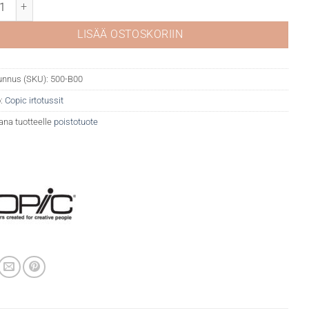
B00 Skin white määrä
LISÄÄ OSTOSKORIIN
unnus (SKU):
500-B00
:
Copic irtotussit
ana tuotteelle
poistotuote