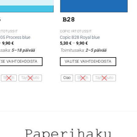
IRTOTUSSIT
COPIC IRTOTUSSIT
B05 Process blue
Copic B28 Royal blue
Hintaluokka:
Hintaluokka:
–
9,90
€
5,30
€
–
9,90
€
5,30 €
5,30 €
saika:
5–18 päivää
Toimitusaika:
2–5 päivää
-
-
9,90 €
9,90 €
TSE VAIHTOEHDOISTA
VALITSE VAIHTOEHDOISTA
Tällä
lla
tuotteella
Sketch
Täyttöpullo
Ciao
Sketch
Täyttöpullo
on
i
useampi
lma.
muunnelma.
Voit
tehdä
t
valinnat
n
tuotteen
sivulla.