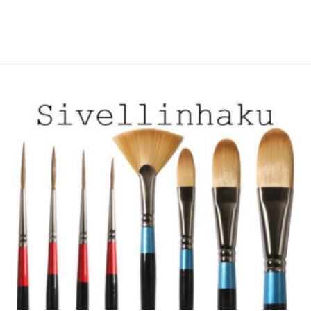
useampi
useampi
muunnelma.
muunnelma.
Voit
Voit
tehdä
tehdä
valinnat
valinnat
tuotteen
tuotteen
sivulla.
sivulla.