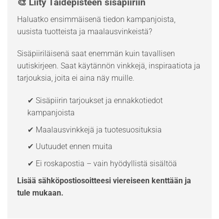
🎨 Liity Taidepisteen sisäpiiriin
Haluatko ensimmäisenä tiedon kampanjoista,
uusista tuotteista ja maalausvinkeistä?
Sisäpiiriläisenä saat enemmän kuin tavallisen
uutiskirjeen. Saat käytännön vinkkejä, inspiraatiota ja
tarjouksia, joita ei aina näy muille.
✔ Sisäpiirin tarjoukset ja ennakkotiedot
kampanjoista
✔ Maalausvinkkejä ja tuotesuosituksia
✔ Uutuudet ennen muita
✔ Ei roskapostia – vain hyödyllistä sisältöä
Lisää sähköpostiosoitteesi viereiseen kenttään ja
tule mukaan.