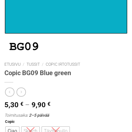
ETUSIVU
/
TUSSIT
/
COPIC IRTOTUSSIT
Copic BG09 Blue green
Hintaluokka:
5,30
€
–
9,90
€
5,30 €
Toimitusaika:
2–5 päivää
-
Copic
9,90 €
Ciao
Sketch
Täyttöpullo