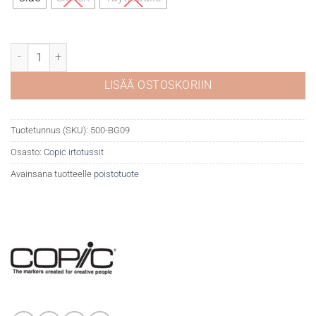
Copic BG09 Blue green määrä
LISÄÄ OSTOSKORIIN
Tuotetunnus (SKU):
500-BG09
Osasto:
Copic irtotussit
Avainsana tuotteelle
poistotuote