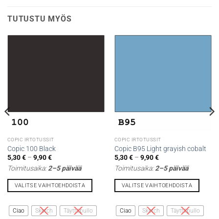
TUTUSTU MYÖS
COPIC IRTOTUSSIT
COPIC IRTOTUSSIT
Copic 100 Black
Copic B95 Light grayish cobalt
Hintaluokka:
Hintaluokka:
5,30
€
–
9,90
€
5,30
€
–
9,90
€
5,30 €
5,30 €
Toimitusaika:
2–5 päivää
Toimitusaika:
2–5 päivää
-
-
9,90 €
9,90 €
VALITSE VAIHTOEHDOISTA
VALITSE VAIHTOEHDOISTA
Tällä
Tällä
tuotteella
tuotteella
Ciao
Sketch
Täyttöpullo
Ciao
Sketch
Täyttöpullo
on
on