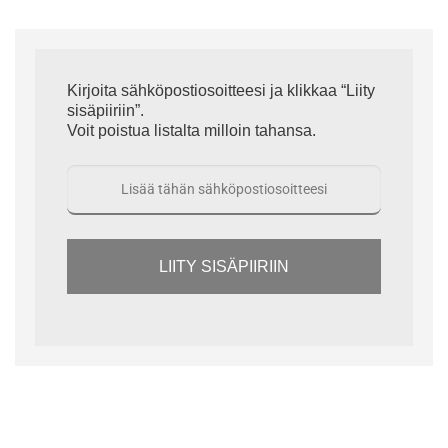
Kirjoita sähköpostiosoitteesi ja klikkaa “Liity
sisäpiiriin”.
Voit poistua listalta milloin tahansa.
LIITY SISÄPIIRIIN