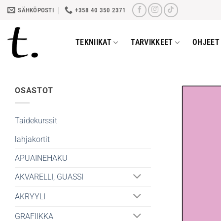
Skip
SÄHKÖPOSTI
+358 40 350 2371
to
content
TEKNIIKAT
TARVIKKEET
OHJEET 
OSASTOT
Taidekurssit
lahjakortit
APUAINEHAKU
AKVARELLI, GUASSI
AKRYYLI
GRAFIIKKA