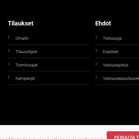
Tilaukset
Ehdot
Omatili
Tietosuoja
Tilausohjeet
Evästeet
Toimitusajat
Vastuurajoitus
Kampanjat
Vastuuvapauslause
PERUUTA T
Copyright 2026 ©
taidepiste.fi