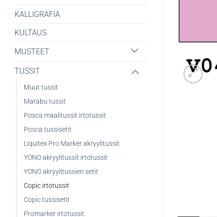
KALLIGRAFIA
KULTAUS
MUSTEET
TUSSIT
Muut tussit
Marabu tussit
Posca maalitussit irtotussit
Posca tussisetit
Liquitex Pro Marker akryylitussit
YONO akryylitussit irtotussit
YONO akryylitussien setit
Copic irtotussit
Copic tussisetit
Promarker irtotussit