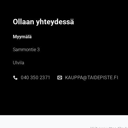
Ollaan yhteydessä
Myymälä
Sammontie 3
Ulvila
040 350 2371
KAUPPA@TAIDEPISTE.FI