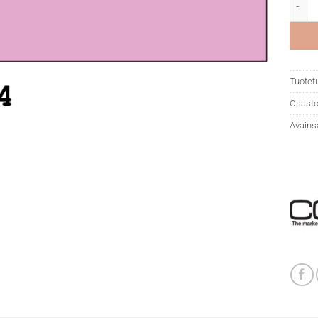
Copic 
Tuotet
Osasto
Avains