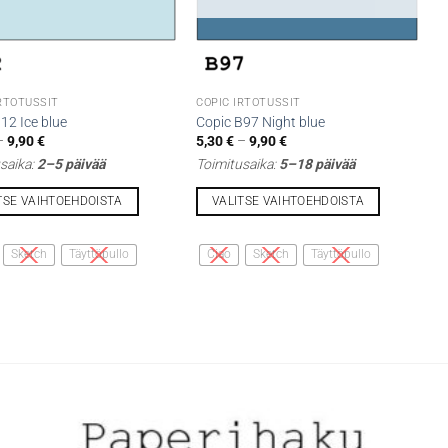
IRTOTUSSIT
COPIC IRTOTUSSIT
12 Ice blue
Copic B97 Night blue
Hintaluokka:
Hintaluokka:
–
9,90
€
5,30
€
–
9,90
€
5,30 €
5,30 €
saika:
2–5 päivää
Toimitusaika:
5–18 päivää
-
-
9,90 €
9,90 €
TSE VAIHTOEHDOISTA
VALITSE VAIHTOEHDOISTA
Tällä
lla
tuotteella
Sketch
Täyttöpullo
Ciao
Sketch
Täyttöpullo
on
i
useampi
lma.
muunnelma.
Voit
tehdä
t
valinnat
n
tuotteen
sivulla.