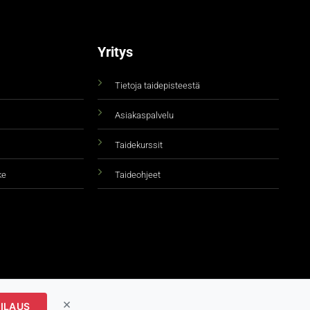
Yritys
Tietoja taidepisteestä
Asiakaspalvelu
Taidekurssit
ke
Taideohjeet
×
ILAUS