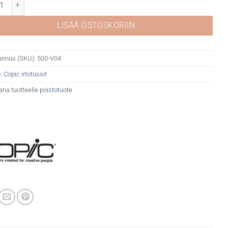
V04 Lilac määrä
LISÄÄ OSTOSKORIIN
unnus (SKU):
500-V04
:
Copic irtotussit
ana tuotteelle
poistotuote