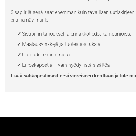
Sisäpiiriläisenä saat enemmän kuin tavallisen uutiskirjeen. 
ei aina näy muille.
✔ Sisäpiirin tarjoukset ja ennakkotiedot kampanjoista
✔ Maalausvinkkejä ja tuotesuosituksia
✔ Uutuudet ennen muita
✔ Ei roskapostia – vain hyödyllistä sisältöä
Lisää sähköpostiosoitteesi viereiseen kenttään ja tule m