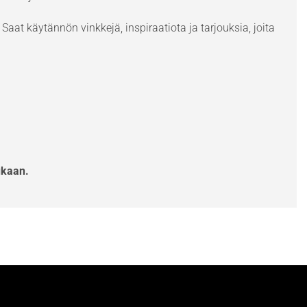
Saat käytännön vinkkejä, inspiraatiota ja tarjouksia, joita
ukaan.