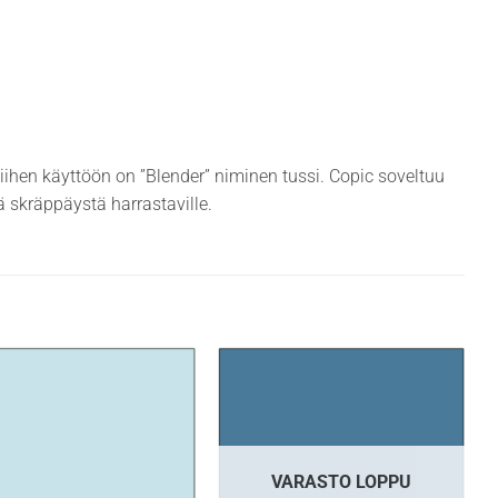
siihen käyttöön on ”Blender” niminen tussi. Copic soveltuu
ekä skräppäystä harrastaville.
VARASTO LOPPU