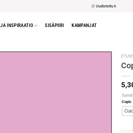
🛒
Uudistettu kassa
– nopea
JA INSPIRAATIO
SISÄPIIRI
KAMPANJAT
ETUSI
Cop
5,3
Toimit
Copic
Cia