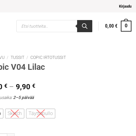
mpi ja helpompi maksaminen
Kirjaudu
Products
0,00
€
0
search
VU
/
TUSSIT
/
COPIC IRTOTUSSIT
ic V04 Lilac
Hintaluokka:
0
€
–
9,90
€
5,30 €
usaika:
2–5 päivää
-
9,90 €
o
Sketch
Täyttöpullo