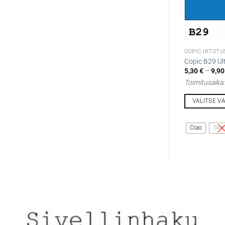
COPIC IRTOTU
Copic B29 Ul
5,30
€
–
9,9
Toimitusaika
VALITSE V
Tällä
tuotteella
Ciao
Sket
on
useampi
muunnelma.
Voit
tehdä
valinnat
tuotteen
sivulla.