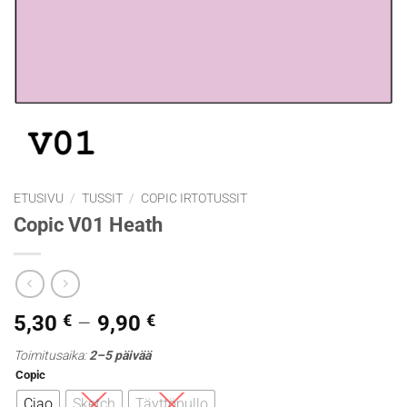
ETUSIVU
/
TUSSIT
/
COPIC IRTOTUSSIT
Copic V01 Heath
Hintaluokka:
5,30
€
–
9,90
€
5,30 €
Toimitusaika:
2–5 päivää
-
Copic
9,90 €
Ciao
Sketch
Täyttöpullo