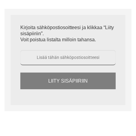
Kirjoita sähköpostiosoitteesi ja klikkaa “Liity
sisäpiiriin”.
Voit poistua listalta milloin tahansa.
LIITY SISÄPIIRIIN