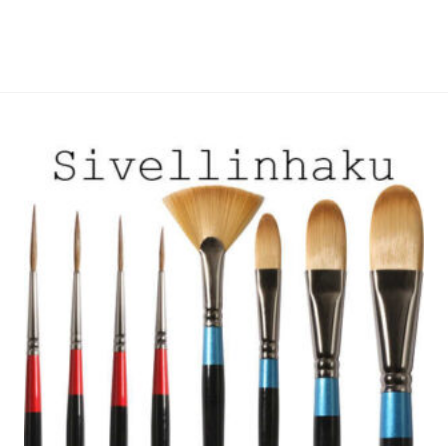
useampi
useampi
muunnelma.
muunnelma.
Voit
Voit
tehdä
tehdä
valinnat
valinnat
tuotteen
tuotteen
sivulla.
sivulla.