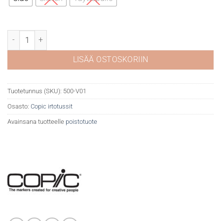
Copic V01 Heath määrä
LISÄÄ OSTOSKORIIN
Tuotetunnus (SKU):
500-V01
Osasto:
Copic irtotussit
Avainsana tuotteelle
poistotuote