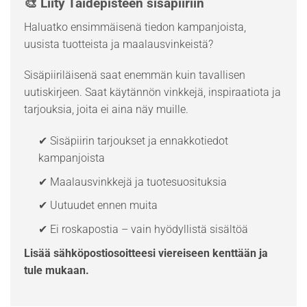
🎨 Liity Taidepisteen sisäpiiriin
Haluatko ensimmäisenä tiedon kampanjoista,
uusista tuotteista ja maalausvinkeistä?
Sisäpiiriläisenä saat enemmän kuin tavallisen
uutiskirjeen. Saat käytännön vinkkejä, inspiraatiota ja
tarjouksia, joita ei aina näy muille.
✔ Sisäpiirin tarjoukset ja ennakkotiedot
kampanjoista
✔ Maalausvinkkejä ja tuotesuosituksia
✔ Uutuudet ennen muita
✔ Ei roskapostia – vain hyödyllistä sisältöä
Lisää sähköpostiosoitteesi viereiseen kenttään ja
tule mukaan.