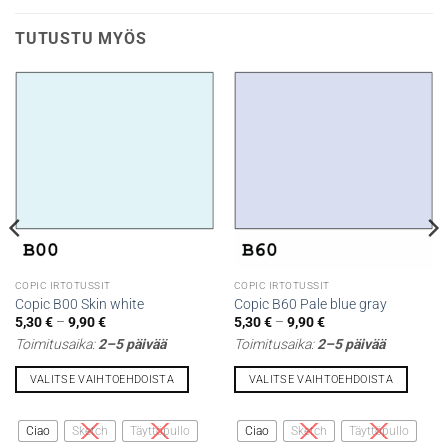
TUTUSTU MYÖS
COPIC IRTOTUSSIT
COPIC IRTOTUSSIT
Copic B00 Skin white
Copic B60 Pale blue gray
Hintaluokka:
Hintaluokka:
5,30
€
–
9,90
€
5,30
€
–
9,90
€
5,30 €
5,30 €
Toimitusaika:
2–5 päivää
Toimitusaika:
2–5 päivää
-
-
9,90 €
9,90 €
VALITSE VAIHTOEHDOISTA
VALITSE VAIHTOEHDOISTA
Tällä
Tällä
tuotteella
tuotteella
Ciao
Sketch
Täyttöpullo
Ciao
Sketch
Täyttöpullo
on
on