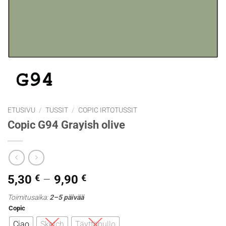
ETUSIVU
/
TUSSIT
/
COPIC IRTOTUSSIT
Copic G94 Grayish olive
Hintaluokka:
5,30
€
–
9,90
€
5,30 €
Toimitusaika:
2–5 päivää
-
Copic
9,90 €
Ciao
Sketch
Täyttöpullo