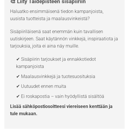
🎨 Liity Taidepisteen sisäpiiriin
Haluatko ensimmäisenä tiedon kampanjoista,
uusista tuotteista ja maalausvinkeistä?
Sisäpiiriläisenä saat enemmän kuin tavallisen
uutiskirjeen. Saat käytännön vinkkejä, inspiraatiota ja
tarjouksia, joita ei aina näy muille.
✔ Sisäpiirin tarjoukset ja ennakkotiedot
kampanjoista
✔ Maalausvinkkejä ja tuotesuosituksia
✔ Uutuudet ennen muita
✔ Ei roskapostia – vain hyödyllistä sisältöä
Lisää sähköpostiosoitteesi viereiseen kenttään ja
tule mukaan.