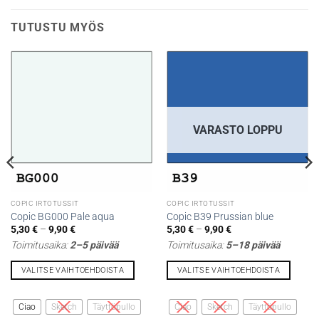
TUTUSTU MYÖS
VARASTO LOPPU
COPIC IRTOTUSSIT
COPIC IRTOTUSSIT
Copic BG000 Pale aqua
Copic B39 Prussian blue
Hintaluokka:
Hintaluokka:
5,30
€
–
9,90
€
5,30
€
–
9,90
€
5,30 €
5,30 €
Toimitusaika:
2–5 päivää
Toimitusaika:
5–18 päivää
-
-
9,90 €
9,90 €
VALITSE VAIHTOEHDOISTA
VALITSE VAIHTOEHDOISTA
Tällä
Tällä
tuotteella
tuotteella
Ciao
Sketch
Täyttöpullo
Ciao
Sketch
Täyttöpullo
on
on