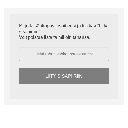
Kirjoita sähköpostiosoitteesi ja klikkaa “Liity
sisäpiiriin”.
Voit poistua listalta milloin tahansa.
LIITY SISÄPIIRIIN