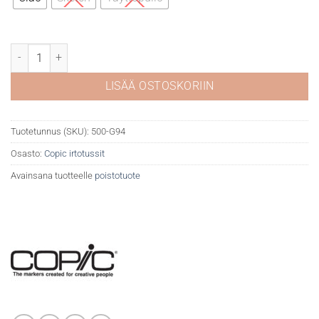
Copic G94 Grayish olive määrä
LISÄÄ OSTOSKORIIN
Tuotetunnus (SKU):
500-G94
Osasto:
Copic irtotussit
Avainsana tuotteelle
poistotuote