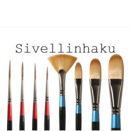
useampi
useampi
muunnelma.
muunnelma.
Voit
Voit
tehdä
tehdä
valinnat
valinnat
tuotteen
tuotteen
sivulla.
sivulla.