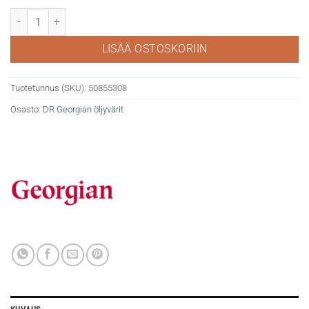
DR Georgian öljyväri 38ml 619 Cadmium orange (hue) määrä
LISÄÄ OSTOSKORIIN
Tuotetunnus (SKU):
50855308
Osasto:
DR Georgian öljyvärit