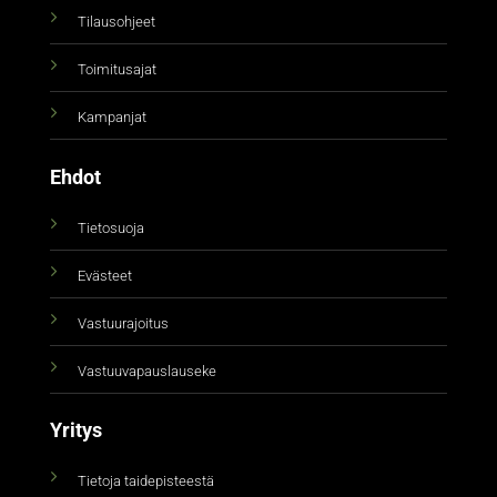
Tilausohjeet
Toimitusajat
Kampanjat
Ehdot
Tietosuoja
Evästeet
Vastuurajoitus
Vastuuvapauslauseke
Yritys
Tietoja taidepisteestä