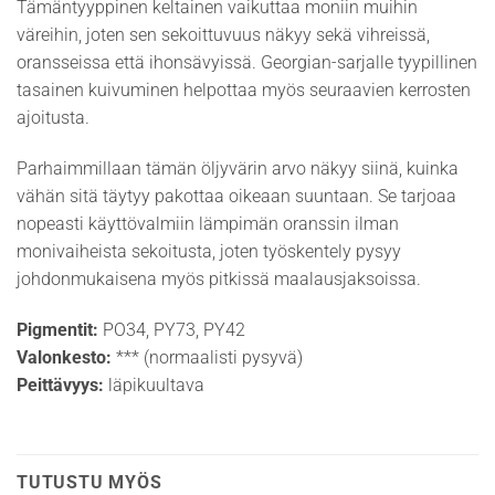
Tämäntyyppinen keltainen vaikuttaa moniin muihin
väreihin, joten sen sekoittuvuus näkyy sekä vihreissä,
oransseissa että ihonsävyissä. Georgian-sarjalle tyypillinen
tasainen kuivuminen helpottaa myös seuraavien kerrosten
ajoitusta.
Parhaimmillaan tämän öljyvärin arvo näkyy siinä, kuinka
vähän sitä täytyy pakottaa oikeaan suuntaan. Se tarjoaa
nopeasti käyttövalmiin lämpimän oranssin ilman
monivaiheista sekoitusta, joten työskentely pysyy
johdonmukaisena myös pitkissä maalausjaksoissa.
Pigmentit:
PO34, PY73, PY42
Valonkesto:
*** (normaalisti pysyvä)
Peittävyys:
läpikuultava
TUTUSTU MYÖS