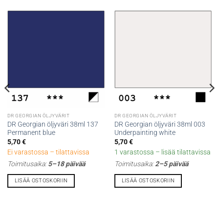
DR GEORGIAN ÖLJYVÄRIT
DR GEORGIAN ÖLJYVÄRIT
DR Georgian öljyväri 38ml 137
DR Georgian öljyväri 38ml 003
Permanent blue
Underpainting white
5,70
€
5,70
€
Ei varastossa – tilattavissa
1 varastossa – lisää tilattavissa
Toimitusaika:
5–18 päivää
Toimitusaika:
2–5 päivää
LISÄÄ OSTOSKORIIN
LISÄÄ OSTOSKORIIN