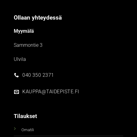
Ollaan yhteydessä
Myymälä
Sammontie 3
Ulvila
040 350 2371
KAUPPA@TAIDEPISTE.FI
Tilaukset
Omatili