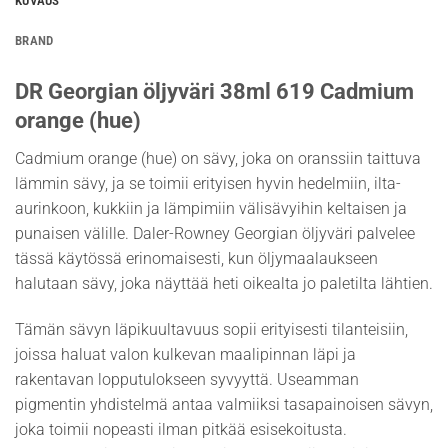
KUVAUS
BRAND
DR Georgian öljyväri 38ml 619 Cadmium
orange (hue)
Cadmium orange (hue) on sävy, joka on oranssiin taittuva
lämmin sävy, ja se toimii erityisen hyvin hedelmiin, ilta-
aurinkoon, kukkiin ja lämpimiin välisävyihin keltaisen ja
punaisen välille. Daler-Rowney Georgian öljyväri palvelee
tässä käytössä erinomaisesti, kun öljymaalaukseen
halutaan sävy, joka näyttää heti oikealta jo paletilta lähtien.
Tämän sävyn läpikuultavuus sopii erityisesti tilanteisiin,
joissa haluat valon kulkevan maalipinnan läpi ja
rakentavan lopputulokseen syvyyttä. Useamman
pigmentin yhdistelmä antaa valmiiksi tasapainoisen sävyn,
joka toimii nopeasti ilman pitkää esisekoitusta.