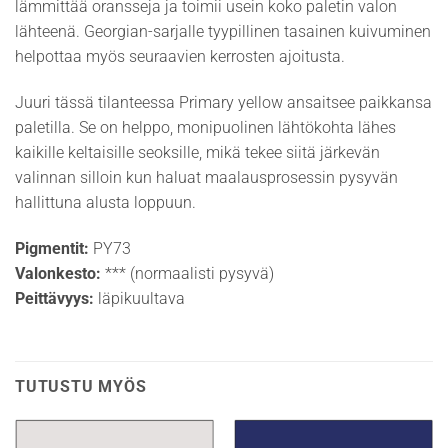
lämmittää oransseja ja toimii usein koko paletin valon
lähteenä. Georgian-sarjalle tyypillinen tasainen kuivuminen
helpottaa myös seuraavien kerrosten ajoitusta.
Juuri tässä tilanteessa Primary yellow ansaitsee paikkansa
paletilla. Se on helppo, monipuolinen lähtökohta lähes
kaikille keltaisille seoksille, mikä tekee siitä järkevän
valinnan silloin kun haluat maalausprosessin pysyvän
hallittuna alusta loppuun.
Pigmentit:
PY73
Valonkesto:
*** (normaalisti pysyvä)
Peittävyys:
läpikuultava
TUTUSTU MYÖS