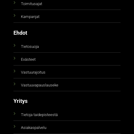
Toimitusajat
Kampanjat
Ehdot
Tietosuoja
Evästeet
Vastuurajoitus
Vastuuvapauslauseke
Yritys
Tietoja taidepisteestä
Asiakaspalvelu