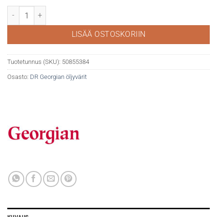
DR Georgian öljyväri 38ml 627 Primary yellow määrä
LISÄÄ OSTOSKORIIN
Tuotetunnus (SKU):
50855384
Osasto:
DR Georgian öljyvärit