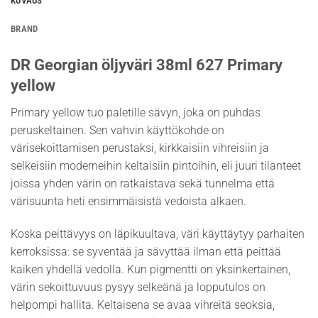
KUVAUS
BRAND
DR Georgian öljyväri 38ml 627 Primary
yellow
Primary yellow tuo paletille sävyn, joka on puhdas
peruskeltainen. Sen vahvin käyttökohde on
värisekoittamisen perustaksi, kirkkaisiin vihreisiin ja
selkeisiin moderneihin keltaisiin pintoihin, eli juuri tilanteet
joissa yhden värin on ratkaistava sekä tunnelma että
värisuunta heti ensimmäisistä vedoista alkaen.
Koska peittävyys on läpikuultava, väri käyttäytyy parhaiten
kerroksissa: se syventää ja sävyttää ilman että peittää
kaiken yhdellä vedolla. Kun pigmentti on yksinkertainen,
värin sekoittuvuus pysyy selkeänä ja lopputulos on
helpompi hallita. Keltaisena se avaa vihreitä seoksia,