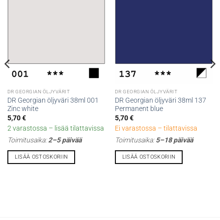
DR GEORGIAN ÖLJYVÄRIT
DR GEORGIAN ÖLJYVÄRIT
DR Georgian öljyväri 38ml 001
DR Georgian öljyväri 38ml 137
Zinc white
Permanent blue
5,70
€
5,70
€
2 varastossa – lisää tilattavissa
Ei varastossa – tilattavissa
Toimitusaika:
2–5 päivää
Toimitusaika:
5–18 päivää
LISÄÄ OSTOSKORIIN
LISÄÄ OSTOSKORIIN