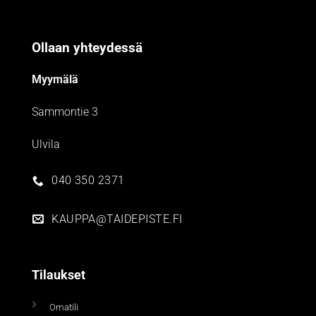
Ollaan yhteydessä
Myymälä
Sammontie 3
Ulvila
040 350 2371
KAUPPA@TAIDEPISTE.FI
Tilaukset
Omatili