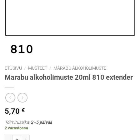
ETUSIVU
/
MUSTEET
/
MARABU ALKOHOLIMUSTE
Marabu alkoholimuste 20ml 810 extender
5,70
€
Toimitusaika:
2–5 päivää
2 varastossa
Marabu alkoholimuste 20ml 810 extender määrä