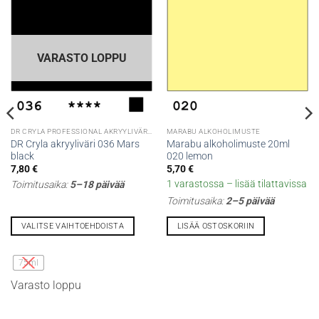
VARASTO LOPPU
DR CRYLA PROFESSIONAL AKRYYLIVÄRIT
MARABU ALKOHOLIMUSTE
DR Cryla akryyliväri 036 Mars
Marabu alkoholimuste 20ml
black
020 lemon
7,80
€
5,70
€
1 varastossa – lisää tilattavissa
Toimitusaika:
5–18 päivää
Toimitusaika:
2–5 päivää
VALITSE VAIHTOEHDOISTA
LISÄÄ OSTOSKORIIN
Tällä
tuotteella
75ml
on
Varasto loppu
useampi
muunnelma.
Voit