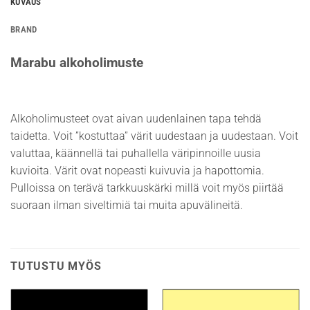
KUVAUS
BRAND
Marabu alkoholimuste
Alkoholimusteet ovat aivan uudenlainen tapa tehdä
taidetta. Voit ”kostuttaa” värit uudestaan ja uudestaan. Voit
valuttaa, käännellä tai puhallella väripinnoille uusia
kuvioita. Värit ovat nopeasti kuivuvia ja hapottomia.
Pulloissa on terävä tarkkuuskärki millä voit myös piirtää
suoraan ilman siveltimiä tai muita apuvälineitä.
TUTUSTU MYÖS