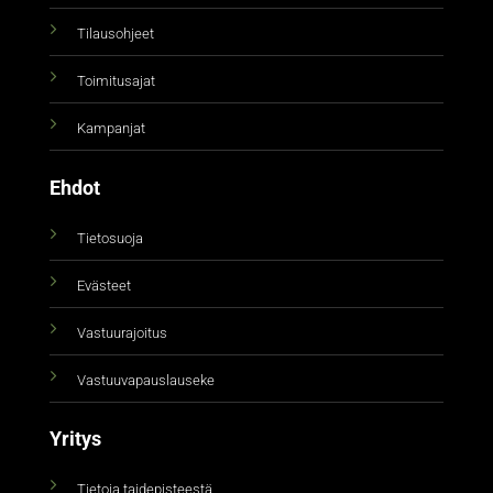
Tilausohjeet
Toimitusajat
Kampanjat
Ehdot
Tietosuoja
Evästeet
Vastuurajoitus
Vastuuvapauslauseke
Yritys
Tietoja taidepisteestä