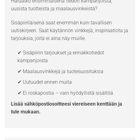
Haluatko ensimmäisenä tiedon kampanjoista,
uusista tuotteista ja maalausvinkeistä?
Sisäpiiriläisenä saat enemmän kuin tavallisen
uutiskirjeen. Saat käytännön vinkkejä, inspiraatiota ja
tarjouksia, joita ei aina näy muille.
✔ Sisäpiirin tarjoukset ja ennakkotiedot
kampanjoista
✔ Maalausvinkkejä ja tuotesuosituksia
✔ Uutuudet ennen muita
✔ Ei roskapostia – vain hyödyllistä sisältöä
Lisää sähköpostiosoitteesi viereiseen kenttään ja
tule mukaan.