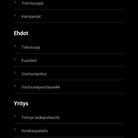
Toimitusajat
Kampanjat
Ehdot
Tietosuoja
Evästeet
Vastuurajoitus
Vastuuvapauslauseke
Yritys
Tietoja taidepisteestä
Asiakaspalvelu