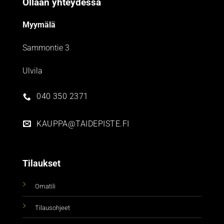
Ollaan yhteydessä
Myymälä
Sammontie 3
Ulvila
040 350 2371
KAUPPA@TAIDEPISTE.FI
Tilaukset
Omatili
Tilausohjeet