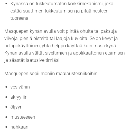
Kynässä on tukkeutumaton korkkimekanismi, joka
estää suuttimen tukkeutumisen ja pitää nesteen
tuoreena.
Masquepen-kynän avulla voit piirtää ohuita tai paksuja
viivoja, pieniä pisteitä tai laajoja kuvioita. Se on kevyt ja
helppokäyttöinen, yhtä helppo käyttää kuin mustekynä.
Kynän avulla vältät siveltimien ja applikaattorien etsimisen
ja säästät laatusiveltimiäsi.
Masquepen sopii moniin maalaustekniikoihin:
vesiväriin
akryyliin
öljyyn
musteeseen
nahkaan