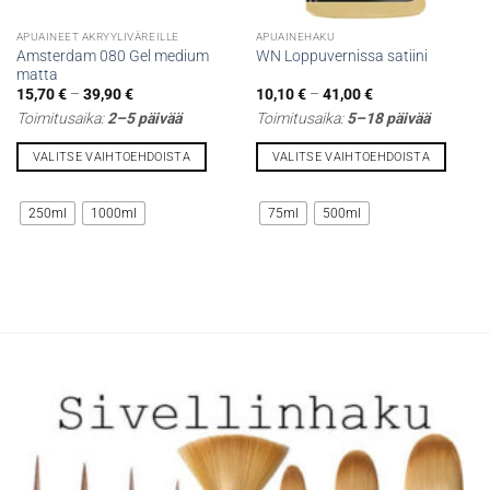
APUAINEET AKRYYLIVÄREILLE
APUAINEHAKU
Amsterdam 080 Gel medium
WN Loppuvernissa satiini
matta
Hintaluokka:
Hintaluokka:
15,70
€
–
39,90
€
10,10
€
–
41,00
€
15,70 €
10,10 €
Toimitusaika:
2–5 päivää
Toimitusaika:
5–18 päivää
-
-
39,90 €
41,00 €
VALITSE VAIHTOEHDOISTA
VALITSE VAIHTOEHDOISTA
Tällä
Tällä
tuotteella
tuotteella
250ml
1000ml
75ml
500ml
on
on
useampi
useampi
muunnelma.
muunnelma.
Voit
Voit
tehdä
tehdä
valinnat
valinnat
tuotteen
tuotteen
sivulla.
sivulla.