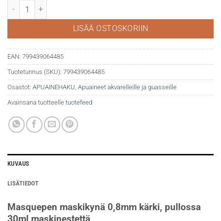
Masquepen maskikynä 0,8mm 30ml määrä
LISÄÄ OSTOSKORIIN
EAN:
799439064485
Tuotetunnus (SKU):
799439064485
Osastot:
APUAINEHAKU
,
Apuaineet akvarelleille ja guasseille
Avainsana tuotteelle
tuotefeed
KUVAUS
LISÄTIEDOT
Masquepen maskikynä 0,8mm kärki, pullossa
30ml maskinestettä