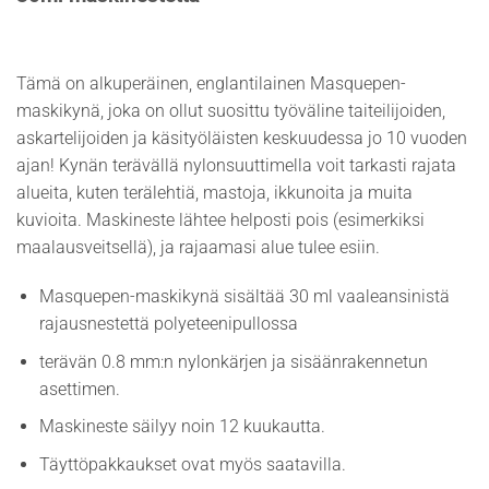
Tämä on alkuperäinen, englantilainen Masquepen-
maskikynä, joka on ollut suosittu työväline taiteilijoiden,
askartelijoiden ja käsityöläisten keskuudessa jo 10 vuoden
ajan! Kynän terävällä nylonsuuttimella voit tarkasti rajata
alueita, kuten terälehtiä, mastoja, ikkunoita ja muita
kuvioita. Maskineste lähtee helposti pois (esimerkiksi
maalausveitsellä), ja rajaamasi alue tulee esiin.
Masquepen-maskikynä sisältää 30 ml vaaleansinistä
rajausnestettä polyeteenipullossa
terävän 0.8 mm:n nylonkärjen ja sisäänrakennetun
asettimen.
Maskineste säilyy noin 12 kuukautta.
Täyttöpakkaukset ovat myös saatavilla.