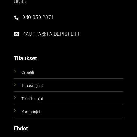
Ulvila
040 350 2371
KAUPPA@TAIDEPISTE.FI
Tilaukset
Omatili
Tilausohjeet
Toimitusajat
Kampanjat
Ehdot