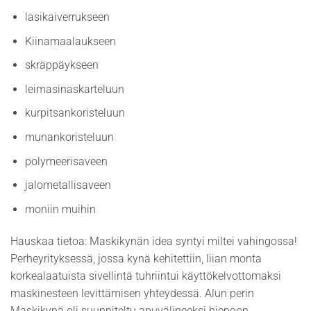
lasikaiverrukseen
Kiinamaalaukseen
skräppäykseen
leimasinaskarteluun
kurpitsankoristeluun
munankoristeluun
polymeerisaveen
jalometallisaveen
moniin muihin
Hauskaa tietoa: Maskikynän idea syntyi miltei vahingossa!
Perheyrityksessä, jossa kynä kehitettiin, liian monta
korkealaatuista sivellintä tuhriintui käyttökelvottomaksi
maskinesteen levittämisen yhteydessä. Alun perin
Maskikynä oli suunniteltu apuvälineeksi hienoon