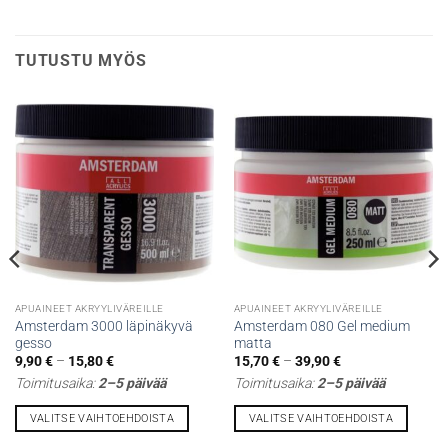
TUTUSTU MYÖS
APUAINEET AKRYYLIVÄREILLE
APUAINEET AKRYYLIVÄREILLE
Amsterdam 3000 läpinäkyvä
Amsterdam 080 Gel medium
gesso
matta
Hintaluokka:
Hintaluokka:
9,90
€
–
15,80
€
15,70
€
–
39,90
€
9,90 €
15,70 €
Toimitusaika:
2–5 päivää
Toimitusaika:
2–5 päivää
-
-
15,80 €
39,90 €
VALITSE VAIHTOEHDOISTA
VALITSE VAIHTOEHDOISTA
Tällä
Tällä