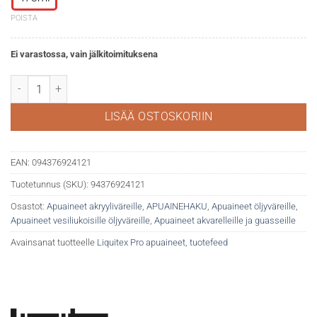
POISTA
Ei varastossa, vain jälkitoimituksena
Liquitex modeling paste määrä
LISÄÄ OSTOSKORIIN
EAN:
094376924121
Tuotetunnus (SKU):
94376924121
Osastot:
Apuaineet akryyliväreille
,
APUAINEHAKU
,
Apuaineet öljyväreille
,
Apuaineet vesiliukoisille öljyväreille
,
Apuaineet akvarelleille ja guasseille
Avainsanat tuotteelle
Liquitex Pro apuaineet
,
tuotefeed