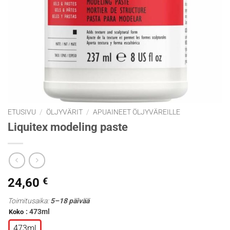
ETUSIVU
/
ÖLJYVÄRIT
/
APUAINEET ÖLJYVÄREILLE
Liquitex modeling paste
24,60
€
Toimitusaika:
5–18 päivää
: 473ml
Koko
473ml