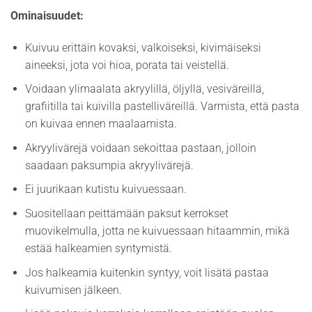
Ominaisuudet:
Kuivuu erittäin kovaksi, valkoiseksi, kivimäiseksi
aineeksi, jota voi hioa, porata tai veistellä.
Voidaan ylimaalata akryylillä, öljyllä, vesiväreillä,
grafiitilla tai kuivilla pastelliväreillä. Varmista, että pasta
on kuivaa ennen maalaamista.
Akryylivärejä voidaan sekoittaa pastaan, jolloin
saadaan paksumpia akryylivärejä.
Ei juurikaan kutistu kuivuessaan.
Suositellaan peittämään paksut kerrokset
muovikelmulla, jotta ne kuivuessaan hitaammin, mikä
estää halkeamien syntymistä.
Jos halkeamia kuitenkin syntyy, voit lisätä pastaa
kuivumisen jälkeen.