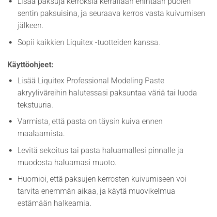
Lisää paksuja kerroksia kerrallaan enintään puolen
sentin paksuisina, ja seuraava kerros vasta kuivumisen
jälkeen.
Sopii kaikkien Liquitex -tuotteiden kanssa.
Käyttöohjeet:
Lisää Liquitex Professional Modeling Paste
akryyliväreihin halutessasi paksuntaa väriä tai luoda
tekstuuria.
Varmista, että pasta on täysin kuiva ennen
maalaamista.
Levitä sekoitus tai pasta haluamallesi pinnalle ja
muodosta haluamasi muoto.
Huomioi, että paksujen kerrosten kuivumiseen voi
tarvita enemmän aikaa, ja käytä muovikelmua
estämään halkeamia.