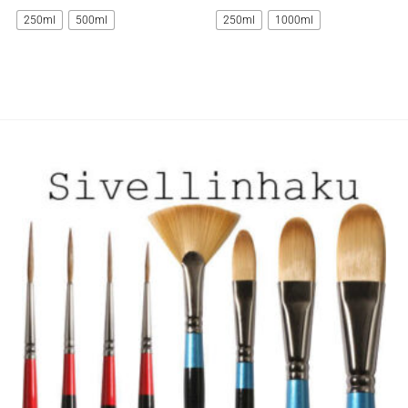
tuotteella
tuotteella
250ml
500ml
250ml
1000ml
on
on
useampi
useampi
muunnelma.
muunnelma.
Voit
Voit
tehdä
tehdä
valinnat
valinnat
tuotteen
tuotteen
sivulla.
sivulla.