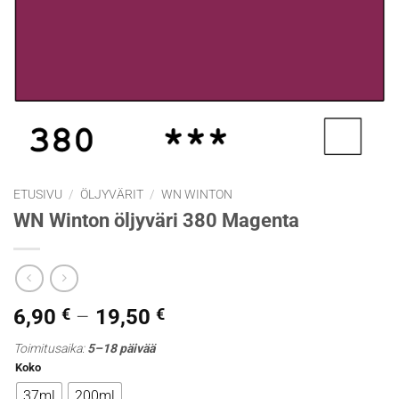
ETUSIVU
/
ÖLJYVÄRIT
/
WN WINTON
WN Winton öljyväri 380 Magenta
Hintaluokka:
6,90
€
–
19,50
€
6,90 €
Toimitusaika:
5–18 päivää
-
Koko
19,50 €
37ml
200ml