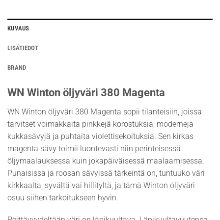
KUVAUS
LISÄTIEDOT
BRAND
WN Winton öljyväri 380 Magenta
WN Winton öljyväri 380 Magenta sopii tilanteisiin, joissa
tarvitset voimakkaita pinkkejä korostuksia, moderneja
kukkasävyjä ja puhtaita violettisekoituksia. Sen kirkas
magenta sävy toimii luontevasti niin perinteisessä
öljymaalauksessa kuin jokapäiväisessä maalaamisessa.
Punaisissa ja roosan sävyissä tärkeintä on, tuntuuko väri
kirkkaalta, syvältä vai hillityltä, ja tämä Winton öljyväri
osuu siihen tarkoitukseen hyvin.
Peittävyydeltään väri on läpikuultava. Läpikuultavuutensa