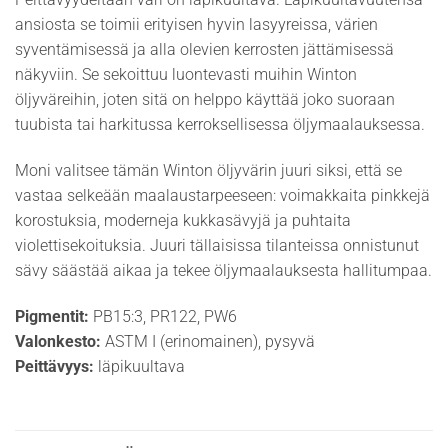
ansiosta se toimii erityisen hyvin lasyyreissa, värien
syventämisessä ja alla olevien kerrosten jättämisessä
näkyviin. Se sekoittuu luontevasti muihin Winton
öljyväreihin, joten sitä on helppo käyttää joko suoraan
tuubista tai harkitussa kerroksellisessa öljymaalauksessa.
Moni valitsee tämän Winton öljyvärin juuri siksi, että se
vastaa selkeään maalaustarpeeseen: voimakkaita pinkkejä
korostuksia, moderneja kukkasävyjä ja puhtaita
violettisekoituksia. Juuri tällaisissa tilanteissa onnistunut
sävy säästää aikaa ja tekee öljymaalauksesta hallitumpaa.
Pigmentit:
PB15:3, PR122, PW6
Valonkesto:
ASTM I (erinomainen), pysyvä
Peittävyys:
läpikuultava