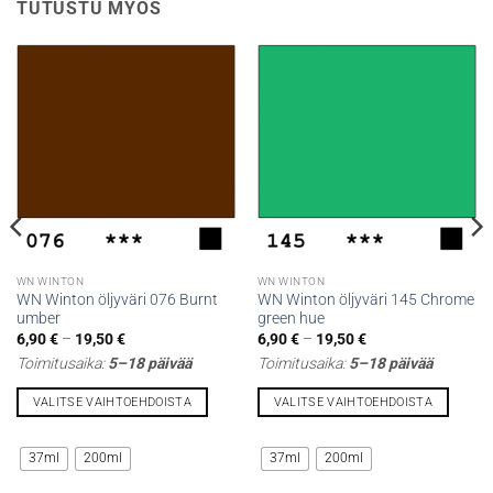
TUTUSTU MYÖS
WN WINTON
WN WINTON
WN Winton öljyväri 076 Burnt
WN Winton öljyväri 145 Chrome
umber
green hue
Hintaluokka:
Hintaluokka:
6,90
€
–
19,50
€
6,90
€
–
19,50
€
6,90 €
6,90 €
Toimitusaika:
5–18 päivää
Toimitusaika:
5–18 päivää
-
-
19,50 €
19,50 €
VALITSE VAIHTOEHDOISTA
VALITSE VAIHTOEHDOISTA
Tällä
Tällä
tuotteella
tuotteella
37ml
200ml
37ml
200ml
on
on