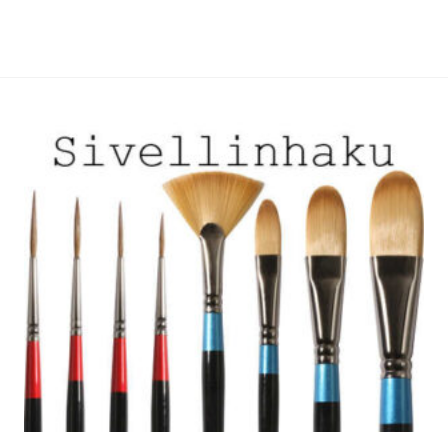
useampi
useampi
muunnelma.
muunnelma.
Voit
Voit
tehdä
tehdä
valinnat
valinnat
tuotteen
tuotteen
sivulla.
sivulla.