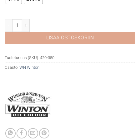
WN Winton öljyväri 380 Magenta määrä
LISÄÄ OSTOSKORIIN
Tuotetunnus (SKU):
420-380
Osasto:
WN Winton