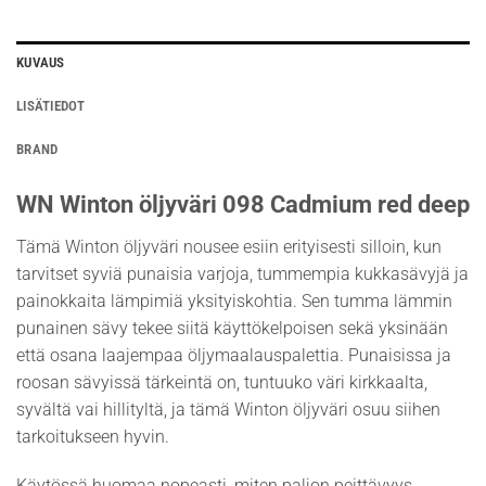
KUVAUS
LISÄTIEDOT
BRAND
WN Winton öljyväri 098 Cadmium red deep
Tämä Winton öljyväri nousee esiin erityisesti silloin, kun
tarvitset syviä punaisia varjoja, tummempia kukkasävyjä ja
painokkaita lämpimiä yksityiskohtia. Sen tumma lämmin
punainen sävy tekee siitä käyttökelpoisen sekä yksinään
että osana laajempaa öljymaalauspalettia. Punaisissa ja
roosan sävyissä tärkeintä on, tuntuuko väri kirkkaalta,
syvältä vai hillityltä, ja tämä Winton öljyväri osuu siihen
tarkoitukseen hyvin.
Käytössä huomaa nopeasti, miten paljon peittävyys