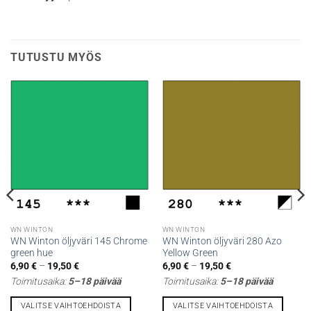
TUTUSTU MYÖS
WN WINTON
WN WINTON
WN Winton öljyväri 145 Chrome
WN Winton öljyväri 280 Azo
green hue
Yellow Green
Hintaluokka:
Hintaluokka:
6,90
€
–
19,50
€
6,90
€
–
19,50
€
6,90 €
6,90 €
Toimitusaika:
5–18 päivää
Toimitusaika:
5–18 päivää
-
-
19,50 €
19,50 €
VALITSE VAIHTOEHDOISTA
VALITSE VAIHTOEHDOISTA