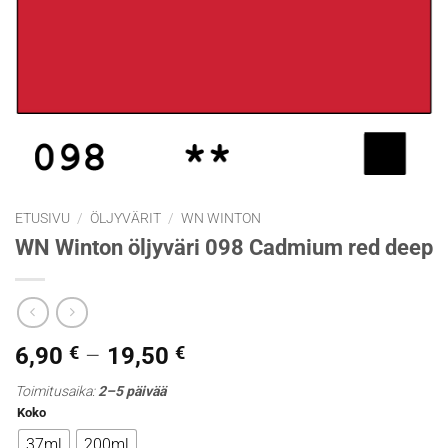
ETUSIVU
/
ÖLJYVÄRIT
/
WN WINTON
WN Winton öljyväri 098 Cadmium red deep
Hintaluokka:
6,90
€
–
19,50
€
6,90 €
Toimitusaika:
2–5 päivää
-
Koko
19,50 €
37ml
200ml