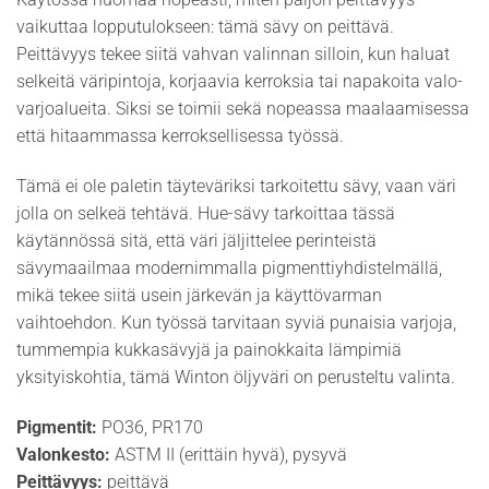
vaikuttaa lopputulokseen: tämä sävy on peittävä.
Peittävyys tekee siitä vahvan valinnan silloin, kun haluat
selkeitä väripintoja, korjaavia kerroksia tai napakoita valo-
varjoalueita. Siksi se toimii sekä nopeassa maalaamisessa
että hitaammassa kerroksellisessa työssä.
Tämä ei ole paletin täyteväriksi tarkoitettu sävy, vaan väri
jolla on selkeä tehtävä. Hue-sävy tarkoittaa tässä
käytännössä sitä, että väri jäljittelee perinteistä
sävymaailmaa modernimmalla pigmenttiyhdistelmällä,
mikä tekee siitä usein järkevän ja käyttövarman
vaihtoehdon. Kun työssä tarvitaan syviä punaisia varjoja,
tummempia kukkasävyjä ja painokkaita lämpimiä
yksityiskohtia, tämä Winton öljyväri on perusteltu valinta.
Pigmentit:
PO36, PR170
Valonkesto:
ASTM II (erittäin hyvä), pysyvä
Peittävyys:
peittävä