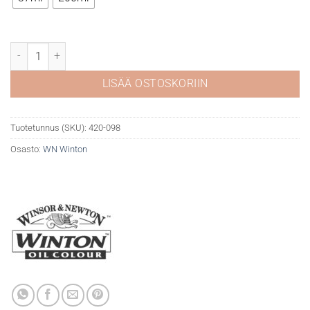
WN Winton öljyväri 098 Cadmium red deep määrä
LISÄÄ OSTOSKORIIN
Tuotetunnus (SKU):
420-098
Osasto:
WN Winton