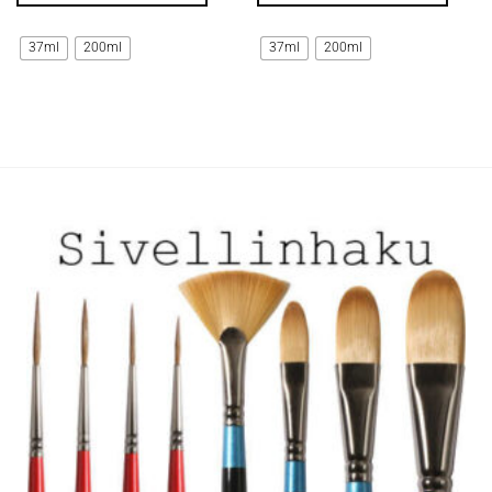
Tällä
Tällä
tuotteella
tuotteella
37ml
200ml
37ml
200ml
on
on
useampi
useampi
muunnelma.
muunnelma.
Voit
Voit
tehdä
tehdä
valinnat
valinnat
tuotteen
tuotteen
sivulla.
sivulla.