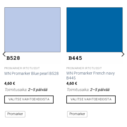
PROMARKER IRTOTUSSIT
PROMARKER IRTOTUSSIT
WN Promarker French navy
WN Promarker Blue pearl B528
B445
4,60
€
4,60
€
Toimitusaika:
2–5 päivää
Toimitusaika:
2–5 päivää
VALITSE VAIHTOEHDOISTA
VALITSE VAIHTOEHDOISTA
Tällä
Tällä
tuotteella
tuotteella
Promarker
Promarker
on
on
useampi
useampi