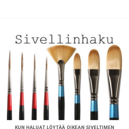
muunnelma.
muunnelma.
Voit
Voit
tehdä
tehdä
valinnat
valinnat
tuotteen
tuotteen
sivulla.
sivulla.
KUN HALUAT LÖYTÄÄ OIKEAN SIVELTIMEN