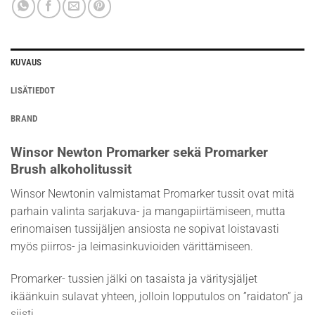
KUVAUS
LISÄTIEDOT
BRAND
Winsor Newton Promarker sekä Promarker
Brush alkoholitussit
Winsor Newtonin valmistamat Promarker tussit ovat mitä
parhain valinta sarjakuva- ja mangapiirtämiseen, mutta
erinomaisen tussijäljen ansiosta ne sopivat loistavasti
myös piirros- ja leimasinkuvioiden värittämiseen.
Promarker- tussien jälki on tasaista ja väritysjäljet
ikäänkuin sulavat yhteen, jolloin lopputulos on ”raidaton” ja
siisti.