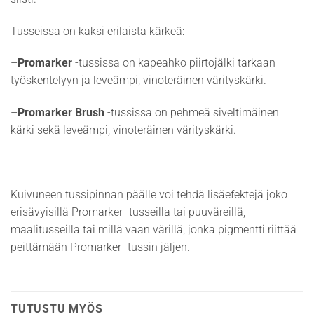
Tusseissa on kaksi erilaista kärkeä:
–
Promarker
-tussissa on kapeahko piirtojälki tarkaan
työskentelyyn ja leveämpi, vinoteräinen värityskärki.
–
Promarker Brush
-tussissa on pehmeä siveltimäinen
kärki sekä leveämpi, vinoteräinen värityskärki.
Kuivuneen tussipinnan päälle voi tehdä lisäefektejä joko
erisävyisillä Promarker- tusseilla tai puuväreillä,
maalitusseilla tai millä vaan värillä, jonka pigmentti riittää
peittämään Promarker- tussin jäljen.
TUTUSTU MYÖS