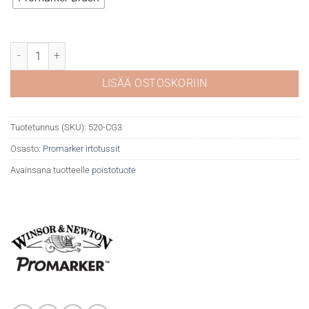
WN Promarker Cool grey 3 CG3 määrä
LISÄÄ OSTOSKORIIN
Tuotetunnus (SKU):
520-CG3
Osasto:
Promarker irtotussit
Avainsana tuotteelle
poistotuote