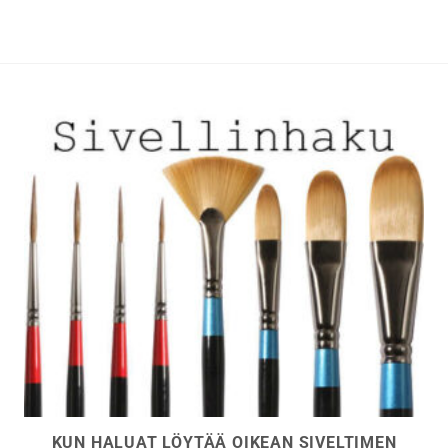
muunnelma.
muunnelma.
Voit
Voit
tehdä
tehdä
valinnat
valinnat
tuotteen
tuotteen
sivulla.
sivulla.
KUN HALUAT LÖYTÄÄ OIKEAN SIVELTIMEN