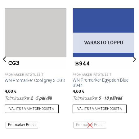
VARASTO LOPPU
PROMARKER IRTOTUSSIT
PROMARKER IRTOTUSSIT
WN Promarker Egyptian Blue
WN Promarker Cool grey 3 CG3
B944
4,60
€
4,60
€
Toimitusaika:
2–5 päivää
Toimitusaika:
5–18 päivää
VALITSE VAIHTOEHDOISTA
VALITSE VAIHTOEHDOISTA
Tällä
Tällä
tuotteella
tuotteella
Promarker Brush
Promarker Brush
on
on
useampi
useampi