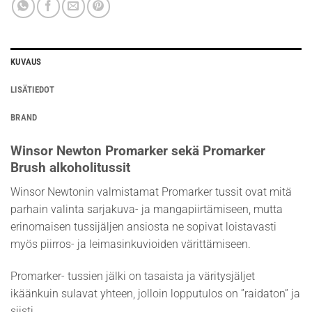
KUVAUS
LISÄTIEDOT
BRAND
Winsor Newton Promarker sekä Promarker
Brush alkoholitussit
Winsor Newtonin valmistamat Promarker tussit ovat mitä
parhain valinta sarjakuva- ja mangapiirtämiseen, mutta
erinomaisen tussijäljen ansiosta ne sopivat loistavasti
myös piirros- ja leimasinkuvioiden värittämiseen.
Promarker- tussien jälki on tasaista ja väritysjäljet
ikäänkuin sulavat yhteen, jolloin lopputulos on ”raidaton” ja
siisti.