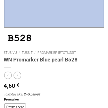
ETUSIVU
/
TUSSIT
/
PROMARKER IRTOTUSSIT
WN Promarker Blue pearl B528
4,60
€
Toimitusaika:
2–5 päivää
Promarker
Promarker