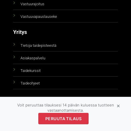
Vastuurajoitus
Vastuuvapauslauseke
Yritys
Tietoja taidepisteestä
Asiakaspalvelu
Taidekurssit
Taideohjeet
×
Voit peruuttaa tilauksesi 14 päivän kuluessa tuotteen
vastaanottamisesta.
PERUUTA TILAUS
Copyright 2026 ©
taidepiste.fi