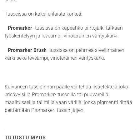
Tusseissa on kaksi erilaista kärkeä:
–
Promarker
-tussissa on kapeahko piirtojälki tarkaan
työskentelyyn ja leveämpi, vinoteräinen värityskärki.
–
Promarker Brush
-tussissa on pehmeä siveltimäinen
kärki sekä leveämpi, vinoteräinen värityskärki.
Kuivuneen tussipinnan päälle voi tehdä lisäefektejä joko
erisävyisillä Promarker- tusseilla tai puuväreillä,
maalitusseilla tai millä vaan värillä, jonka pigmentti riittää
peittämään Promarker- tussin jäljen.
TUTUSTU MYÖS