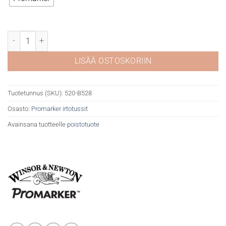
WN Promarker Blue pearl B528 määrä
LISÄÄ OSTOSKORIIN
Tuotetunnus (SKU):
520-B528
Osasto:
Promarker irtotussit
Avainsana tuotteelle
poistotuote