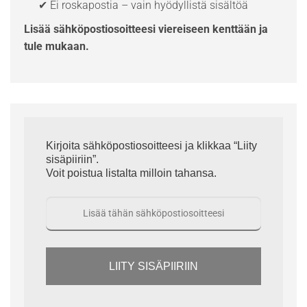
✔ Ei roskapostia – vain hyödyllistä sisältöä
Lisää sähköpostiosoitteesi viereiseen kenttään ja
tule mukaan.
Kirjoita sähköpostiosoitteesi ja klikkaa “Liity
sisäpiiriin”.
Voit poistua listalta milloin tahansa.
LIITY SISÄPIIRIIN