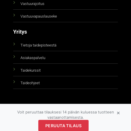
Vastuurajoitus
Vastuuvapauslauseke
Yritys
Tietoja taidepisteestä
Asiakaspalvelu
Taidekurssit
Taideohjeet
×
Voit peruuttaa tilauksesi 14 päivän kuluessa tuotteen
vastaanottamisesta.
Copyright 2026 ©
taidepiste.fi
PERUUTA TILAUS