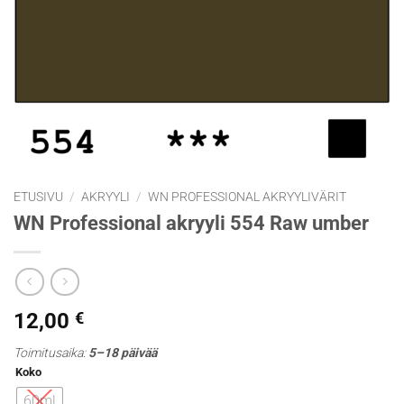
ETUSIVU
/
AKRYYLI
/
WN PROFESSIONAL AKRYYLIVÄRIT
WN Professional akryyli 554 Raw umber
12,00
€
Toimitusaika:
5–18 päivää
Koko
60ml