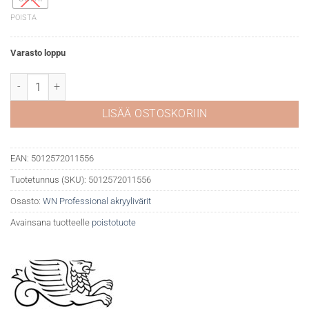
POISTA
Varasto loppu
WN Professional akryyli 554 Raw umber määrä
LISÄÄ OSTOSKORIIN
EAN:
5012572011556
Tuotetunnus (SKU):
5012572011556
Osasto:
WN Professional akryylivärit
Avainsana tuotteelle
poistotuote