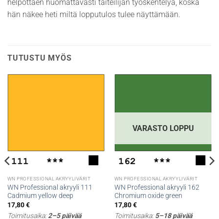
helpottaen huomattavasti taiteilijan työskentelyä, koska
hän näkee heti miltä lopputulos tulee näyttämään.
TUTUSTU MYÖS
VARASTO LOPPU
WN PROFESSIONAL AKRYYLIVÄRIT
WN PROFESSIONAL AKRYYLIVÄRIT
WN Professional akryyli 111
WN Professional akryyli 162
Cadmium yellow deep
Chromium oxide green
17,80
€
17,80
€
Toimitusaika:
2–5 päivää
Toimitusaika:
5–18 päivää