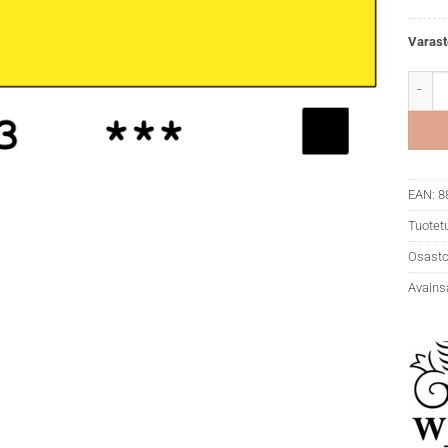
Varast
WN Pro
EAN:
8
Tuotet
Osasto
Avains