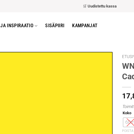
🛒
Uudistettu kassa
– nopeampi 
JA INSPIRAATIO
SISÄPIIRI
KAMPANJAT
ETUSI
WN 
Cad
17
Toimit
Koko
60m
POISTA