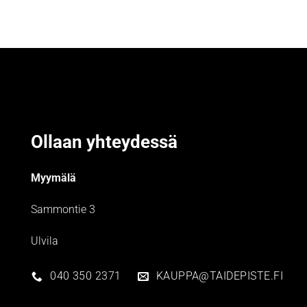
Ollaan yhteydessä
Myymälä
Sammontie 3
Ulvila
040 350 2371
KAUPPA@TAIDEPISTE.FI