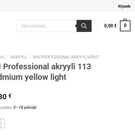
ja helpompi maksaminen
Kirjaudu
Products
0,00
€
0
search
VU
/
AKRYYLI
/
WN PROFESSIONAL AKRYYLIVÄRIT
Professional akryyli 113
mium yellow light
,80
€
usaika:
5–18 päivää
l