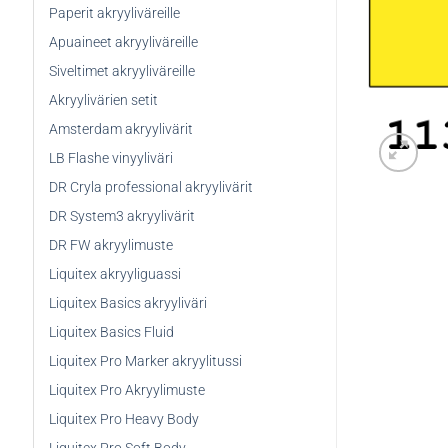
Paperit akryyliväreille
Apuaineet akryyliväreille
Siveltimet akryyliväreille
Akryylivärien setit
Amsterdam akryylivärit
LB Flashe vinyyliväri
DR Cryla professional akryylivärit
DR System3 akryylivärit
DR FW akryylimuste
Liquitex akryyliguassi
Liquitex Basics akryyliväri
Liquitex Basics Fluid
Liquitex Pro Marker akryylitussi
Liquitex Pro Akryylimuste
Liquitex Pro Heavy Body