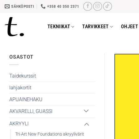
Skip
SÄHKÖPOSTI
+358 40 350 2371
to
content
TEKNIIKAT
TARVIKKEET
OHJEET 
OSASTOT
Taidekurssit
lahjakortit
APUAINEHAKU
AKVARELLI, GUASSI
AKRYYLI
Tri-Art New Foundations akryylivärit