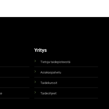
Yritys
Tietoja taidepisteestä
Asiakaspalvelu
Taidekurssit
ke
Taideohjeet