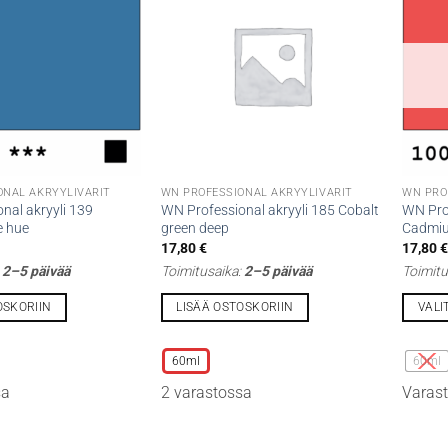
ONAL AKRYYLIVÄRIT
WN PROFESSIONAL AKRYYLIVÄRIT
WN PRO
nal akryyli 139
WN Professional akryyli 185 Cobalt
WN Prof
e hue
green deep
Cadmiu
17,80
€
17,80
:
2–5 päivää
Toimitusaika:
2–5 päivää
Toimitu
OSKORIIN
LISÄÄ OSTOSKORIIN
VALI
Tällä
Tällä
tuotteella
tuottee
60ml
60ml
on
on
sa
2 varastossa
Varast
useampi
useamp
muunnelma.
muunne
Voit
Voit