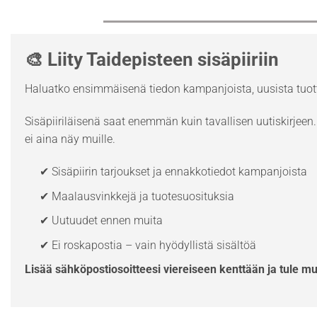
🎨 Liity Taidepisteen sisäpiiriin
Haluatko ensimmäisenä tiedon kampanjoista, uusista tuott
Sisäpiiriläisenä saat enemmän kuin tavallisen uutiskirjeen. 
ei aina näy muille.
✔ Sisäpiirin tarjoukset ja ennakkotiedot kampanjoista
✔ Maalausvinkkejä ja tuotesuosituksia
✔ Uutuudet ennen muita
✔ Ei roskapostia – vain hyödyllistä sisältöä
Lisää sähköpostiosoitteesi viereiseen kenttään ja tule m