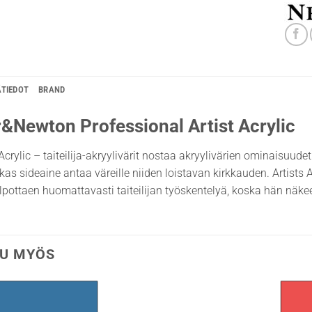
ÄTIEDOT
BRAND
&Newton Professional Artist Acrylic
crylic – taiteilija-akryylivärit nostaa akryylivärien ominaisuudet 
irkas sideaine antaa väreille niiden loistavan kirkkauden. Artists 
lpottaen huomattavasti taiteilijan työskentelyä, koska hän näke
U MYÖS