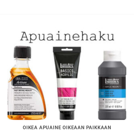
tehdä
tehdä
valinnat
valinna
tuotteen
tuottee
sivulla.
sivulla.
OIKEA APUAINE OIKEAAN PAIKKAAN