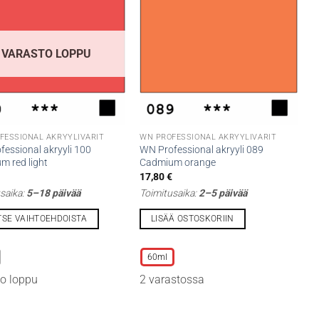
VARASTO LOPPU
FESSIONAL AKRYYLIVÄRIT
WN PROFESSIONAL AKRYYLIVÄRIT
essional akryyli 100
WN Professional akryyli 089
m red light
Cadmium orange
€
17,80
€
saika:
5–18 päivää
Toimitusaika:
2–5 päivää
TSE VAIHTOEHDOISTA
LISÄÄ OSTOSKORIIN
Tällä
lla
tuotteella
60ml
on
o loppu
2 varastossa
i
useampi
lma.
muunnelma.
Voit