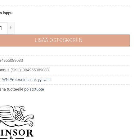
o loppu
fessional akryyli 113 Cadmium yellow light määrä
LISÄÄ OSTOSKORIIN
84955089033
unnus (SKU):
884955089033
:
WN Professional akryylivärit
ana tuotteelle
poistotuote