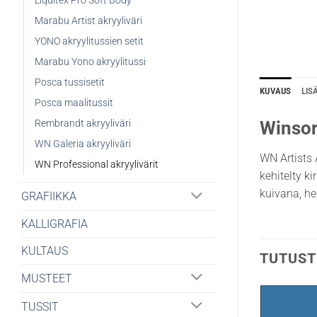
Liquitex Pro Soft Body
Marabu Artist akryyliväri
YONO akryylitussien setit
Marabu Yono akryylitussi
Posca tussisetit
KUVAUS
LIS
Posca maalitussit
Rembrandt akryyliväri
Winsor
WN Galeria akryyliväri
WN Artists A
WN Professional akryylivärit
kehitelty k
kuivana, he
GRAFIIKKA
KALLIGRAFIA
KULTAUS
TUTUST
MUSTEET
TUSSIT