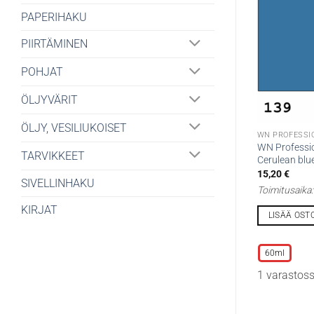
PAPERIHAKU
PIIRTÄMINEN
POHJAT
ÖLJYVÄRIT
ÖLJY, VESILIUKOISET
WN PROFESSI
WN Professio
TARVIKKEET
Cerulean blu
15,20
€
SIVELLINHAKU
Toimitusaika
KIRJAT
LISÄÄ OST
Tällä
tuotteella
60ml
on
1 varastos
useampi
muunnelma.
Voit