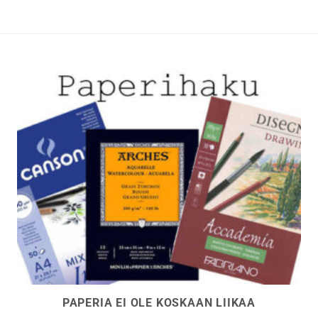
tehdä
t
valinnat
n
tuotteen
sivulla.
PAPERIA EI OLE KOSKAAN LIIKAA