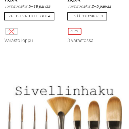
Toimitusaika:
5–18 päivää
Toimitusaika:
2–5 päivää
VALITSE VAIHTOEHDOISTA
LISÄÄ OSTOSKORIIN
Tällä
Tällä
tuotteella
tuotteella
60ml
60ml
on
on
Varasto loppu
3 varastossa
useampi
useampi
muunnelma.
muunnelma.
Voit
Voit
tehdä
tehdä
valinnat
valinnat
tuotteen
tuotteen
sivulla.
sivulla.