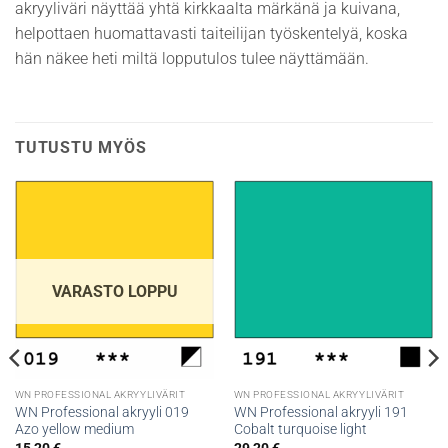
akryyliväri näyttää yhtä kirkkaalta märkänä ja kuivana,
helpottaen huomattavasti taiteilijan työskentelyä, koska
hän näkee heti miltä lopputulos tulee näyttämään.
TUTUSTU MYÖS
VARASTO LOPPU
WN PROFESSIONAL AKRYYLIVÄRIT
WN PROFESSIONAL AKRYYLIVÄRIT
WN Professional akryyli 019
WN Professional akryyli 191
Azo yellow medium
Cobalt turquoise light
15,20
€
29,20
€