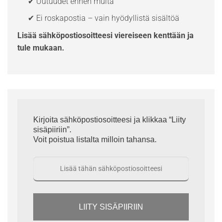
✔ Uutuudet ennen muita
✔ Ei roskapostia – vain hyödyllistä sisältöä
Lisää sähköpostiosoitteesi viereiseen kenttään ja
tule mukaan.
Kirjoita sähköpostiosoitteesi ja klikkaa “Liity
sisäpiiriin”.
Voit poistua listalta milloin tahansa.
LIITY SISÄPIIRIIN