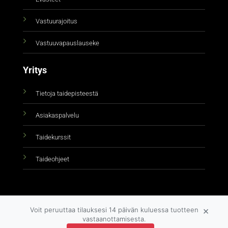
Vastuurajoitus
Vastuuvapauslauseke
Yritys
Tietoja taidepisteestä
Asiakaspalvelu
Taidekurssit
Taideohjeet
×
Voit peruuttaa tilauksesi 14 päivän kuluessa tuotteen
vastaanottamisesta.