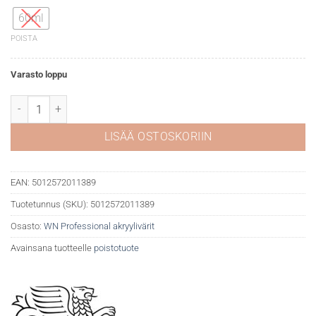
60ml
POISTA
Varasto loppu
WN Professional akryyli 502 Permanent rose määrä
LISÄÄ OSTOSKORIIN
EAN:
5012572011389
Tuotetunnus (SKU):
5012572011389
Osasto:
WN Professional akryylivärit
Avainsana tuotteelle
poistotuote