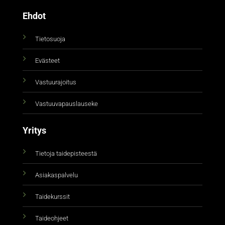
Ehdot
Tietosuoja
Evästeet
Vastuurajoitus
Vastuuvapauslauseke
Yritys
Tietoja taidepisteestä
Asiakaspalvelu
Taidekurssit
Taideohjeet