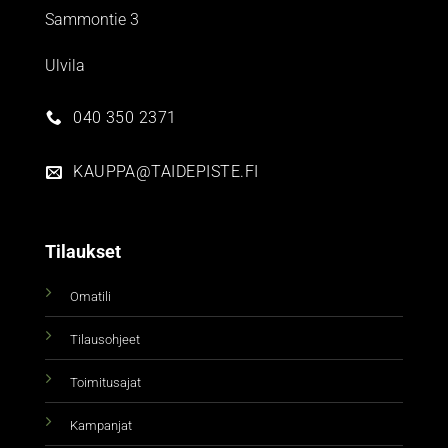
Sammontie 3
Ulvila
040 350 2371
KAUPPA@TAIDEPISTE.FI
Tilaukset
Omatili
Tilausohjeet
Toimitusajat
Kampanjat