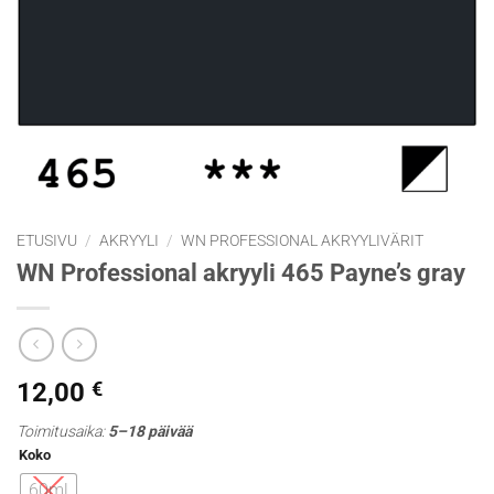
ETUSIVU
/
AKRYYLI
/
WN PROFESSIONAL AKRYYLIVÄRIT
WN Professional akryyli 465 Payne’s gray
12,00
€
Toimitusaika:
5–18 päivää
Koko
60ml