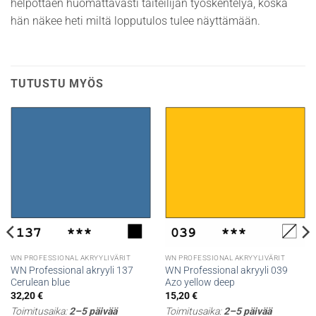
helpottaen huomattavasti taiteilijan työskentelyä, koska
hän näkee heti miltä lopputulos tulee näyttämään.
TUTUSTU MYÖS
WN PROFESSIONAL AKRYYLIVÄRIT
WN PROFESSIONAL AKRYYLIVÄRIT
WN Professional akryyli 137
WN Professional akryyli 039
Cerulean blue
Azo yellow deep
32,20
€
15,20
€
Toimitusaika:
2–5 päivää
Toimitusaika:
2–5 päivää