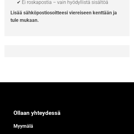
✔ Ei roskapostia – vain hyödyllistä sisältöä
Lisää sähköpostiosoitteesi viereiseen kenttään ja
tule mukaan.
Ollaan yhteydessä
Myymälä