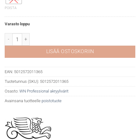
POISTA
Varasto loppu
WN Professional akryyli 465 Payne's gray määrä
LISÄÄ OSTOSKORIIN
EAN:
5012572011365
Tuotetunnus (SKU):
5012572011365
Osasto:
WN Professional akryylivärit
Avainsana tuotteelle
poistotuote