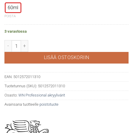
60ml
POISTA
3 varastossa
WN Professional akryyli 421 Naphthol red light määrä
LISÄÄ OSTOSKORIIN
EAN:
5012572011310
Tuotetunnus (SKU):
5012572011310
Osasto:
WN Professional akryylivärit
Avainsana tuotteelle
poistotuote