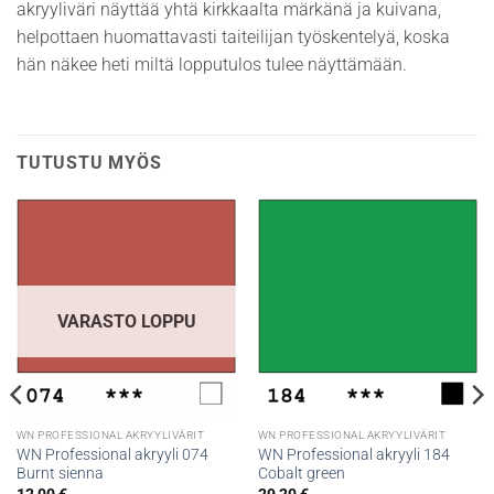
akryyliväri näyttää yhtä kirkkaalta märkänä ja kuivana,
helpottaen huomattavasti taiteilijan työskentelyä, koska
hän näkee heti miltä lopputulos tulee näyttämään.
TUTUSTU MYÖS
VARASTO LOPPU
WN PROFESSIONAL AKRYYLIVÄRIT
WN PROFESSIONAL AKRYYLIVÄRIT
WN Professional akryyli 074
WN Professional akryyli 184
Burnt sienna
Cobalt green
12,00
€
29,20
€