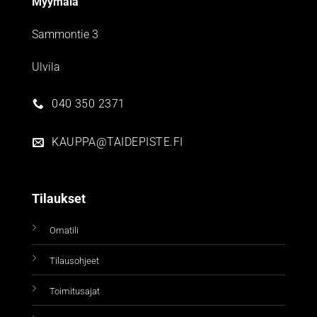
Myymälä
Sammontie 3
Ulvila
040 350 2371
KAUPPA@TAIDEPISTE.FI
Tilaukset
Omatili
Tilausohjeet
Toimitusajat