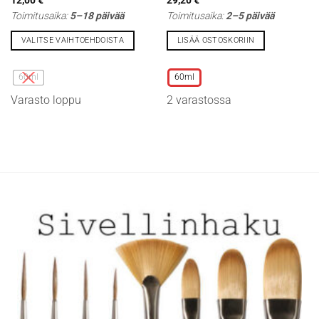
Toimitusaika:
5–18 päivää
Toimitusaika:
2–5 päivää
VALITSE VAIHTOEHDOISTA
LISÄÄ OSTOSKORIIN
Tällä
Tällä
tuotteella
tuotteella
60ml
60ml
on
on
Varasto loppu
2 varastossa
useampi
useampi
muunnelma.
muunnelma.
Voit
Voit
tehdä
tehdä
valinnat
valinnat
tuotteen
tuotteen
sivulla.
sivulla.