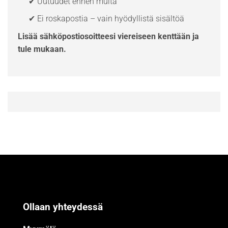
✔ Uutuudet ennen muita
✔ Ei roskapostia – vain hyödyllistä sisältöä
Lisää sähköpostiosoitteesi viereiseen kenttään ja
tule mukaan.
Ollaan yhteydessä