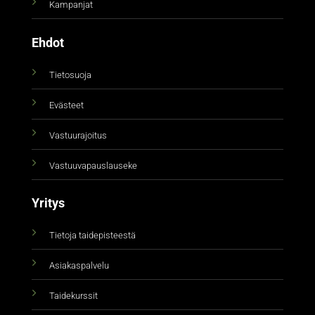
Kampanjat
Ehdot
Tietosuoja
Evästeet
Vastuurajoitus
Vastuuvapauslauseke
Yritys
Tietoja taidepisteestä
Asiakaspalvelu
Taidekurssit