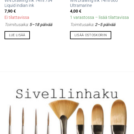
WN Drawing ink 14ml 754
WN Drawing ink 14ml 660
Liquid indian ink
Ultramarine
7,90
€
4,00
€
Ei tilattavissa
1 varastossa – lisää tilattavissa
Toimitusaika:
5–18 päivää
Toimitusaika:
2–5 päivää
LUE LISÄÄ
LISÄÄ OSTOSKORIIN