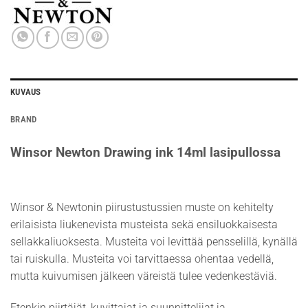
KUVAUS
BRAND
Winsor Newton Drawing ink 14ml lasipullossa
Winsor & Newtonin piirustustussien muste on kehitelty
erilaisista liukenevista musteista sekä ensiluokkaisesta
sellakkaliuoksesta. Musteita voi levittää pensselillä, kynällä
tai ruiskulla. Musteita voi tarvittaessa ohentaa vedellä,
mutta kuivumisen jälkeen väreistä tulee vedenkestäviä.
Etenkin piirtäjät, kuvittajat ja suunnittelijat ja