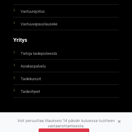
Vastuurajoitus
Vastuuvapauslauseke
Yritys
Tietoja taidepisteestä
Asiakaspalvelu
Taidekurssit
Taideohjeet
×
Voit peruuttaa tilauksesi 14 päivän kuluessa tuotteen
vastaanottamisesta.