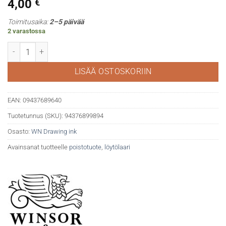
4,00
€
Toimitusaika:
2–5 päivää
2 varastossa
WN Drawing ink 14ml 601 Scarlet määrä
LISÄÄ OSTOSKORIIN
EAN:
09437689640
Tuotetunnus (SKU):
94376899894
Osasto:
WN Drawing ink
Avainsanat tuotteelle
poistotuote
,
löytölaari