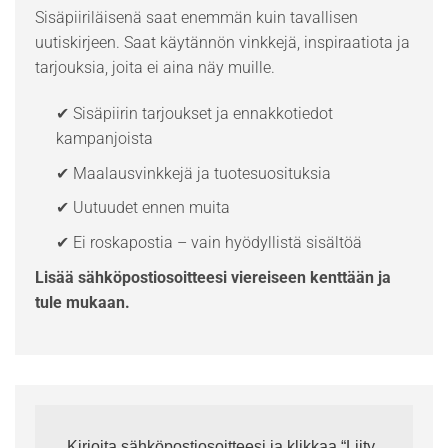
Sisäpiiriläisenä saat enemmän kuin tavallisen
uutiskirjeen. Saat käytännön vinkkejä, inspiraatiota ja
tarjouksia, joita ei aina näy muille.
✔ Sisäpiirin tarjoukset ja ennakkotiedot
kampanjoista
✔ Maalausvinkkejä ja tuotesuosituksia
✔ Uutuudet ennen muita
✔ Ei roskapostia – vain hyödyllistä sisältöä
Lisää sähköpostiosoitteesi viereiseen kenttään ja
tule mukaan.
Kirjoita sähköpostiosoitteesi ja klikkaa “Liity