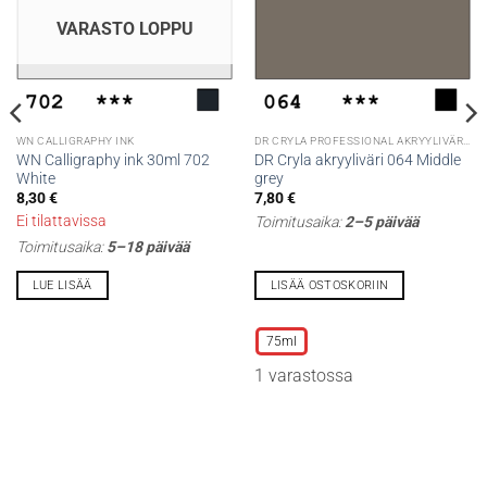
VARASTO LOPPU
WN CALLIGRAPHY INK
DR CRYLA PROFESSIONAL AKRYYLIVÄRIT
WN Calligraphy ink 30ml 702
DR Cryla akryyliväri 064 Middle
White
grey
8,30
€
7,80
€
Ei tilattavissa
Toimitusaika:
2–5 päivää
Toimitusaika:
5–18 päivää
LUE LISÄÄ
LISÄÄ OSTOSKORIIN
Tällä
tuotteella
75ml
on
1 varastossa
useampi
muunnelma.
Voit
tehdä
valinnat