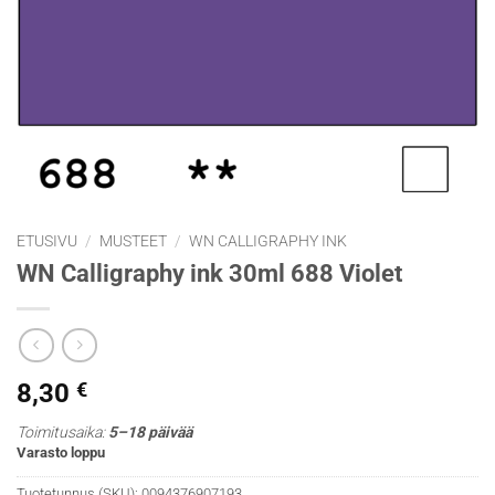
ETUSIVU
/
MUSTEET
/
WN CALLIGRAPHY INK
WN Calligraphy ink 30ml 688 Violet
8,30
€
Toimitusaika:
5–18 päivää
Varasto loppu
Tuotetunnus (SKU):
0094376907193