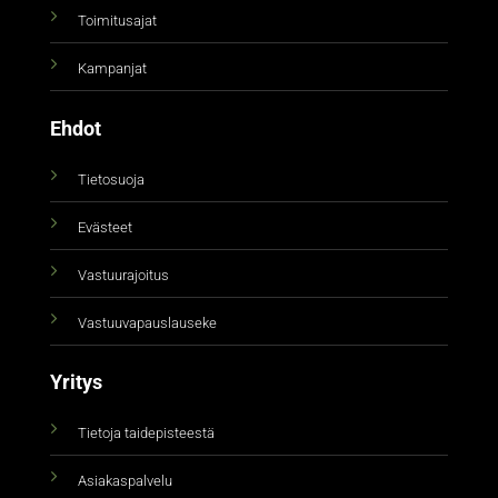
Toimitusajat
Kampanjat
Ehdot
Tietosuoja
Evästeet
Vastuurajoitus
Vastuuvapauslauseke
Yritys
Tietoja taidepisteestä
Asiakaspalvelu