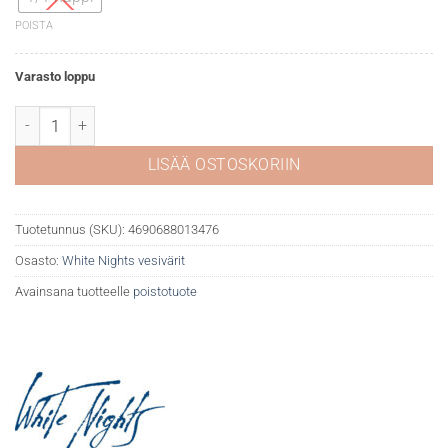
POISTA
Varasto loppu
White Nights akvarelli 961 Silver light määrä
LISÄÄ OSTOSKORIIN
Tuotetunnus (SKU):
4690688013476
Osasto:
White Nights vesivärit
Avainsana tuotteelle
poistotuote