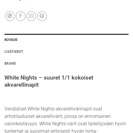
KUVAUS
LISÄTIEDOT
BRAND
White Nights – suuret 1/1 kokoiset
akvarellinapit
Venäläiset White Nights-akvarellivärinapit ovat
artistilaatuiset akvarellivärit, joissa on erinomainen
valonkestävyys. White Nights-värit ovat taiteilijoiden hyvin
tuntemat ja suosimat erityisesti hyvän hinta-