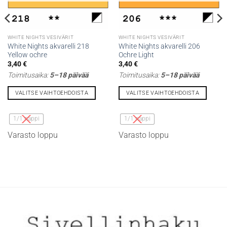
WHITE NIGHTS VESIVÄRIT
WHITE NIGHTS VESIVÄRIT
White Nights akvarelli 218
White Nights akvarelli 206
Yellow ochre
Ochre Light
3,40
€
3,40
€
Toimitusaika:
5–18 päivää
Toimitusaika:
5–18 päivää
VALITSE VAIHTOEHDOISTA
VALITSE VAIHTOEHDOISTA
Tällä
Tällä
tuotteella
tuotteella
1/1 nappi
1/1 nappi
on
on
Varasto loppu
Varasto loppu
useampi
useampi
muunnelma.
muunnelma.
Voit
Voit
tehdä
tehdä
valinnat
valinnat
tuotteen
tuotteen
sivulla.
sivulla.