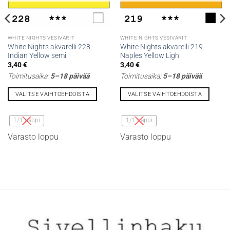
WHITE NIGHTS VESIVÄRIT
WHITE NIGHTS VESIVÄRIT
White Nights akvarelli 228
White Nights akvarelli 219
Indian Yellow semi
Naples Yellow Ligh
3,40
€
3,40
€
Toimitusaika:
5–18 päivää
Toimitusaika:
5–18 päivää
VALITSE VAIHTOEHDOISTA
VALITSE VAIHTOEHDOISTA
Tällä
Tällä
tuotteella
tuotteella
1/1 nappi
1/1 nappi
on
on
Varasto loppu
Varasto loppu
useampi
useampi
muunnelma.
muunnelma.
Voit
Voit
tehdä
tehdä
valinnat
valinnat
tuotteen
tuotteen
sivulla.
sivulla.