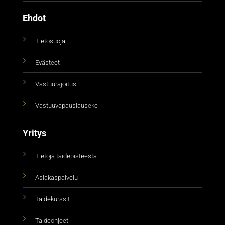
Ehdot
Tietosuoja
Evästeet
Vastuurajoitus
Vastuuvapauslauseke
Yritys
Tietoja taidepisteestä
Asiakaspalvelu
Taidekurssit
Taideohjeet