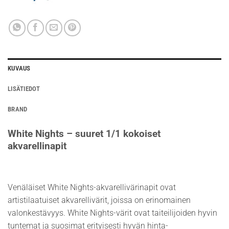
KUVAUS
LISÄTIEDOT
BRAND
White Nights – suuret 1/1 kokoiset
akvarellinapit
Venäläiset White Nights-akvarellivärinapit ovat
artistilaatuiset akvarellivärit, joissa on erinomainen
valonkestävyys. White Nights-värit ovat taiteilijoiden hyvin
tuntemat ja suosimat erityisesti hyvän hinta-