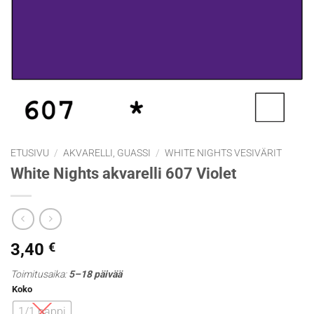
ETUSIVU
/
AKVARELLI, GUASSI
/
WHITE NIGHTS VESIVÄRIT
White Nights akvarelli 607 Violet
3,40
€
Toimitusaika:
5–18 päivää
Koko
1/1 nappi