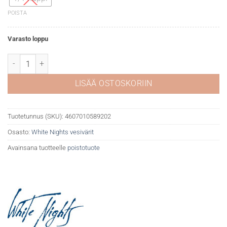
POISTA
Varasto loppu
White Nights akvarelli 607 Violet määrä
LISÄÄ OSTOSKORIIN
Tuotetunnus (SKU):
4607010589202
Osasto:
White Nights vesivärit
Avainsana tuotteelle
poistotuote