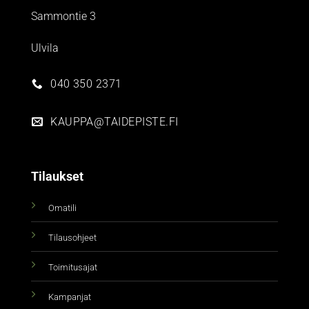
Sammontie 3
Ulvila
040 350 2371
KAUPPA@TAIDEPISTE.FI
Tilaukset
Omatili
Tilausohjeet
Toimitusajat
Kampanjat