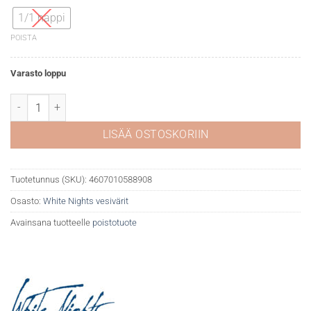
1/1 nappi
POISTA
Varasto loppu
White Nights akvarelli 201 Cadmium yellow med määrä
LISÄÄ OSTOSKORIIN
Tuotetunnus (SKU):
4607010588908
Osasto:
White Nights vesivärit
Avainsana tuotteelle
poistotuote