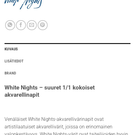
KUVAUS
LISÄTIEDOT
BRAND
White Nights – suuret 1/1 kokoiset
akvarellinapit
Venäläiset White Nights-akvarellivärinapit ovat
artistilaatuiset akvarellivärit, joissa on erinomainen
valonkestävyys. White Nights-värit ovat taiteilijoiden hyvin