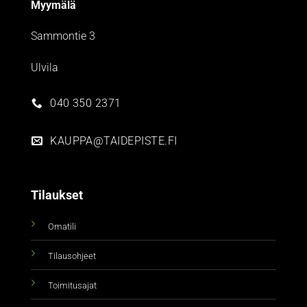
Myymälä
Sammontie 3
Ulvila
040 350 2371
KAUPPA@TAIDEPISTE.FI
Tilaukset
Omatili
Tilausohjeet
Toimitusajat