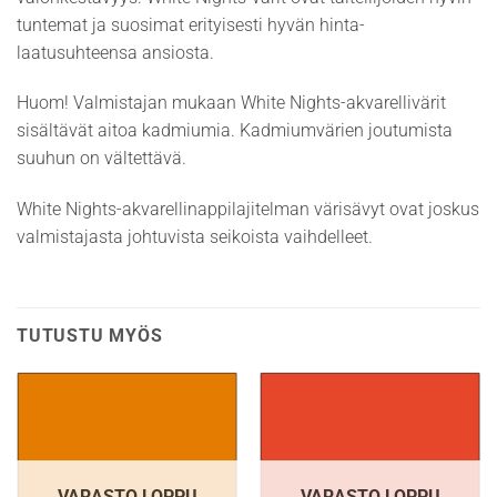
tuntemat ja suosimat erityisesti hyvän hinta-
laatusuhteensa ansiosta.
Huom! Valmistajan mukaan White Nights-akvarellivärit
sisältävät aitoa kadmiumia. Kadmiumvärien joutumista
suuhun on vältettävä.
White Nights-akvarellinappilajitelman värisävyt ovat joskus
valmistajasta johtuvista seikoista vaihdelleet.
TUTUSTU MYÖS
VARASTO LOPPU
VARASTO LOPPU