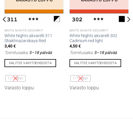
WHITE NIGHTS VESIVÄRIT
WHITE NIGHTS VESIVÄRIT
White Nights akvarelli 311
White Nights akvarelli 302
Shakhnazarskaya Red
Cadmium red light
3,40
€
4,50
€
Toimitusaika:
5–18 päivää
Toimitusaika:
5–18 päivää
VALITSE VAIHTOEHDOISTA
VALITSE VAIHTOEHDOISTA
Tällä
Tällä
tuotteella
tuotteella
1/1 nappi
1/1 nappi
on
on
Varasto loppu
Varasto loppu
useampi
useampi
muunnelma.
muunnelma.
Voit
Voit
tehdä
tehdä
valinnat
valinnat
tuotteen
tuotteen
sivulla.
sivulla.