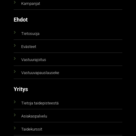
Kampanjat
Ehdot
Tietosuoja
Evästeet
Vastuurajoitus
Vastuuvapauslauseke
Yritys
Tietoja taidepisteestä
Asiakaspalvelu
Taidekurssit